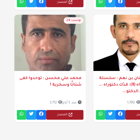
در
المصدر
بوست 24
ان بن نعم : سلسلة
محمد علي محسن : توحدوا كفى
قدّك دكتوراه (8): قدّك دكتوراه ...
شتاتًا وسخرية !
الدكتو...
1,780
منذ 5 أيام
3,712
در
المصدر