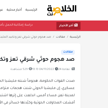
الرئيسية
أخبار محلية
عر
دراسة: إمكانية الحمل 
آخر الأخبار
الرئيسية
مقالات
صد هجوم حوثي شرقي تعز وتكبيد المليش
مقالات
صد هجوم حوثي شرقي تعز وتكبي
تهامة 24
04/11/2022 13:13
529 مشاهدة
صدت القوات الحكومة، هجوماً شنته مليشيا الحو
عسكري، إن مليشيا الحوثي شنت هجمات متزامنة
لمدينة تعز، مساء أمس، اندلعت على إثرها اشتب
أفشلت المحاولات الحوثية وكبّدتها خسائر في الأر