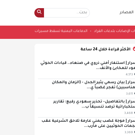
المصادر
مئات الإصابات بلدغات القراد
•
الدفاعات اليمنية تسقط مسيرات حوثية فوق مأرب
الأكثر قراءة خلال 24 ساعة
رار | استنفار أمني ذروي في صنعاء.. قيادات الحوثي
ود للمخابئ والأنف...
4,173
رار | بيان رسمي يثير الجدل - (الزمان والمكان
مناسبين) تفجر غضباً ي...
3,611
رار | بالتفاصيل- تحذير سعودي رفيع: تقارير
تخباراتية ترصد تنسيقاً ب...
3,468
رار | موجة غضب يمني عارمة تلاحق الشرعية عقب
مات الحوثيين على مأرب...
3,369