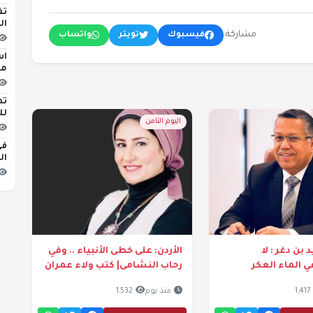
تف
ال
مشاركة:
فيسبوك
تويتر
واتساب
اس
مبن
تط
لل
اليوم الثامن
في
ال
 بن دغر : لا
الأردن: على خطى الأنبياء .. وفي
 الماء العكر
رحاب النشامى| كتب ولاء عمران
1,417
منذ يوم
1,532