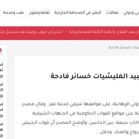
بي ودولي
مقالات
اليمن في الصحافة الخارجية
ثقافة وفنون
طب وصحة
بأمان بعد العلاج بالخلايا التائية المعدلة وراثيا
•
تحذير في جنوب روسيا بعد تسجيل 
يات خسائر فادحة
اس
تع
د المليشيات خسائر فادحة
اس
ال
ثي الإرهابية، على مواقعها شرقي مدينة تعز . وقال مصدر
اس
اس
 على مواقع القوات الحكومية في الجبهات الشرقية
اكات عنيفة، بين الجانبين. وأوضح المصدر أن قوات الجيش
اس
هج
واح والعتاد. وخلال …