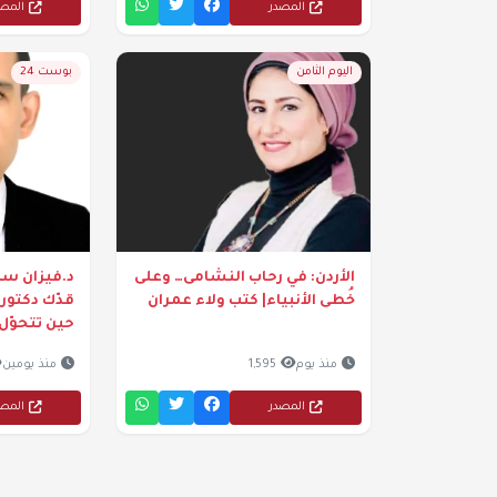
المصدر
المص
اليوم الثامن
بوست 24
الأردن: في رحاب النشامى… وعلى
د.فيزان سن
خُطى الأنبياء| كتب ولاء عمران
حين تتحوّل 
منذ يوم
1,595
منذ يومين
المصدر
المص