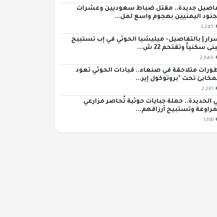
اصيل جديدة.. مقتل ضباط سعوديين وعشرات
جنود اليمنيين بهجوم واسع لمل...
3,245
رار | بالتفاصيل- ميليشيا الحوثي في إب تستبيح
ى سكنياً وتقتحم 22 ش...
2,949
ورات متلاحقة في صنعاء.. قيادات الحوثي تعود
مخابئ تحت "بروتوكول إير...
2,281
 الحديدة.. حملة جبايات حوثية تُحاصر مزارعي
مراوعة وتستبيح أرزاقهم...
1,700