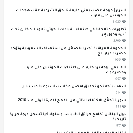
اسرار | موجة غضب يمني عارمة تلاحق الشرعية عقب هجمات
الحوثيين على مأرب...
3,925
تطورات متلاحقة في صنعاء.. قيادات الحوثي تعود للمخابئ تحت
"بروتوكول إير...
2,709
الحكومة العراقية تحذر الفصائل من استهداف السعودية وتؤكد
حصرية قرار الح...
1,066
العليمي يوجه برد حازم على اعتداءات الحوثيين على مأرب
وحضرموت
967
الذهب يتجه نحو تحقيق أفضل مكاسب أسبوعية منذ يناير
914
سوريا تحقّق الاكتفاء الذاتي من القمح للمرة الأولى منذ 2010
881
دول البلقان تكافح حرائق الغابات.. وسلوفاكيا تسجل درجة حرارة
تاريخية
817