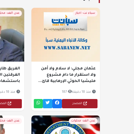
سباء نت- اخبار
عدن الغد- محل
عثمان مجلي: لا سلام ولا أمن
الفريق طار
ولا استقرار ما دام مشروع
الفرقتين ال
مليشيا الحوثي الإرهابية قائ...
باستشهاد ع
منذ 18 دقيقة
187
منذ 18 دقيقة
المصدر
المص
عدن الغد- محليات
عدن الغد- محل