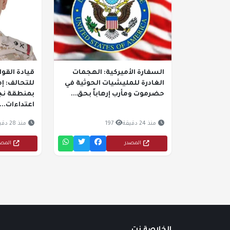
السفارة الأميركية: الهجمات
قيادة القو
الغادرة للمليشيات الحوثية في
حضرموت ومأرب إرهاباً بحق...
بمنطقة نجر
اعتداءات...
منذ 24 دقيقة
197
منذ 28 دقيقة
المصدر
المص
الخلاصة نت