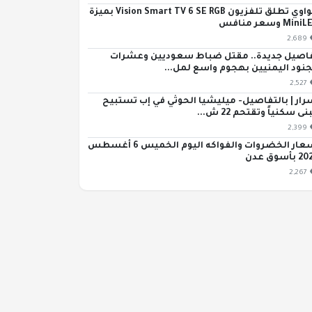
هواوي تطلق تلفزيون Vision Smart TV 6 SE RGB بميزة
Min وسعر منافس
2,689
اصيل جديدة.. مقتل ضباط سعوديين وعشرات
جنود اليمنيين بهجوم واسع لمل...
2,527
رار | بالتفاصيل- ميليشيا الحوثي في إب تستبيح
ى سكنياً وتقتحم 22 ش...
2,399
أسعار الخضروات والفواكه اليوم الخميس 6 أغسطس
بأسوق عدن
2,267