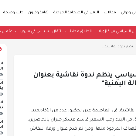
بي ودولي
مقالات
اليمن في الصحافة الخارجية
ثقافة وفنون
طب وصحة
ثات الانتقال السياسي في فنزويلا
•
انطلاق محادثات الانتقال السياسي في فنزويلا
•
ينظم ندوة نقاشية...
اس
ال
سياسي ينظم ندوة نقاشية بعنوان
ة اليمنية"
اس
ين
اس
تع
نقاشية، في العاصمة عدن بحضور عدد من الأكاديميين
 في البدء رحب السفير قاسم عسكر جبران بالحاضرين،
اس
اس
أهداف المرجوة منها، ومن ثم قدم عنوان ورقة النقاش