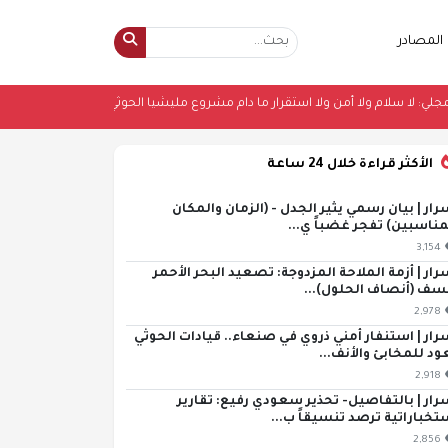
المصادر
عثمان مجلي: لا سلام ولا أمن ولا استقرار ما دام مشروع مليشيا الحوثي الإرهابية ق
الأكثر قراءة خلال 24 ساعة
رار | بيان رسمي يثير الجدل - (الزمان والمكان
مناسبين) تفجر غضباً ي...
3,154
رار | أزمة الملاحة المزدوجة: تصعيد البحر الأحمر
سف (أنصاف الحلول)...
2,978
رار | استنفار أمني ذروي في صنعاء.. قيادات الحوثي
ود للمخابئ والأنف...
2,918
رار | بالتفاصيل- تحذير سعودي رفيع: تقارير
تخباراتية ترصد تنسيقاً ب...
2,856