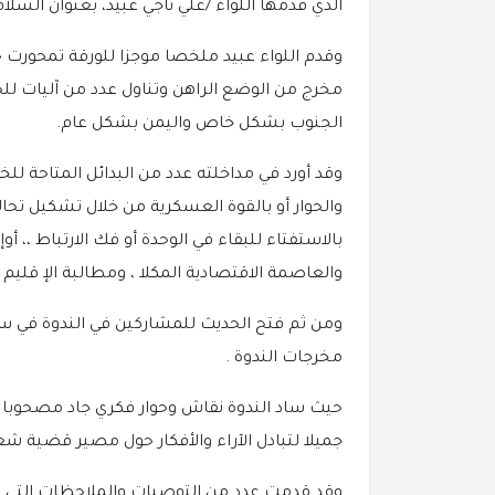
الذي قدمها اللواء /علي ناجي عبيد، بعنوان السلا
وقدم اللواء عبيد ملخصا موجزا للورقة تمحورت ح
مخرج من الوضع الراهن وتناول عدد من آليات للح
الجنوب بشكل خاص واليمن بشكل عام.
وقد أورد في مداخلته عدد من البدائل المتاحة لل
والحوار أو بالقوة العسكرية من خلال تشكيل تح
بالاستفتاء للبقاء في الوحدة أو فك الارتباط ،، 
والعاصمة الاقتصادية المكلا ، ومطالبة الإ قليم و
ومن ثم فتح الحديث للمشاركين في الندوة في سب
مخرجات الندوة .
حيث ساد الندوة نقاش وحوار فكري جاد مصحوبا ب
جميلا لتبادل الآراء والأفكار حول مصير قضية 
وقد قدمت عدد من التوصيات والملاحظات التي من ش