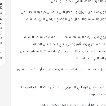
م والحرب والهدنه في الجنوب واليمن .
iLED
ول عدد من الرؤى والأفكار التي تناقش كيفية البحث عن
تف
وار والسلم والانتقال من الوضع الراهن الذي يعيشه
ال
اس
خروج من الأزمة اليمنية، منها، استعادة صنعاء بالسلم
مبن
الف عسكري وميثاق وطني يتيح للجنوبيين القيام
أوإعادة دولة الجنوب بالقوه وتكون عاصمتها السياسة عدن
2026 
العالم الاعتراف بها.
يل مناقشة الورقة المقدمة وقد طرحت آراء كثيرة، لتعزيز
الإحساس الوطني الجنوبي وقد مثل ذلك اللقاء انموذجا
شعب الجنوب.
أنها أن تعزز محاور اللقاء وكان أبرزها ..