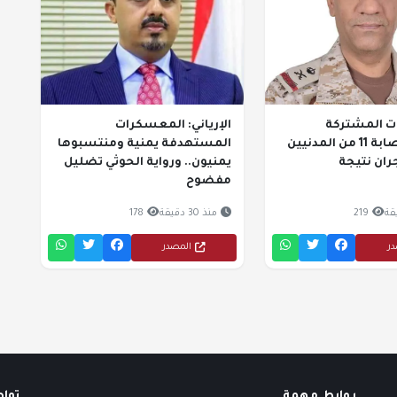
ات المشتركة
الإرياني: المعسكرات
للتحالف: إصابة 11 من المدنيين
المستهدفة يمنية ومنتسبوها
ان نتيجة
يمنيون.. ورواية الحوثي تضليل
مفضوح
219
منذ 30 دقيقة
178
در
المصدر
روابط مهمة
توا