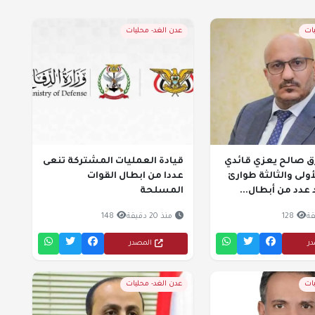
يات
عدن الغد- محليات
ق صالح يعزي قائدي
قيادة العمليات المشتركة تنعى
أولى والثالثة طوارئ
عددا من ابطال القوات
دد من أبطال...
المسلحة
128
منذ 20 دقيقة
148
در
المصدر
يات
عدن الغد- محليات