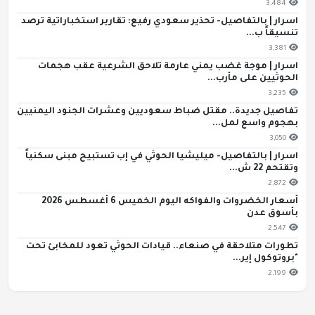
3,484
اسرار | بالتفاصيل- تحذير سعودي رفيع: تقارير استخباراتية ترصد
تنسيقاً ب...
3,381
اسرار | موجة غضب يمني عارمة تلاحق الشرعية عقب هجمات
الحوثيين على مأرب...
3,235
تفاصيل جديدة.. مقتل ضباط سعوديين وعشرات الجنود اليمنيين
بهجوم واسع لمل...
3,050
اسرار | بالتفاصيل- ميليشيا الحوثي في إب تستبيح مبنى سكنياً
وتقتحم 22 ش...
2,872
أسعار الخضروات والفواكه اليوم الخميس 6 أغسطس 2026
بأسوق عدن
2,547
تطورات متلاحقة في صنعاء.. قيادات الحوثي تعود للمخابئ تحت
"بروتوكول إير...
2,199