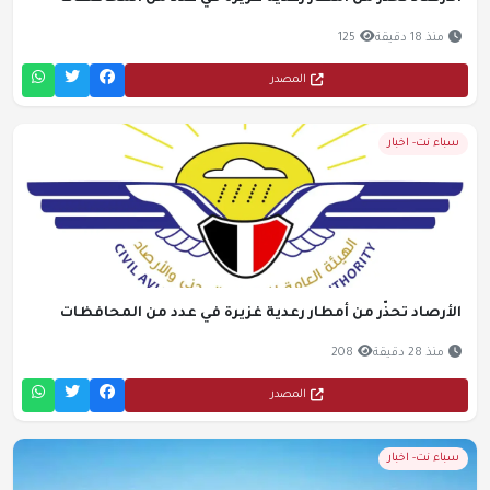
منذ 18 دقيقة
125
المصدر
سباء نت- اخبار
الأرصاد تحذّر من أمطار رعدية غزيرة في عدد من المحافظات
منذ 28 دقيقة
208
المصدر
سباء نت- اخبار