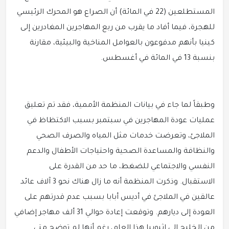
المستطلعين (22 في المائة) أن الصراع هو المحرك الرئيسي
للهجرة، فيما أفاد ما يقرب من ربع المهاجرين المغادرين إلى
كينيا بأنهم مدفوعون بالعوامل المناخية والبيئية، مقارنة
بنسبة 13 في المائة في أغسطس.
وطبقاً لما جاء في بيانات المنظمة الأممية، فقد تم تعليق
عمليات عودة المهاجرين في سبتمبر بسبب الاكتظاظ في
الملاجئ، وتعرضت خدمات مثل المياه والصرف الصحي
والنظافة والمساعدة الصحية واحتياجات الأطفال والدعم
النفسي والاجتماعي للضغط، ما حد من القدرة على
الاستقبال. وذكرت المنظمة أنه ما زال هناك نحو 3 آلاف عائد
عالقين في الملاجئ في أديس أبابا بسبب عدم قدرتهم على
العودة إلى ديارهم. وتوقعت إعادة حوالي 31 ألف مهاجر إضافي
من الخليج إلى إثيوبيا هذا العام، رغم أنها لم توضح متى