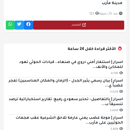
مدينة مأرب
منذ 25 دقيقة
123
المصدر
الأكثر قراءة خلال 24 ساعة
اسرار | استنفار أمني ذروي في صنعاء.. قيادات الحوثي تعود
للمخابئ والأنف...
4,190
اسرار | بيان رسمي يثير الجدل - (الزمان والمكان المناسبين) تفجر
غضباً ي...
3,628
اسرار | بالتفاصيل- تحذير سعودي رفيع: تقارير استخباراتية ترصد
تنسيقاً ب...
3,468
اسرار | موجة غضب يمني عارمة تلاحق الشرعية عقب هجمات
الحوثيين على مأرب...
3,404