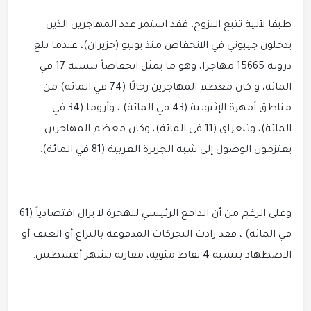
طبقا لآلية تتبع النزوح، فقد استمر عدد المهاجرين الذين
يدخلون جيبوتي في الانخفاض منذ يونيو (حزيران)، عندما بلغ
ذروته 15665 مهاجرا، وهو ما يمثل انخفاضاً بنسبة 17 في
المائة، و كان معظم المهاجرين رجالًا (74 في المائة) من
مناطق أمهرة الإثيوبية (43 في المائة) ، وأروما (34 في
المائة)، وتيغراي (11 في المائة)، وكان معظم المهاجرين
يعتزمون الوصول إلى شبه الجزيرة العربية (81 في المائة).
وعلى الرغم من أن الدافع الرئيسي للهجرة لا يزال اقتصادياً (61
في المائة) ، فقد زادت التحركات المدفوعة بالنزاع أو العنف أو
الاضطهاد بنسبة 4 نقاط مئوية، مقارنة بشهر أغسطس.