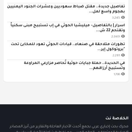
تفاصيل جديدة.. مقتل ضباط سعوديين وعشرات الجنود اليمنيين
بهجوم واسع لمل...
3,245
اسرار | بالتفاصيل- ميليشيا الحوثي في إب تستبيح مبنى سكنياً
وتقتحم 22 ش...
2,949
تطورات متلاحقة في صنعاء.. قيادات الحوثي تعود للمخابئ تحت
"بروتوكول إير...
2,281
في الحديدة.. حملة جبايات حوثية تُحاصر مزارعي المراوعة
وتستبيح أرزاقهم...
1,700
الخلاصة نت
محرك بحث إخباري عربي يجمع أحدث الأخبار العاجلة والتقارير من أبرز المصادر