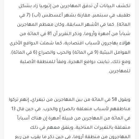
تكشف البيانات أن تدفق المهاجرين من إثيوبيا زاد بشكل
طفيف في سبتمبر، مقارنة بشهر أغسطس (آب) (7 في
المائة). كما في الأشهر السابقة، وكان معظم المهاجرين
شباباً من أمهرة وأروما، وذكر التقرير أن 81‎ في المائة من
هؤلاء يهاجرون لأسباب اقتصادية، كما شملت الدوافع الأخرى
العوامل البيئية (9 في المائة) والحرب والصراع (6 في المائة).
ومع ذلك، تباينت دوافع الهجرة، وفقاً للمنطقة الأصلية
للمهاجرين.
ويقول 58‎ في المائة من بين المهاجرين من تيغراي، إنهم تركوا
مناطقهم لأسباب متعلقة بالصراع والحرب. في حين قال 13
في المائة من المهاجرين من قبيلة أمهرة إن هناك أسباباً
متعلقة بالتغيرات المناخية، ويتفق معهم في ذلك
المهاجرون من منطقة أروما، في حين ذكر ما يقرب من ربع