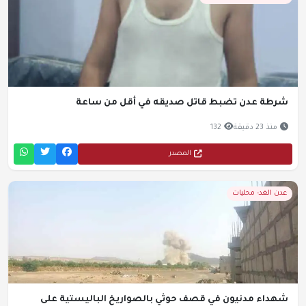
شرطة عدن تضبط قاتل صديقه في أقل من ساعة
منذ 23 دقيقة
132
المصدر
عدن الغد- محليات
شهداء مدنيون في قصف حوثي بالصواريخ الباليستية على