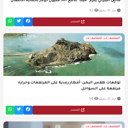
قاضٍ أميركي يلزم "ميتا" بدفع 567 مليون دولار لحماية الأطفال
منذ 15 دقيقة
82
المصدر
المنتصف نت- المنتصف نت
توقعات طقس اليمن: أمطار رعدية على المرتفعات وحرارة
مرتفعة على السواحل
منذ 21 دقيقة
98
المصدر
المنتصف نت- المنتصف نت