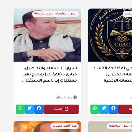
ر عدن
اسرار سياسية- اسرار سياسية
مدني لمكافحة الفساد
اسرار | بالاسماء والتفاصيل-
 الإلكتروني
قيادي بـ (المؤتمر) يفضح نهب
نصاته الرقمية
ممتلكات إب باسم الاستثما...
ن
منذ 6 دقائق
در
المصدر
- اسرار سياسية
عدن الغد- محليات