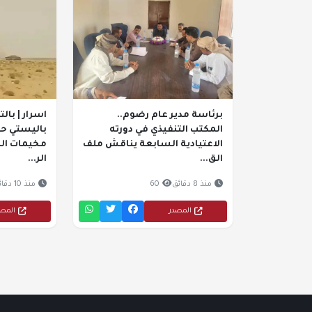
برئاسة مدير عام رضوم..
اسرار | با
المكتب التنفيذي في دورته
باليستي ح
الاعتيادية السابعة يناقش ملف
مخيمات النا
الق...
الر...
منذ 8 دقائق
60
منذ 10 دقائق
المصدر
المص