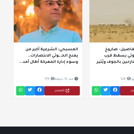
لتفاصيل- صاروخ
المسبحي: الشرعية أكبر من
وثي يسقط قرب
يمنح الحـ.ـوثي الانتصارات..
زحين بالجوف ويُثير
وسوء إدارة المعركة أطال أمد...
128
منذ 12 دقيقة
179
در
المصدر