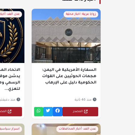
زوايا عربية- اخبار محلية
عدن الغد- أخبا
السفارة الأمريكية في اليمن:
الاتحاد ال
هجمات الحوثيين على القوات
يدشن موقعه
الحكومية دليل على الإرهاب
الرسمي وم
لتعزي...
منذ 46 ثانية
منذ دقيقتي
المصدر
المص
عدن الغد- أخبار المحافظات
اسرار سياسية