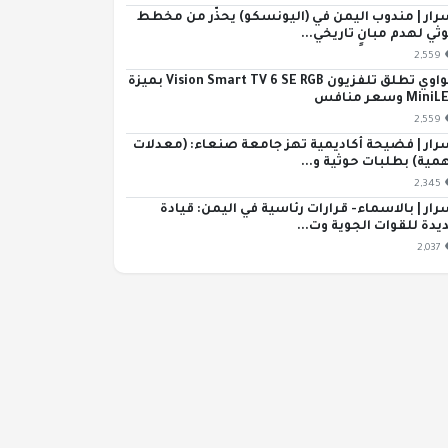
رار | مندوب اليمن في (اليونسكو) يحذّر من مخطط
ثي لهدم مبانٍ تاريخي...
2,559
هواوي تطلق تلفزيون Vision Smart TV 6 SE RGB بميزة
Min وسعر منافس
2,559
رار | فضيحة أكاديمية تهز جامعة صنعاء: (معدلات
مية) بطلبات حوثية و...
2,345
رار | بالاسماء- قرارات رئاسية في اليمن: قيادة
يدة للقوات الجوية وت...
2,037