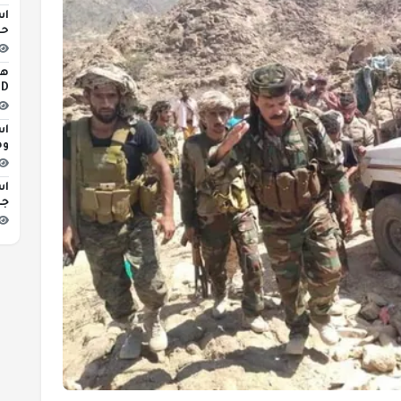
اس
حو
iLED
اس
وه
اس
جد