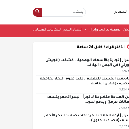
المصادر
نياهو يصعد بلبنان.. صفعة لترامب وإيران
•
الاتحاد المدني لمكافحة الفساد يدشن 
الأكثر قراءة خلال 24 ساعة
رار | تجارة بالأسماء الوهمية - كشفت (الجيش
ورقي) في اليمن : آلية ا...
3,726
اديمية المسند للتعليم وكلية علوم البحار بجامعة
بصرة توقعان اتفاقية...
3,224
ن الملاحة منظومة لا تجزأ: البحر الأحمر ينسف
هانات هرمز) ويدفع نحو...
2,962
رار | أزمة الملاحة المزدوجة: تصعيد البحر الأحمر
سف (أنصاف الحلول)...
2,867