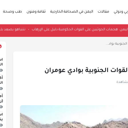
بي ودولي
مقالات
اليمن في الصحافة الخارجية
ثقافة وفنون
طب وصحة
ة الأمريكية في اليمن: هجمات الحوثيين على القوات الحكومية دليل على الإرهاب
•
نت
لجنوبية بواد...
اس
ال
القوات الجنوبية بوادي عومران
أك
ال
أم
(ر
اس
ين