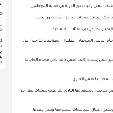
تف
لات الأمني وغياب دور الدولة في حماية المواطنين.
ال
نيتها، عملت بصمات مع كل الفئات دون تمييز.
اس
مبن
لتمييز الطبقي بين الفئات الاجتماعية.
م، مرضى السرطان، الأطفال، المعاقين، النازحين، من
2026 
تط
لل
ير، فهي إنسانة رائعة تعمل دائما لأجل قضاء الحاجات
 المحبات للعمل الخيري.
عم المرضى. ويشهد لها التاريخ لها بعدة بصمات فهي من
ل وتشق الجبال الشامخات بشموخها وببذل جهدها