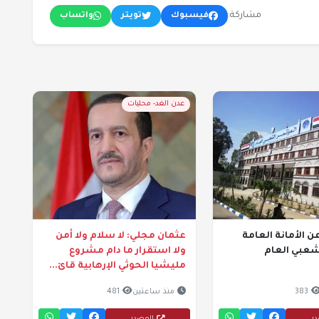
مشاركة:
فيسبوك
تويتر
واتساب
عدن الغد- محليات
ن الأمانة العامة
عثمان مجلي: لا سلام ولا أمن
شعبي العام
ولا استقرار ما دام مشروع
مليشيا الحوثي الإرهابية قائ...
383
منذ ساعتين
481