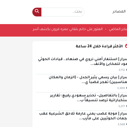
المصادر
سب منذ يناير الماضي
•
العثور على خاتم بلقاني عمره قرون يكشف أسرار شبكة التجا
الأكثر قراءة خلال 24 ساعة
رار | استنفار أمني ذروي في صنعاء.. قيادات الحوثي
ود للمخابئ والأنف...
3,712
رار | بيان رسمي يثير الجدل - (الزمان والمكان
مناسبين) تفجر غضباً ي...
3,389
رار | بالتفاصيل- تحذير سعودي رفيع: تقارير
تخباراتية ترصد تنسيقاً ب...
3,277
رار | موجة غضب يمني عارمة تلاحق الشرعية عقب
مات الحوثيين على مأرب...
3,148