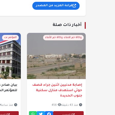
قراءة المزيد من المصدر
أخبار ذات صلة
وكالة خبر للانباء- وكالة خبر للأنباء
المؤتمر نت
إصابة مدنيين اثنين جراء قصف
بيان صادر ع
حوثي استهدف منازل سكنية
للمؤتمر ال
جنوب الحديدة
منذ 43 دقيقة
456
منذ ساعة