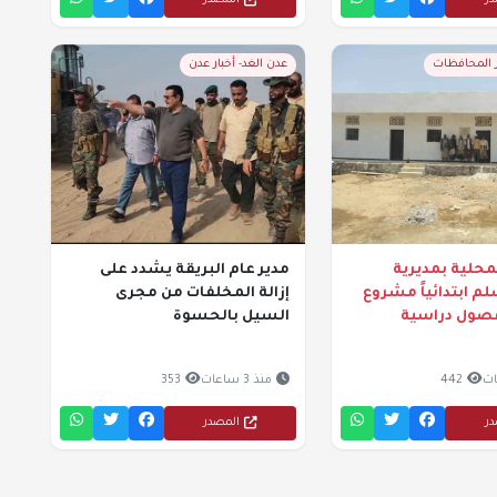
در
المصدر
ر المحافظات
عدن الغد- أخبار عدن
حلية بمديرية
مدير عام البريقة يشدد على
م ابتدائياً مشروع
إزالة المخلفات من مجرى
 فصول دراسية
السيل بالحسوة
442
منذ 3 ساعات
353
در
المصدر