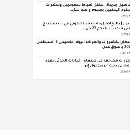
اصيل جديدة.. مقتل ضباط سعوديين وعشرات
جنود اليمنيين بهجوم واسع لمل...
2,915
رار | بالتفاصيل- ميليشيا الحوثي في إب تستبيح
ى سكنياً وتقتحم 22 ش...
2,751
أسعار الخضروات والفواكه اليوم الخميس 6 أغسطس
بأسوق عدن
2,483
ورات متلاحقة في صنعاء.. قيادات الحوثي تعود
مخابئ تحت "بروتوكول إير...
2,086