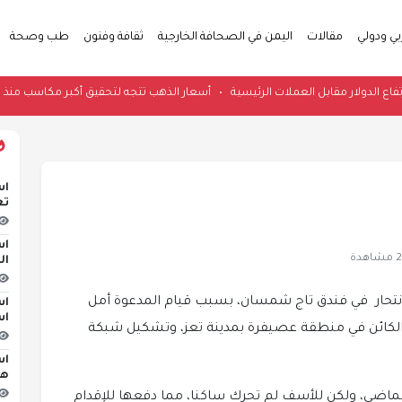
بي ودولي
مقالات
اليمن في الصحافة الخارجية
ثقافة وفنون
طب وصحة
سية
•
ارتفاع الدولار مقابل العملات الرئيسية
•
أسعار الذهب تتجه لتحقيق أكبر مكا
اس
تع
اس
هدة
ال
الانتحار في فندق تاج شمسان، بسبب قيام المدعوة أمل
اس
اس
الكائن في منطقة عصيفرة بمدينة تعز، وتشكيل شبكة
اس
هج
الماضي، ولكن للأسف لم تحرك ساكنا، مما دفعها للإقدام