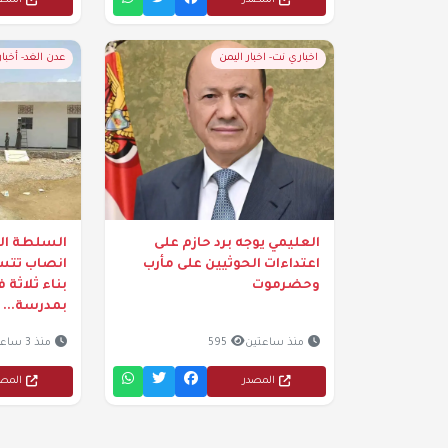
المصدر
المص
اخباري نت- اخبار اليمن
عدن الغد- أخبا
العليمي يوجه برد حازم على
السلطة الم
اعتداءات الحوثيين على مأرب
انصاب تتسل
وحضرموت
بناء ثلاثة
بمدرسة...
منذ ساعتين
595
منذ 3 ساعات
المصدر
المص