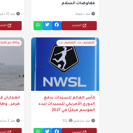
مفاوضات السلام
منذ دقيقة
منذ 37 دقيقة
المصدر
المص
المنتصف نت- المنتصف نت
وكالة خبر للانباء
كأس العالم للسيدات يدفع
انفجاران ق
الدوري الأمريكي للسيدات لبدء
هرمز.. وطا
الموسم مبكرًا في 2027
منذ ساعتين
512
منذ 3 ساعات
المصدر
المص