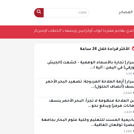
المصادر
حزب بولندي يهاجم مقترحا لنواب أوكرانيين ويصفه بـ"الخطاب الإمبريالي"
•
سفير 
الأكثر قراءة خلال 24 ساعة
رار | تجارة بالأسماء الوهمية - كشفت (الجيش
ورقي) في اليمن : آلية ا...
3,111
رار | أزمة الملاحة المزدوجة: تصعيد البحر الأحمر
سف (أنصاف الحلول)...
2,444
ن الملاحة منظومة لا تجزأ: البحر الأحمر ينسف
هانات هرمز) ويدفع نحو...
2,420
اديمية المسند للتعليم وكلية علوم البحار بجامعة
بصرة توقعان اتفاقية...
2,286