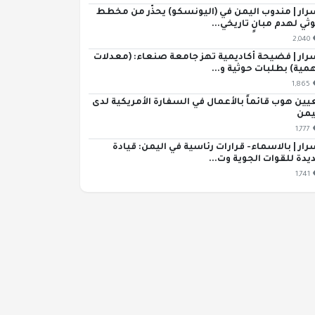
رار | مندوب اليمن في (اليونسكو) يحذّر من مخطط
ثي لهدم مبانٍ تاريخي...
2,040
رار | فضيحة أكاديمية تهز جامعة صنعاء: (معدلات
مية) بطلبات حوثية و...
1,865
يين هوب قائماً بالأعمال في السفارة الأمريكية لدى
يمن
1,777
رار | بالاسماء- قرارات رئاسية في اليمن: قيادة
يدة للقوات الجوية وت...
1,741