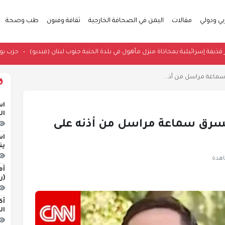
بي ودولي
مقالات
اليمن في الصحافة الخارجية
ثقافة وفنون
طب وصحة
حظة مرور قذيفة إسرائيلية بمحاذاة منزل مأهول في بلدة الحنية جنوب لبنان (فيديو)
•
سماعة مراسل من أذ...
اس
ال
 يسرق سماعة مراسل من أذنه على
اس
ين
أم
(ر
أك
ال