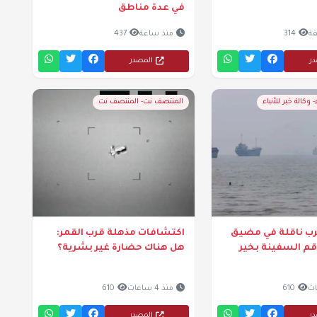
في عدة مناطق
314
منذ ساعة
437
در
المصدر
- وكالة خبر للأنباء
المنتصف نت- المنتصف نت
رب ناقلة في مضيق
اكتشافات مذهلة قرب القمر:
قم السفينة بخير
هل هناك حضارة غير بشرية؟
610
منذ 4 ساعات
610
در
المصدر