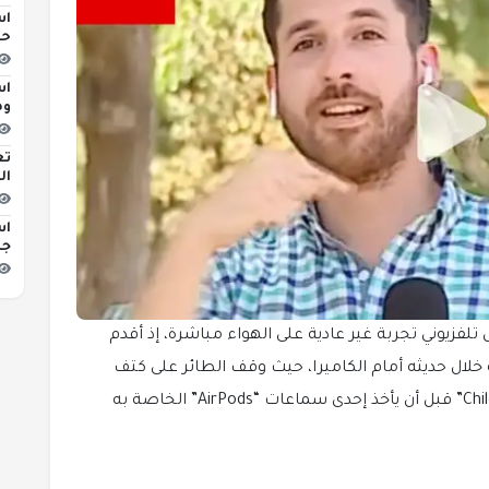
اس
حو
اس
وه
تع
ال
اس
جد
زيوني تجربة غير عادية على الهواء مباشرة، إذ أقدم
ال حديثه أمام الكاميرا، حيث وقف الطائر على كتف
الصحفي الذي يعمل في محطة “Chilevisión Noticias” قبل أن يأخذ إحدى سماعات “AirPods” الخاصة به