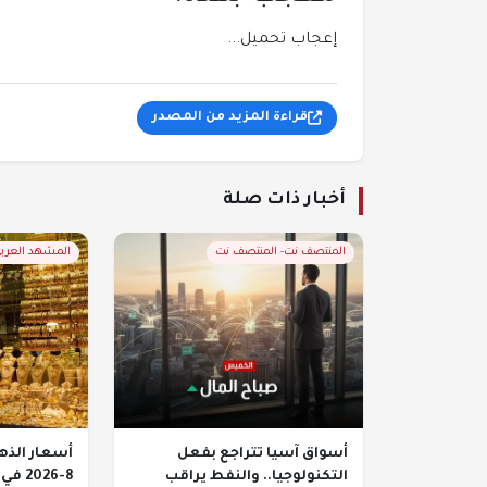
إعجاب
تحميل...
قراءة المزيد من المصدر
أخبار ذات صلة
المنتصف نت- المنتصف نت
المشهد العربي
أسواق آسيا تتراجع بفعل
التكنولوجيا.. والنفط يراقب
8-2026 في اليمن