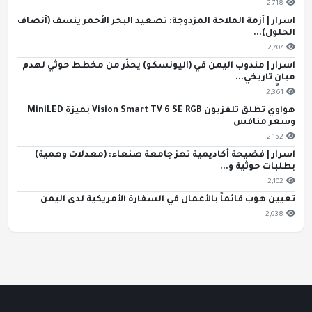
2,718
اسرار | أزمة الملاحة المزدوجة: تصعيد البحر الأحمر ينسف (أنصاف
الحلول)...
2,707
اسرار | مندوب اليمن في (اليونسكو) يحذّر من مخطط حوثي لهدم
مبانٍ تاريخي...
2,361
هواوي تطلق تلفزيون Vision Smart TV 6 SE RGB بميزة MiniLED
وسعر منافس
2,152
اسرار | فضيحة أكاديمية تهز جامعة صنعاء: (معدلات وهمية)
بطلبات حوثية و...
2,102
تعيين هوب قائماً بالأعمال في السفارة الأمريكية لدى اليمن
2,038