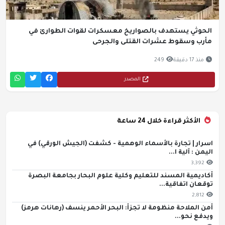
الحوثي يستهدف بالصواريخ معسكرات لقوات الطوارئ في
مأرب وسقوط عشرات القتلى والجرحى
منذ 17 دقيقة
249
المصدر
الأكثر قراءة خلال 24 ساعة
اسرار | تجارة بالأسماء الوهمية - كشفت (الجيش الورقي) في
اليمن : آلية ا...
3,392
أكاديمية المسند للتعليم وكلية علوم البحار بجامعة البصرة
توقعان اتفاقية...
2,812
أمن الملاحة منظومة لا تجزأ: البحر الأحمر ينسف (رهانات هرمز)
ويدفع نحو...