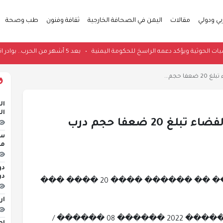
بي ودولي
مقالات
اليمن في الصحافة الخارجية
ثقافة وفنون
طب وصحة
مات المليشيات الحوثية ويؤكد دعمه الراسخ للحكومة اليمنية
•
بعد 5 أشهر من الحرب.. بوادر اتفاق "وشيك" لفتح مضيق هرمز
 حجم...
ال
ال
اكتشاف أكبر سحابة غازية في الفضاء تبلغ 20 ضعفا حجم درب
سو
منذ 
دو
در
������ ���� ����� ����� �� ������ ���� 20 ���� ���
ار
����� 05 ������-����� ������ 2022 ������ 08 ������ /