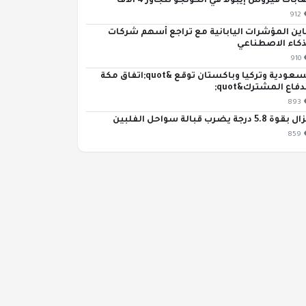
ابات فيروس إيبولا في الكونجو تتجاوز 4 آلاف
912
اين المؤشرات اليابانية مع تراجع أسهم شركات
ذكاء الاصطناعي
910
السعودية وتركيا وباكستان توقع &quot;اتفاق مكة
دفاع المشترك&quot;
893
قوة 5.8 درجة يضرب قبالة سواحل الفلبين
859