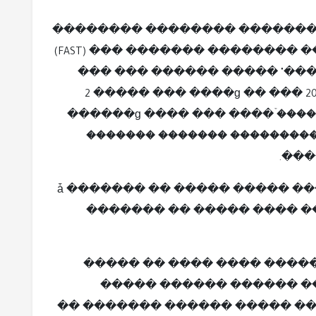
����� ��� ���� ���� �� ���
������ �� ������ ������ �������� ������� ��� (FAST)
�� ����� �� "������ �����
���� ����� 2 ����� ��� ����ɡ �� �
������ɡ ���� ��� ����ۡ ����
������� ������� ���������
����� �������� ���ǡ ������� �� ����� �����
������� �� ����� ���� �
����� ��� ���������� ��
��� ������� �� ������
�����ɡ ���� ����� ������ ����