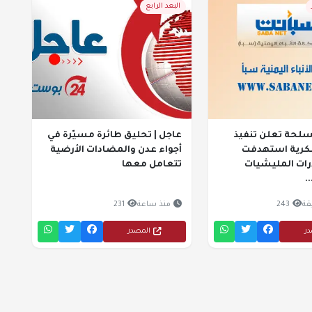
البعد الرابع
سلحة تعلن تنفيذ
عاجل | تحليق طائرة مسيّرة في
كرية استهدفت
أجواء عدن والمضادات الأرضية
رات المليشيات
تتعامل معها
.
243
منذ ساعة
231
در
المصدر