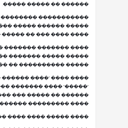
������ �� ����� �����.
����� ������ �� ������
 ���� ��� ������� ����
 ��� �� ����� ����� ���.
��� ���� ��� ��� �����
��� ����� ��� ��������
���������� �� �������.
�" ����� ���� ��� �����
���� ����� ��� ��������
 �� ���� ���� ������ ��
���� ��� ����� ������.
������ ������" ��� ����.