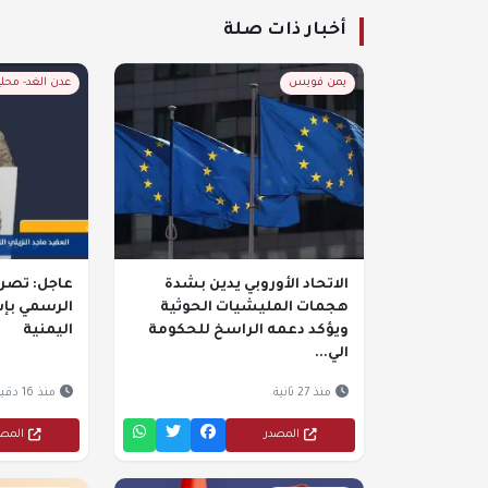
أخبار ذات صلة
يمن فويس
عدن الغد- محل
الاتحاد الأوروبي يدين بشدة
عاجل: تصر
هجمات المليشيات الحوثية
الرسمي بإ
ويؤكد دعمه الراسخ للحكومة
اليمنية
الي...
منذ 27 ثانية
منذ 16 دقيقة
المصدر
المص