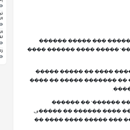
إص
تب
ال
لل
����� �� ����� ����� �
���� ���� " ������ ������"
زلزال ب
���� ��� ������� ������
���� ����� ��� ������� �
�� �
������ �� ���� �� "�
������ɡ ������ ���� ������ �� �����ڡ
����� ��� ������� �����