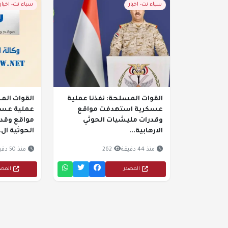
سباء نت- اخبار
سباء نت- اخبار
القوات المسلحة: نفذنا عملية
القوات الم
عسكرية استهدفت مواقع
عملية عس
وقدرات مليشيات الحوثي
مواقع وقد
الارهابية...
الحوثية ال..
منذ 44 دقيقة
262
منذ 50 دقيقة
المصدر
المص