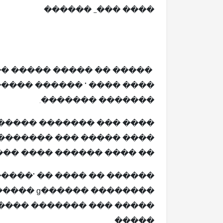
���� ���_ ������
����� ��� ����� ������
 ����� ���� ������ ����
������� �������.
�� ���� �� ����� �����
� ������� ����� �� ����
��� ������ ���� ������.
����� ������" ​​�� ������
�������� 
 ��� ����� ���� ���� ��
�����.