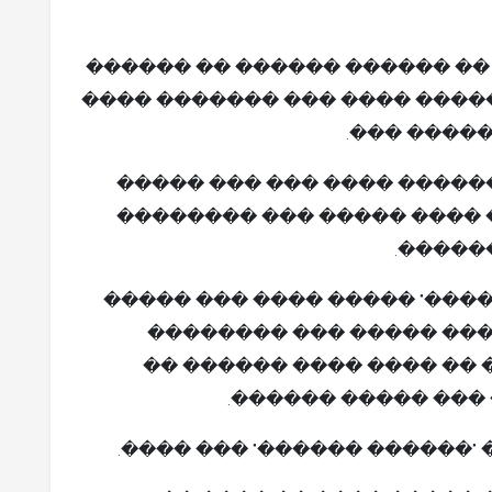
����������� �������� �� �
����� ������ ����� �������
���� ����
���� ������� ������� ���
����� ����� ������� �� �
����� 
���� ���� "���� ������ ���
"�����" ���� ������� �
������ �� ����� ��� ���
���� ��������� ��
���� ����� ���� ���� �� "