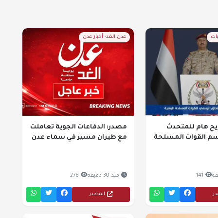
يات
عدن الغد- أخبار عدن
يح هام للمتحدث
مصدر: الدفاعات الجوية تعاملت
سم القوات المسلحة
مع طيران مسير في سماء عدن
141
منذ 30 دقيقة
278
در
المصدر