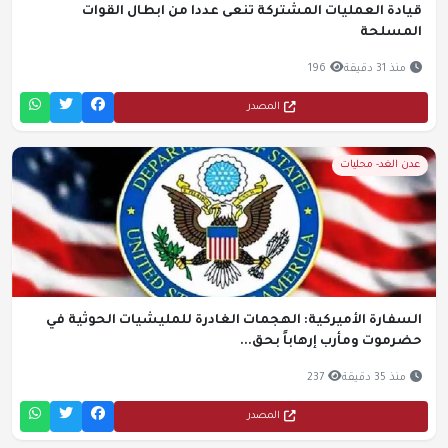
قيادة العمليات المشتركة تنعى عددا من ابطال القوات
المسلحة
منذ 31 دقيقة
196
المصدر
عدن الغد- محليات
السفارة الأميركية: الهجمات الغادرة للمليشيات الحوثية في
حضرموت ومأرب إرهاباً بحق...
منذ 35 دقيقة
237
المصدر