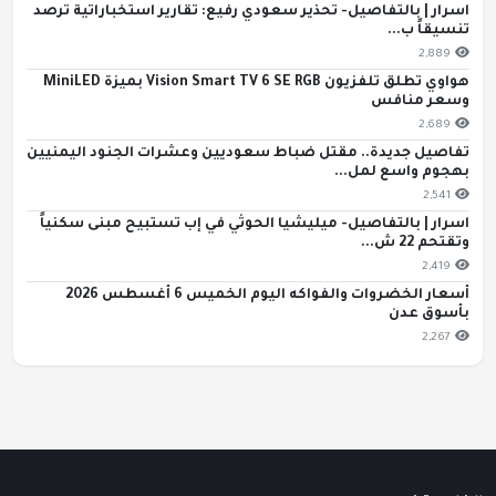
اسرار | بالتفاصيل- تحذير سعودي رفيع: تقارير استخباراتية ترصد
تنسيقاً ب...
2,889
هواوي تطلق تلفزيون Vision Smart TV 6 SE RGB بميزة MiniLED
وسعر منافس
2,689
تفاصيل جديدة.. مقتل ضباط سعوديين وعشرات الجنود اليمنيين
بهجوم واسع لمل...
2,541
اسرار | بالتفاصيل- ميليشيا الحوثي في إب تستبيح مبنى سكنياً
وتقتحم 22 ش...
2,419
أسعار الخضروات والفواكه اليوم الخميس 6 أغسطس 2026
بأسوق عدن
2,267