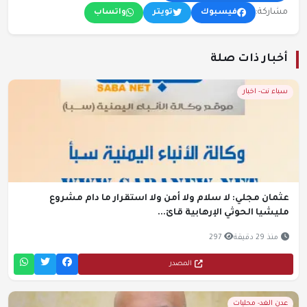
مشاركة:
فيسبوك
تويتر
واتساب
أخبار ذات صلة
سباء نت- اخبار
عثمان مجلي: لا سلام ولا أمن ولا استقرار ما دام مشروع
مليشيا الحوثي الإرهابية قائ...
منذ 29 دقيقة
297
المصدر
عدن الغد- محليات