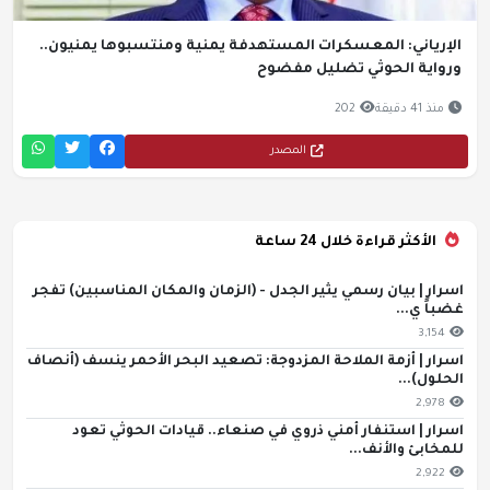
الإرياني: المعسكرات المستهدفة يمنية ومنتسبوها يمنيون..
ورواية الحوثي تضليل مفضوح
منذ 41 دقيقة
202
المصدر
الأكثر قراءة خلال 24 ساعة
اسرار | بيان رسمي يثير الجدل - (الزمان والمكان المناسبين) تفجر
غضباً ي...
3,154
اسرار | أزمة الملاحة المزدوجة: تصعيد البحر الأحمر ينسف (أنصاف
الحلول)...
2,978
اسرار | استنفار أمني ذروي في صنعاء.. قيادات الحوثي تعود
للمخابئ والأنف...
2,922