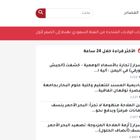
المصادر
ز"
•
واردات الولايات المتحدة من النفط السعودي تهبط إلى الصفر لأول مرة منذ 1985
الأكثر قراءة خلال 24 ساعة
رار | تجارة بالأسماء الوهمية - كشفت (الجيش
ورقي) في اليمن : آلية ا...
3,726
اديمية المسند للتعليم وكلية علوم البحار بجامعة
بصرة توقعان اتفاقية...
3,227
ن الملاحة منظومة لا تجزأ: البحر الأحمر ينسف
هانات هرمز) ويدفع نحو...
2,977
رار | أزمة الملاحة المزدوجة: تصعيد البحر الأحمر
سف (أنصاف الحلول)...
2,867