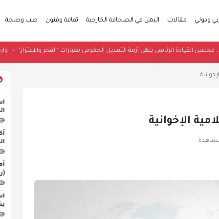
بي ودولي
مقالات
اليمن في الصحافة الخارجية
ثقافة وفنون
طب وصحة
المتبادل.. مجلس القيادة الرئاسي ينهي أزمة التعديل الحكومي بعبارات "الفخر والاعتزا
إخوانية
اس
ال
امية الإخوانية
أك
ال
أم
(ر
اس
ين