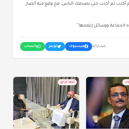
م أكذب ثم أكذب حتى يصدقك الناس، فخ وقع فيه أنصار
ذه الجماعة ووسائل إعلامها".
مشاركة:
فيسبوك
تويتر
واتساب
يات
البعد الرابع