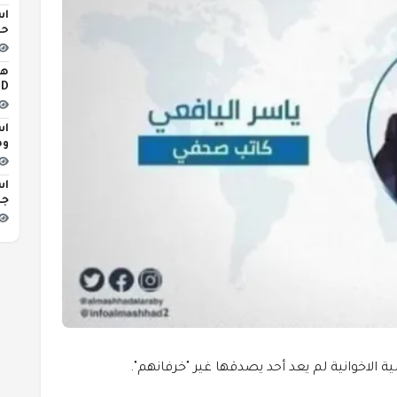
اس
حو
iLED
اس
وه
اس
جد
ية الاخوانية لم يعد أحد يصدقها غير "خرفانهم".