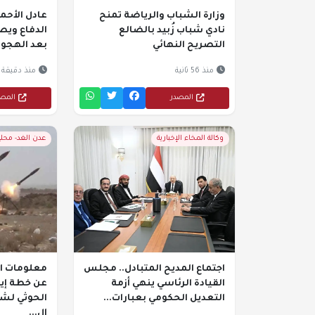
وزارة الشباب والرياضة تمنح
عادل الأحمد
نادي شباب زُبيد بالضالع
الدفاع ويص
التصريح النهائي
بعد الهجوم 
منذ 56 ثانية
منذ دقيقة
المصدر
المص
وكالة المخاء الإخبارية
عدن الغد- محل
اجتماع المديح المتبادل.. مجلس
معلومات ا
القيادة الرئاسي ينهي أزمة
عن خطة إير
التعديل الحكومي بعبارات...
الحوثي لشن
ال...