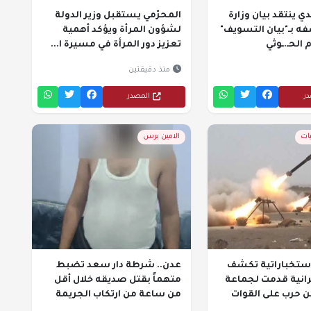
ي ينتقد بيان وزارة
المحرّمي يستقبل وزير الدولة
فه بـ"بيان التسويف"
لشؤون المرأة ويؤكد أهمية
الحـ.ـوثي
تعزيز دور المرأة في مسيرة ا...
منذ دقيقتين
در
المصدر
يات
الامين برس
ستخباراتية تكشف
عدن.. شرطة دار سعد تضبط
انية قدمت لجماعة
متهماً بقتل صديقه خلال أقل
 حرب على القوات
من ساعة من ارتكاب الجريمة