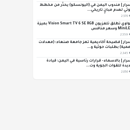
رار | مندوب اليمن في (اليونسكو) يحذّر من مخطط
ثي لهدم مبانٍ تاريخي...
2,570
هواوي تطلق تلفزيون Vision Smart TV 6 SE RGB بميزة
Min وسعر منافس
2,559
رار | فضيحة أكاديمية تهز جامعة صنعاء: (معدلات
مية) بطلبات حوثية و...
2,345
رار | بالاسماء- قرارات رئاسية في اليمن: قيادة
يدة للقوات الجوية وت...
2,050