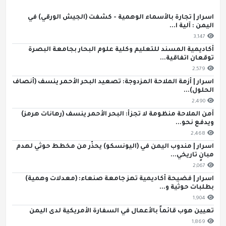
اسرار | تجارة بالأسماء الوهمية - كشفت (الجيش الورقي) في
اليمن : آلية ا...
3,147
أكاديمية المسند للتعليم وكلية علوم البحار بجامعة البصرة
توقعان اتفاقية...
2,579
اسرار | أزمة الملاحة المزدوجة: تصعيد البحر الأحمر ينسف (أنصاف
الحلول)...
2,490
أمن الملاحة منظومة لا تجزأ: البحر الأحمر ينسف (رهانات هرمز)
ويدفع نحو...
2,468
اسرار | مندوب اليمن في (اليونسكو) يحذّر من مخطط حوثي لهدم
مبانٍ تاريخي...
2,067
اسرار | فضيحة أكاديمية تهز جامعة صنعاء: (معدلات وهمية)
بطلبات حوثية و...
1,904
تعيين هوب قائماً بالأعمال في السفارة الأمريكية لدى اليمن
1,869