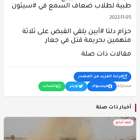
طبية لطلاب ضعاف السمع في #سيئون
2022-11-05
حزام دلتا #أبين يلقي القبض على ثلاثة
متهمين بجريمة قتل في جعار
مقالات ذات صلة
قراءة المزيد من المصدر
مشاركة:
فيسبوك
تويتر
واتساب
أخبار ذات صلة
البعد الرابع