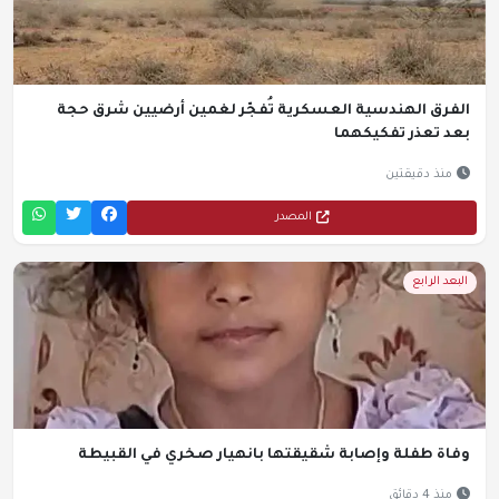
الفرق الهندسية العسكرية تُفجّر لغمين أرضيين شرق حجة
بعد تعذر تفكيكهما
منذ دقيقتين
المصدر
البعد الرابع
وفاة طفلة وإصابة شقيقتها بانهيار صخري في القبيطة
منذ 4 دقائق