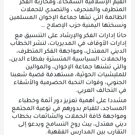
القيم الإسلامية السمحاء، ومحاربة الفكر
المتطرف والمنحرف ، والتصدي للحملات
الظالمة التي تبثها جماعة الإخوان المسلمين
ونسختها اليمنية حزب الإصلاح …
حاثا إدارات الفكر والإرشاد على التنسيق مع
إدارات الأوقاف في المديريات، لنشر الخطاب
الديني المعتدل، ومواجهة الفكر المتطرف،
والحملات السياسية المتسترة بغطاء الدين،
والتي تشنها جماعة الإخوان، والموالين
للمليشيات الحوثية، مستهدفة قضية شعبنا
الجنوبي، وقوات النخبة الحضرمية والأشقاء
في التحالف العربي.
مشددا على أهمية تعزيز دور أئمة وخطباء
المساجد، للقيام بدورهم في توعية المجتمع
ومواجهة كافة الحملات والشائعات بخطاب
ديني معتدل، يبث روح التسامح ويدعو إلى
التقارب بين المدارس الفقهية.