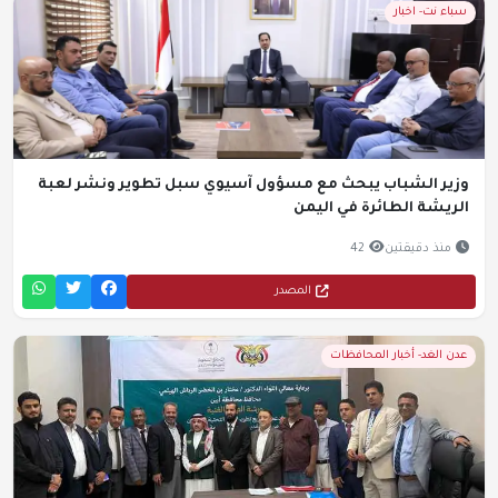
سباء نت- اخبار
وزير الشباب يبحث مع مسؤول آسيوي سبل تطوير ونشر لعبة
الريشة الطائرة في اليمن
منذ دقيقتين
42
المصدر
عدن الغد- أخبار المحافظات