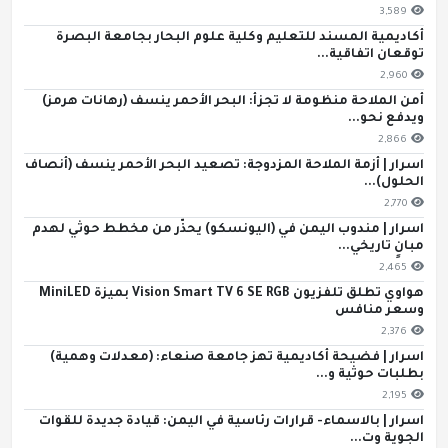
3,589
أكاديمية المسند للتعليم وكلية علوم البحار بجامعة البصرة
توقعان اتفاقية...
2,960
أمن الملاحة منظومة لا تجزأ: البحر الأحمر ينسف (رهانات هرمز)
ويدفع نحو...
2,866
اسرار | أزمة الملاحة المزدوجة: تصعيد البحر الأحمر ينسف (أنصاف
الحلول)...
2,770
اسرار | مندوب اليمن في (اليونسكو) يحذّر من مخطط حوثي لهدم
مبانٍ تاريخي...
2,465
هواوي تطلق تلفزيون Vision Smart TV 6 SE RGB بميزة MiniLED
وسعر منافس
2,376
اسرار | فضيحة أكاديمية تهز جامعة صنعاء: (معدلات وهمية)
بطلبات حوثية و...
2,195
اسرار | بالاسماء- قرارات رئاسية في اليمن: قيادة جديدة للقوات
الجوية وت...