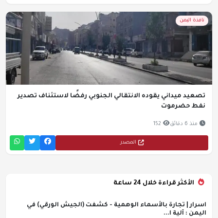
نافذة اليمن
تصعيد ميداني يقوده الانتقالي الجنوبي رفضًا لاستئناف تصدير
نفط حضرموت
منذ 6 دقائق
152
المصدر
الأكثر قراءة خلال 24 ساعة
اسرار | تجارة بالأسماء الوهمية - كشفت (الجيش الورقي) في
اليمن : آلية ا...