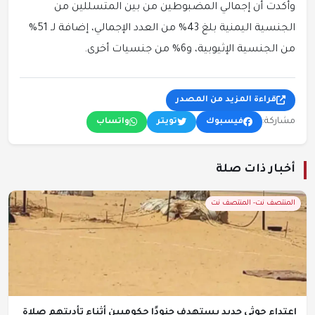
وأكدت أن إجمالي المضبوطين من بين المتسللين من
الجنسية اليمنية بلغ 43% من العدد الإجمالي، إضافة لـ 51%
من الجنسية الإثيوبية، و6% من جنسيات أخرى.
قراءة المزيد من المصدر
مشاركة:
فيسبوك
تويتر
واتساب
أخبار ذات صلة
المنتصف نت- المنتصف نت
اعتداء حوثي جديد يستهدف جنودًا حكوميين أثناء تأديتهم صلاة