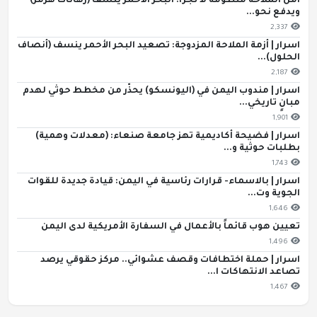
أمن الملاحة منظومة لا تجزأ: البحر الأحمر ينسف (رهانات هرمز)
ويدفع نحو...
2,337
اسرار | أزمة الملاحة المزدوجة: تصعيد البحر الأحمر ينسف (أنصاف
الحلول)...
2,187
اسرار | مندوب اليمن في (اليونسكو) يحذّر من مخطط حوثي لهدم
مبانٍ تاريخي...
1,901
اسرار | فضيحة أكاديمية تهز جامعة صنعاء: (معدلات وهمية)
بطلبات حوثية و...
1,743
اسرار | بالاسماء- قرارات رئاسية في اليمن: قيادة جديدة للقوات
الجوية وت...
1,646
تعيين هوب قائماً بالأعمال في السفارة الأمريكية لدى اليمن
1,496
اسرار | حملة اختطافات وقصف عشوائي.. مركز حقوقي يرصد
تصاعد الانتهاكات ا...
1,467