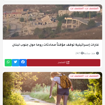
المنتصف نت- المنتصف نت
غارات إسرائيلية توقف مؤقتاً محادثات روما حول جنوب لبنان
منذ ساعة
247
المصدر
المنتصف نت- المنتصف نت