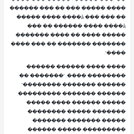
���� ��� �����". ����� ��� "��
������ ��� �� ��� ����� ����
����� ���� ����ǡ ��� ��� ��
��� �� ������ ���� ����ǡ
����� ���� �� ���� �������
������� ������� �� ��� ����
����".
���� ���� ������ ������
�������� ����: "������� ��
������ ������� ��������"
������ ������� ���������.
����� ������ ���� �����
������� ����� ��������
����� ������� �������
��������� ����� ������