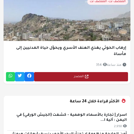
المنتصف نت- المنتصف نت
إرهاب الحوثي يغذي العنف الأسري ويحوّل حياة المدنيين إلى
مأساة
منذ ساعة
354
المصدر
الأكثر قراءة خلال 24 ساعة
اسرار | تجارة بالأسماء الوهمية - كشفت (الجيش الورقي) في
اليمن : آلية ا...
2,950