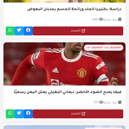
دراسة: بكتيريا الجلد ورائحة الجسم يجذبان البعوض
منذ ساعة
288
المصدر
المنتصف نت- المنتصف نت
فيفا يمنح الضوء الأخضر: ديماني البغيلي يمثل اليمن رسميًا
منذ ساعة
317
المصدر