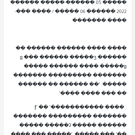
����� 05 ������-����� ������
2022 ������ 06 ����� / ���� ���-
���� �������
���� ���� ������ ������ ��
��ɡ ��� ������ �����ӡ ����
���� �����ɡ ������ �����
������� ��������� �������
�����: "�� ������ �� ������
�� ��� ���� ����".
. ���� �����Ӻ �� "������
������� ��������� �������
����� �����ʡ ����� ������