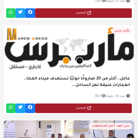
منذ 12 دقيقة
138
المصدر
مأرب برس
عاجل.. أكثر من 20 صاروخًا حوثيًا تستهدف ميناء المخا..
انفجارات عنيفة تهز الساحل...
منذ 16 دقيقة
182
المصدر
عدن الغد- أخبار المحافظات