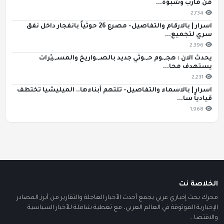
من مأرب وشبوة...
2,734
اسرار | بالارقام والتفاصيل- مصرع 26 حوثياً بانفجار داخل نفق
سري لتجميع...
2,396
يحدث الان : هجـ,ـوم حـ,ـوثي جديد بالصـ,ـواريخ والمسـ,ـيّرات
يستهدف محا...
2,231
اسرار | بالاسماء والتفاصيل- تلتهم أبناءها.. الميليشيا تختطف
قيادياً سا...
1,968
الخلاصة نت
محرك بحث إخباري عربي يجمع أحدث الأخبار العاجلة والتقارير من أبرز المصادر
الإخبارية الموثوقة في العالم العربي، مع تغطية شاملة للأخبار السياسية
والاقتصا...