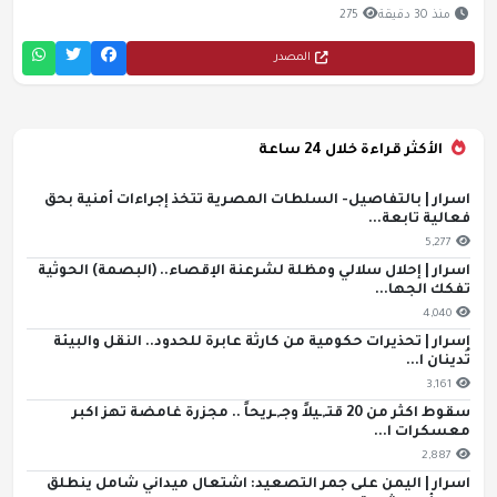
منذ 30 دقيقة
275
المصدر
الأكثر قراءة خلال 24 ساعة
اسرار | بالتفاصيل- السلطات المصرية تتخذ إجراءات أمنية بحق
فعالية تابعة...
5,277
اسرار | إحلال سلالي ومظلة لشرعنة الإقصاء.. (البصمة) الحوثية
تفكك الجها...
4,040
اسرار | تحذيرات حكومية من كارثة عابرة للحدود.. النقل والبيئة
تُدينان ا...
3,161
سقوط اكثر من 20 قتـ,ـيلاً وجـ,ـريحاً .. مجزرة غامضة تهز اكبر
معسكرات ا...
2,887
اسرار | اليمن على جمر التصعيد: اشتعال ميداني شامل ينطلق