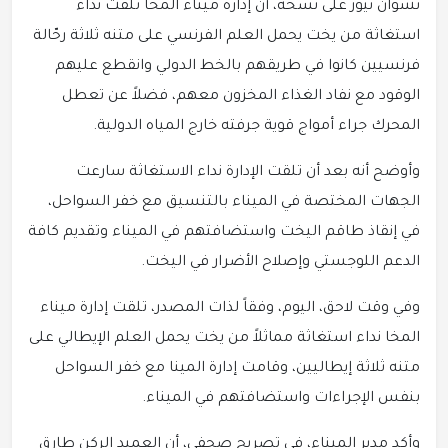
نشوان نيوز على نسخة، أن إدارة ميناء المخا تلقت نداء
استغاثة من يخت يحمل العلم الفرنسي على متنه ثلاثة رحّالة
فرنسيين كانوا في طريقهم بالخط الدولي وانقطع عليهم
الوقود مع نفاد الغذاء المخزون معهم، فضلاً عن تعطل
المحرك جراء أمواج قوية جرفته خارج المياه الدولية.
وأوضح أنه بعد أن تلقت الإدارة نداء الاستغاثة سارعت
الجهات المختصة في الميناء بالتنسيق مع خفر السواحل،
في إنقاذ طاقم اليخت واستضافتهم في الميناء وتقديم كافة
الدعم اللوجستي وإصلاح الأضرار في اليخت.
وفي وقت لاحق، اليوم، وفقاً لذات المصدر، تلقت إدارة ميناء
المخا نداء استغاثة مماثلاً من يخت يحمل العلم الإيطالي على
متنه ثلاثة إيطاليين، وقامت إدارة المينا مع خفر السواحل
بنفس الإجراءات واستضافتهم في الميناء.
وأكد مدير الميناء، في تصريح صحفي، أن العميد الركن طارق