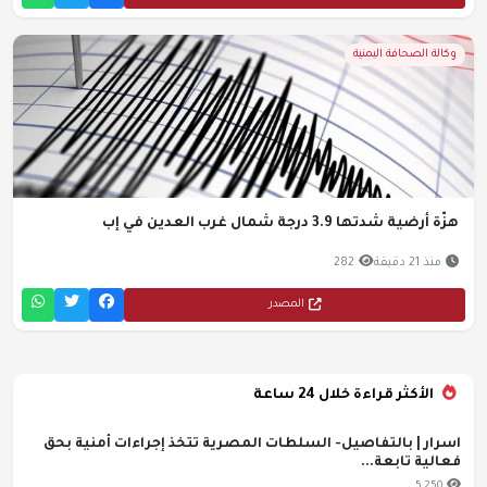
وكالة الصحافة اليمنية
هزّة أرضية شدتها 3.9 درجة شمال غرب العدين في إب
منذ 21 دقيقة
282
المصدر
الأكثر قراءة خلال 24 ساعة
اسرار | بالتفاصيل- السلطات المصرية تتخذ إجراءات أمنية بحق
فعالية تابعة...
5,250