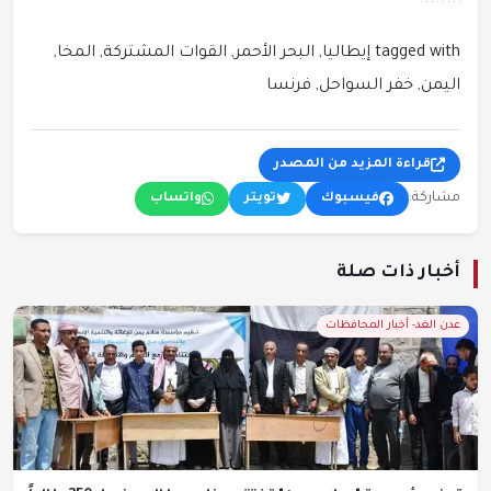
tagged with إيطاليا, البحر الأحمر, القوات المشتركة, المخا,
اليمن, خفر السواحل, فرنسا
قراءة المزيد من المصدر
مشاركة:
فيسبوك
تويتر
واتساب
أخبار ذات صلة
عدن الغد- أخبار المحافظات