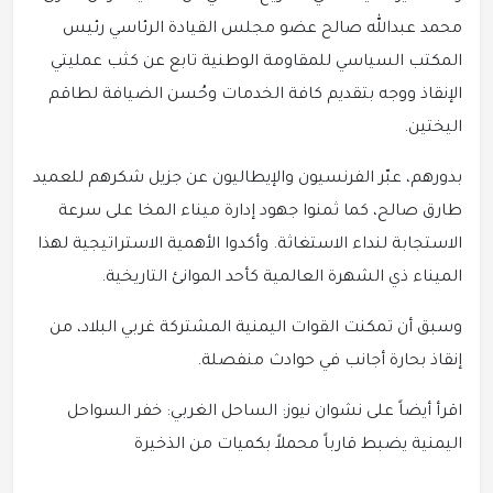
محمد عبدالله صالح عضو مجلس القيادة الرئاسي رئيس
المكتب السياسي للمقاومة الوطنية تابع عن كثب عمليتي
الإنقاذ ووجه بتقديم كافة الخدمات وحُسن الضيافة لطاقم
اليختين.
بدورهم، عبّر الفرنسيون والإيطاليون عن جزيل شكرهم للعميد
طارق صالح، كما ثمنوا جهود إدارة ميناء المخا على سرعة
الاستجابة لنداء الاستغاثة. وأكدوا الأهمية الاستراتيجية لهذا
الميناء ذي الشهرة العالمية كأحد الموانئ التاريخية.
وسبق أن تمكنت القوات اليمنية المشتركة غربي البلاد، من
إنقاذ بحارة أجانب في حوادث منفصلة.
اقرأ أيضاً على نشوان نيوز: الساحل الغربي: خفر السواحل
اليمنية يضبط قارباً محملاً بكميات من الذخيرة