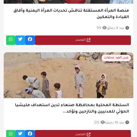
منصة المرأة المستقلة تناقش تحديات المرأة اليمنية وآفاق
القيادة والتمكين
منذ 9 دقائق
119
المصدر
عدن الغد- محليات
السلطة المحلية بمحافظة صنعاء تدين استهداف مليشيا
الحوثي للمدنيين والنازحين وتؤكد...
منذ 19 دقيقة
272
المصدر