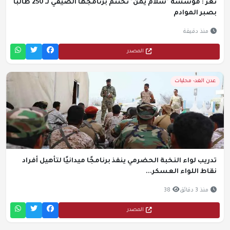
تعز : مؤسسة "سلام يمن" تختتم برنامجها الصيفي لـ 250 طالباً
بصبر الموادم
منذ دقيقة
المصدر
عدن الغد- محليات
تدريب لواء النخبة الحضرمي ينفذ برنامجًا ميدانيًا لتأهيل أفراد
نقاط اللواء العسكر...
منذ 3 دقائق
38
المصدر