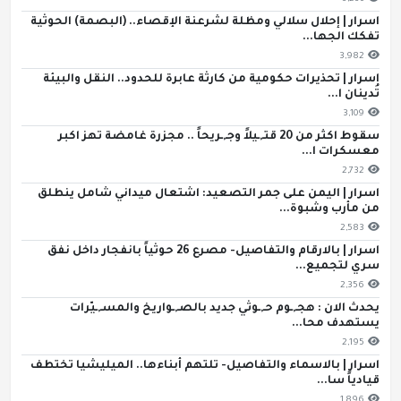
اسرار | إحلال سلالي ومظلة لشرعنة الإقصاء.. (البصمة) الحوثية
تفكك الجها...
3,982
اسرار | تحذيرات حكومية من كارثة عابرة للحدود.. النقل والبيئة
تُدينان ا...
3,109
سقوط اكثر من 20 قتـ,ـيلاً وجـ,ـريحاً .. مجزرة غامضة تهز اكبر
معسكرات ا...
2,732
اسرار | اليمن على جمر التصعيد: اشتعال ميداني شامل ينطلق
من مأرب وشبوة...
2,583
اسرار | بالارقام والتفاصيل- مصرع 26 حوثياً بانفجار داخل نفق
سري لتجميع...
2,356
يحدث الان : هجـ,ـوم حـ,ـوثي جديد بالصـ,ـواريخ والمسـ,ـيّرات
يستهدف محا...
2,195
اسرار | بالاسماء والتفاصيل- تلتهم أبناءها.. الميليشيا تختطف
قيادياً سا...
1,896