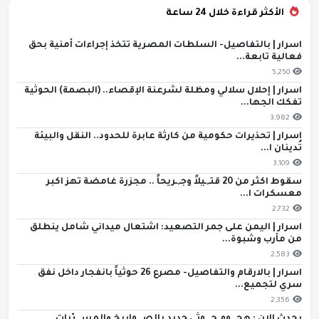
الأكثر قراءة خلال 24 ساعة
اسرار | بالتفاصيل- السلطات المصرية تتخذ إجراءات أمنية بحق
فعالية تابعة...
5,250
اسرار | إحلال سلالي ومظلة لشرعنة الإقصاء.. (البصمة) الحوثية
تفكك الجها...
3,982
اسرار | تحذيرات حكومية من كارثة عابرة للحدود.. النقل والبيئة
تُدينان ا...
3,109
سقوط اكثر من 20 قتـ,ـيلاً وجـ,ـريحاً .. مجزرة غامضة تهز اكبر
معسكرات ا...
2,732
اسرار | اليمن على جمر التصعيد: اشتعال ميداني شامل ينطلق
من مأرب وشبوة...
2,583
اسرار | بالارقام والتفاصيل- مصرع 26 حوثياً بانفجار داخل نفق
سري لتجميع...
2,356