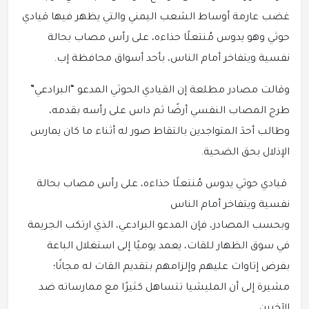
غضب عارمة أوساط الشعب اليمني والتي يظهر فيها قيادي
حوثي وهو يدوس مُنتعلًا حذاءه، على رأس مصاب بحالة
نفسية ويتفاخر أمام الناس، بأحد أسواق محافظة إب.
وقالت مصادر مطلعة إن القيادي الحوثي المدعو “البرادعي”
طرح المصاب النفسي أرضًا ثم داس على رأسه بقدمه،
وطالب أحدَ المتواجدين بالتقاط صور له أثناء ما كان يمارس
الإذلال بحق الضحية.
قيادي حوثي يدوس مُنتعلًا حذاءه، على رأس مصاب بحالة
نفسية ويتفاخر أمام الناس
وبحسب المصادر، فإن المدعو البرادعي، الذي ارتكب الجريمة
في سوق الظهار للقات، يعمد يوميًا إلى استغلال الباعة
بفرض إتاوات عليهم وإلزامهم بتقديم القات له مجانًا؛
مشيرة إلى أن المليشيا تتساهل كثيرًا مع ممارساته ضد