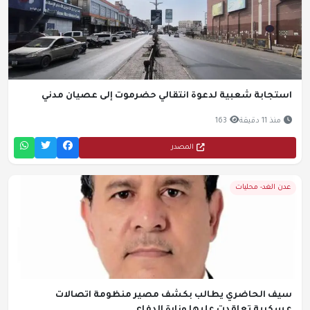
استجابة شعبية لدعوة انتقالي حضرموت إلى عصيان مدني
منذ 11 دقيقة
163
المصدر
عدن الغد- محليات
سيف الحاضري يطالب بكشف مصير منظومة اتصالات