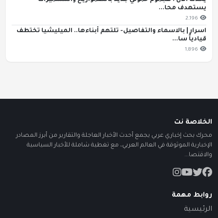
يحدث الان : هجـ,ـوم حـ,ـوثي جديد بالصـ,ـواريخ والمسـ,ـيّرات
يستهدف محا...
2,196
اسرار | بالاسماء والتفاصيل- تلتهم أبناءها.. الميليشيا تختطف
قيادياً سا...
1,896
الخلاصة نت
محرك بحث إخباري عربي يجمع أحدث الأخبار العاجلة والتقارير من أبرز المصادر
الإخبارية الموثوقة في العالم العربي، مع تغطية شاملة للأخبار السياسية
والاقتصا...
روابط مهمة
الرئيسية