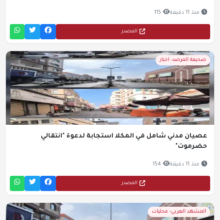
منذ 11 دقيقة
115
المصدر
صحيفة المرصد- اخبار
عصيان مدني شامل في المكلا استجابة لدعوة "انتقالي
حضرموت"
منذ 11 دقيقة
154
المصدر
المشهد العربي- محليات