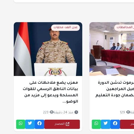
ر المحافظات
عدن الغد- محليات
موت تدشن الدورة
معزب يضع ملاحظات على
هيل المراجعين
بيانات الناطق الرسمي للقوات
لضمان جودة التعليم
المسلحة ويدعو إلى مزيد من
الوضو...
129
منذ 24 دقيقة
223
در
المصدر