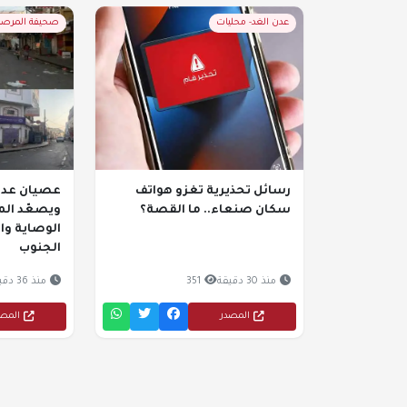
عدن الغد- محليات
صحيفة المرصد-
رسائل تحذيرية تغزو هواتف
عصيان عدن
سكان صنعاء.. ما القصة؟
ويصعّد ال
الوصاية وا
الجنوب
منذ 30 دقيقة
351
منذ 36 دقيقة
المصدر
المص