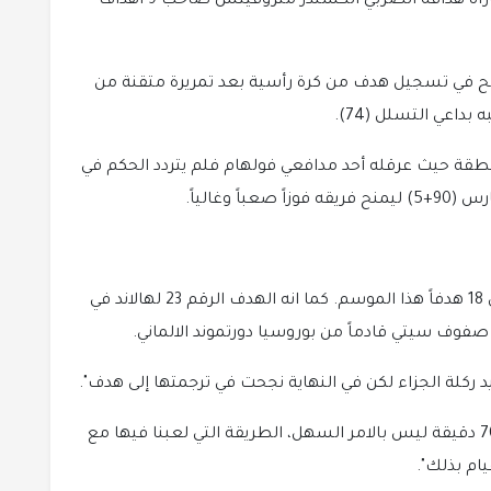
مصاف اندية النخبة والذي غاب عنه في هذه المباراة هدافه الصربي ألكسندر متروفيتش صاحب 9 أهداف
بدلاً من ألفاريس ونجح في تسجيل هدف من كرة رأسية بعد تمريرة متقنة من
داعي التسلل (74).
نطقة حيث عرقله أحد مدافعي فولهام فلم يتردد الحكم في
 وغالياً.
ورفع هالاند رصيده في صدارة ترتيب الهدافين الى 18 هدفاً هذا الموسم. كما انه الهدف الرقم 23 لهالاند في
 ركلة الجزاء لكن في النهاية نجحت في ترجمتها إلى هدف".
وأضاف "اللعب بعشرة لاعبين ضد 11 على مدى 70 دقيقة ليس بالامر السهل، الطريقة التي لعبنا فيها مع
ام بذلك".