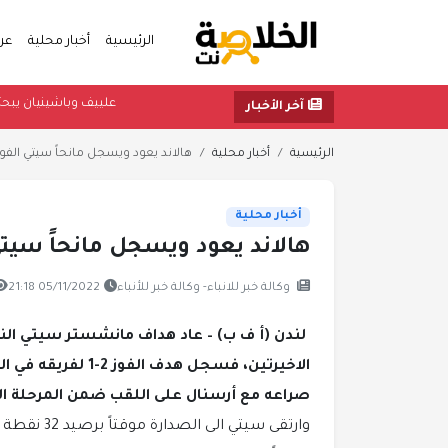
الرئيسية
أخبار محلية
عر
علييف وباشي
آخر الأخبار
الرئيسية
أخبار محلية
هالاند يعود ويسجل مانحاً سيتي الفوز 
أخبار محلية
هالاند يعود ويسجل مانحاً سيتي 
وكالة خبر للانباء- وكالة خبر للأنباء
05/11/2022 21:18
لندن (أ ف ب) – عاد هداف مانشستر سيتي النرو
الاخيرتين، فسجل هد
صراعه مع أرسنال على اللقب ضمن المرحلة ال
وارتقى سيتي