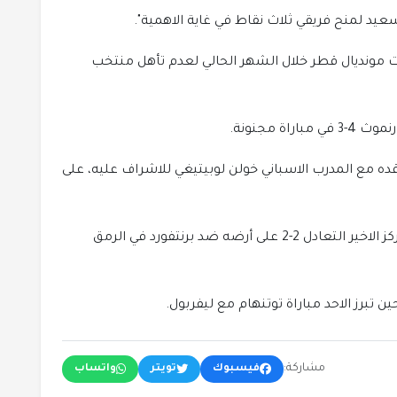
عيد لمنح فريقي ثلاث نقاط في غاية الاهمية".
ئيات مونديال قطر خلال الشهر الحالي لعدم تأهل منتخب
ده مع المدرب الاسباني خولن لوبيتيغي للاشراف عليه، على
في المقابل، انتزع نوتنغهام فوريست صاحب المركز الاخير التعادل 2-2 على أرضه ضد برنتفورد في الرمق
ن تبرز الاحد مباراة توتنهام مع ليفربول.
مشاركة:
فيسبوك
تويتر
واتساب