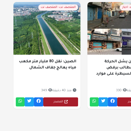
 اخبار
المنتصف نت- المنتصف نت
 يشل الحركة
الصين: نقل 80 مليار متر مكعب
مطالب برفض
مياه يعالج جفاف الشمال
لسيطرة على موارد
330
منذ 40 دقيقة
349
در
المصدر