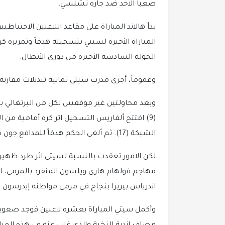
صعباً الاحد ضد جاره تشلسي.
بدأ هالاند المباراة على مقاعد اللاعبين الاحتياطيين
الجولة السادسة الأخيرة من دوري الأبطال.
وعموماً، أجرى مدرب سيتي ثمانية تبديلات مقارنة 
(9) افتتح ألفاريس التسجيل اثر كرة أمامية من 
الشبكة (17). ثم ألغى الحكم هدفاً للمدافع جون ستونز بداعي التسلل.
لكن الامور تعقدت بالنسبة لسيتي اثر طرد ظهيره
مهاجم فولهام هاري ويلسون المنفرد بالمرمى، ليح
اندرياس بيريرا بنجاح في مرمى مواطنه إيدرسون (26).
وأكمل سيتي المباراة بعشرة لاعبين فوجد صعوبة