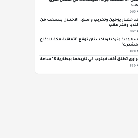
مقتل 97 شخصاً جراء الفيضانات في شمال شرق
هند
965
د حصار يومين وتخريب واسع.. الاحتلال ينسحب من
نديا وكفر عقب
862
سعودية وتركيا وباكستان توقع "اتفاقية مكة للدفاع
مشترك"
860
اوي تطلق أخف لابتوب في تاريخها ببطارية 18 ساعة
839