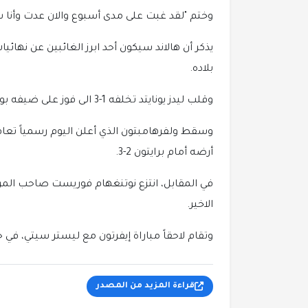
وختم "لقد غبت على مدى أسبوع والان عدت وأنا س
يذكر أن هالاند سيكون أحد ابرز الغائبين عن نها
بلاده.
وقلب ليدز يونايتد تخلفه 1-3 الى فوز على ضيفه بورنموث 4-3 في مباراة مجنونة.
وسقط ولفرهامبتون الذي أعلن اليوم رسمياً تعاق
أرضه أمام برايتون 2-3.
الاخير.
وتقام لاحقاً مباراة إيفرتون مع ليستر سيتي، في حي
قراءة المزيد من المصدر