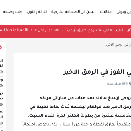
بي ودولي
مقالات
اليمن في الصحافة الخارجية
ثقافة وفنون
طب وصحة
نيان يبحثان التنفيذ العملي لمشروع "طريق ترامب"
•
100 دولار لكل عائد.. الأمم المتحدة تشجع السوريين على العودة من لبنان
في الرمق الاخي...
لل
الفوز في الرمق الاخير
وط
639 مشاهدة
تر
جي إرلينغ هالاند بعد غياب عن مباراتي فريقه
تح
ف الفوز 2-1 لفريقه في الرمق الاخير ضد فولهام ليمنحه ثلاث نقاط ثمينة في
«ا
خامسة عشرة من بطولة انكلترا لكرة القدم السبت.
ال
 الى الصدارة موقتاً برصيد 32 نقطة متقدماً بفارق نقطة واحدة عن أرسنال الذي يخوض امتحاناً