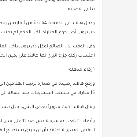
بداعي الاصابة.
ودخل هالاند في الدقيقة 64 
دي بروين أحد نجوم المباراة، لكن الحكم لم يحتسبه ب
وفي الوقت بدل الضائع توغل دي بروين داخل الم
احتساب ركلة جزاء انبرى لها هالاند على يمين الحارس (90+5) ليمنح فريقه فوزاً صعباً
-أرقام مذهلة-
16 مباراة في مختلف المسابقات منذ انتقاله الى صفوف سيتي قادماً من بوروسيا دورتموند الالماني.
وقال هالاند "كنت متوتراً بعض الشيء قبل تسديد
النقص العددي لا اعتقد بأن اي فريق يستطيع القي