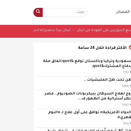
المصادر
•
لبنان يبدأ تحضيراته لاستقبال الفيو
الأكثر قراءة خلال 24 ساعة
السعودية وتركيا وباكستان توقع &quot;اتفاق مكة
دفاع المشترك&quot;
1,112
ن تحت ظلّ المليشيات ..
1,086
وج لعلاج السرطان ببيكربونات الصوديوم.. مصر
ظر أسترالية من الظهور ف...
1,042
لدواء الأمريكية» توافق على أول علاج لـ «النوم
قهري»
992