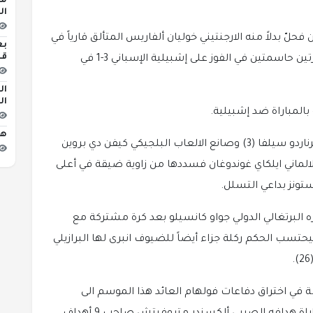
ال
 فحلّ بدلاً منه الارجنتيني خوليان ألفاريس المتألق قارياً في
بع
قل
المباراة الأخيرة لسيتي بتسجيله هدفاً وتمريره كرتين حاسمتين في الفوز على إشبيلية الإسباني 3-1 في
ال
ال
بالمباراة ضد إشبيلية.
هو
وبعد محاولتين غير موفقتين لكل من البرتغالي برناردو سيلفا (3) وصانع الالعاب البلجيكي كيفن دي بروين
الالماني ايلكاي غوندوغان فسددها من زاوية ضيقة في أعلى
 البرتغالي الدولي جواو كانسيلو بعد كرة مشتركة مع
تسب الحكم ركلة جزاء أيضاً للضيوف انبرى لها البرازيلي
 في اختراق دفاعات فولهام العائد هذا الموسم الى