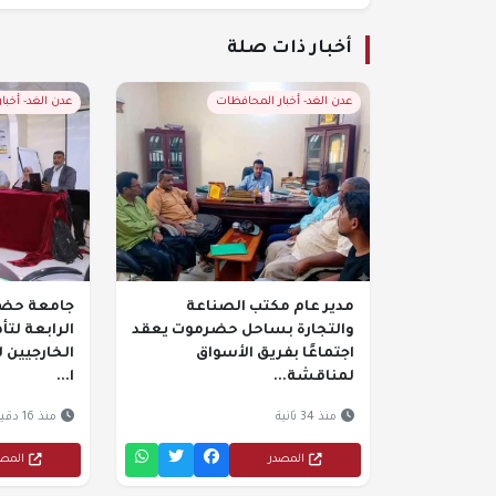
أخبار ذات صلة
عدن الغد- أخبار المحافظات
عدن الغد- أخبا
مدير عام مكتب الصناعة
جامعة حضر
والتجارة بساحل حضرموت يعقد
الرابعة لتأ
اجتماعًا بفريق الأسواق
الخارجيين 
لمناقشة...
ا...
منذ 34 ثانية
منذ 16 دقيقة
المصدر
المص