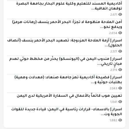
أكاديمية المسند للتعليم وكلية علوم البحار بجامعة البصرة
توقعان اتفاقية...
2,671
أمن الملاحة منظومة لا تجزأ: البحر الأحمر ينسف (رهانات هرمز)
ويدفع نحو...
2,654
اسرار | أزمة الملاحة المزدوجة: تصعيد البحر الأحمر ينسف (أنصاف
الحلول)...
2,577
اسرار | مندوب اليمن في (اليونسكو) يحذّر من مخطط حوثي لهدم
مبانٍ تاريخي...
2,179
اسرار | فضيحة أكاديمية تهز جامعة صنعاء: (معدلات وهمية)
بطلبات حوثية و...
2,043
تعيين هوب قائماً بالأعمال في السفارة الأمريكية لدى اليمن
1,941
اسرار | بالاسماء- قرارات رئاسية في اليمن: قيادة جديدة للقوات
الجوية وت...
1,882