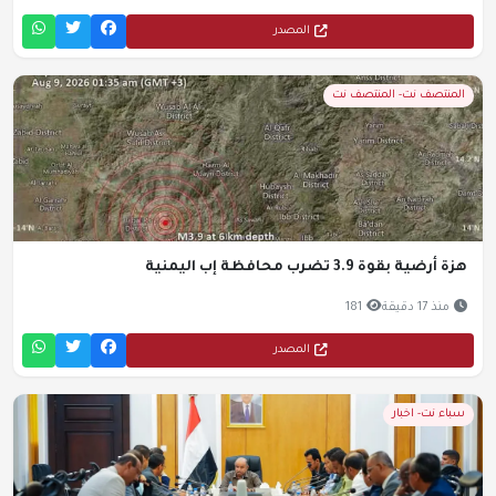
المصدر
المنتصف نت- المنتصف نت
هزة أرضية بقوة 3.9 تضرب محافظة إب اليمنية
منذ 17 دقيقة
181
المصدر
سباء نت- اخبار