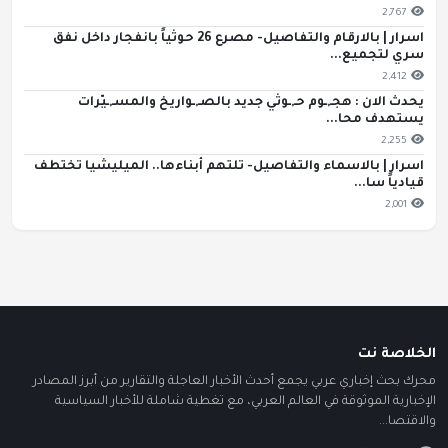
2,767
اسرار | بالارقام والتفاصيل- مصرع 26 حوثياً بانفجار داخل نفق
سري لتجميع...
2,412
يحدث الان : هجـ,ـوم حـ,ـوثي جديد بالصـ,ـواريخ والمسـ,ـيّرات
يستهدف محا...
2,255
اسرار | بالاسماء والتفاصيل- تلتهم أبناءها.. الميليشيا تختطف
قيادياً سا...
2,001
الخلاصة نت
محرك بحث إخباري عربي يجمع أحدث الأخبار العاجلة والتقارير من أبرز المصادر
الإخبارية الموثوقة في العالم العربي، مع تغطية شاملة للأخبار السياسية
والاقتصا...