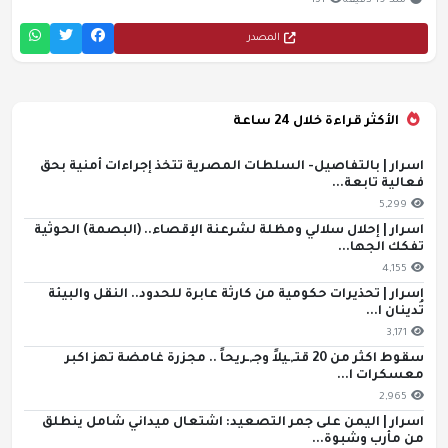
منذ 19 دقيقة
131
المصدر
الأكثر قراءة خلال 24 ساعة
اسرار | بالتفاصيل- السلطات المصرية تتخذ إجراءات أمنية بحق
فعالية تابعة...
5,299
اسرار | إحلال سلالي ومظلة لشرعنة الإقصاء.. (البصمة) الحوثية
تفكك الجها...
4,155
اسرار | تحذيرات حكومية من كارثة عابرة للحدود.. النقل والبيئة
تُدينان ا...
3,171
سقوط اكثر من 20 قتـ,ـيلاً وجـ,ـريحاً .. مجزرة غامضة تهز اكبر
معسكرات ا...
2,965
اسرار | اليمن على جمر التصعيد: اشتعال ميداني شامل ينطلق
من مأرب وشبوة...