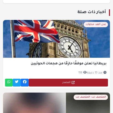
أخبار ذات صلة
عدن الغد- محليات
بريطانيا تعلن موقفًا حازمًا من هجمات الحوثيين
منذ 13 دقيقة
118
المصدر
المنتصف نت- المنتصف نت