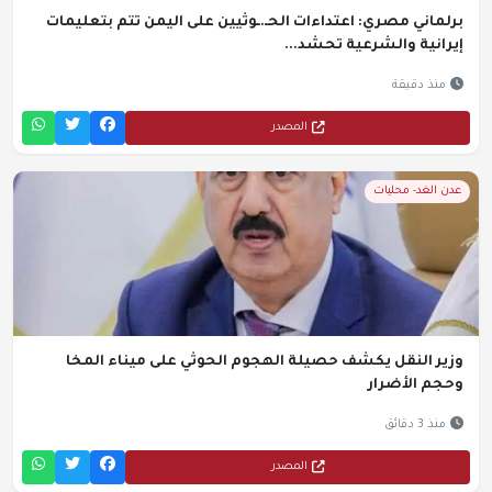
برلماني مصري: اعتداءات الحـ.ـوثيين على اليمن تتم بتعليمات
إيرانية والشرعية تحشد...
منذ دقيقة
المصدر
عدن الغد- محليات
وزير النقل يكشف حصيلة الهجوم الحوثي على ميناء المخا
وحجم الأضرار
منذ 3 دقائق
المصدر