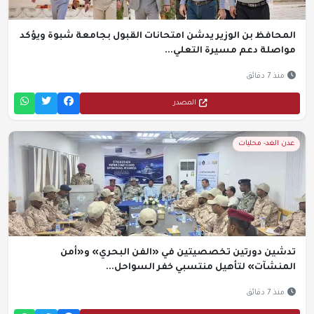
المحافظ بن الوزير يدشن امتحانات القبول بجامعة شبوة ويؤكد
مواصلة دعم مسيرة التعلي...
منذ 7 دقائق
المصدر
عدن الغد- محليات
تدشين دورتين تخصصيتين في «الفن البحري» و«أمن
المنشآت» لتأهيل منتسبي خفر السواحل...
منذ 7 دقائق