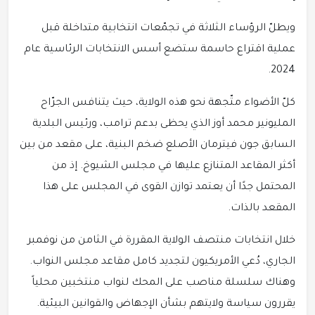
ويطلّ الرؤساء الثلاثة في تجمّعات انتخابية متداخلة قبل
عملية اقتراع حاسمة ستضع أسس الانتخابات الرئاسية عام
2024.
كلّ الأضواء متّجهة نحو هذه الولاية، حيث يتنافس الجرّاح
المليونير محمد أوز الذي يحظى بدعم ترامب، ورئيس البلدية
السابق جون فيترمان الأصلع ضخم البنية، على مقعد من بين
أكثر المقاعد المتنازع عليها في مجلس الشيوخ. إذ من
المحتمل جدًا أن يعتمد توازن القوى في المجلس على هذا
المقعد بالذات.
خلال انتخابات منتصف الولاية المقررة في الثامن من نوفمبر
الجاري، دُعي الأمريكيون لتجديد كامل مقاعد مجلس النواب.
وهناك سلسلة مناصب على المحك لنواب منتخبين محلياً
يقررون سياسة ولايتهم بشأن الإجهاض والقوانين البيئية.