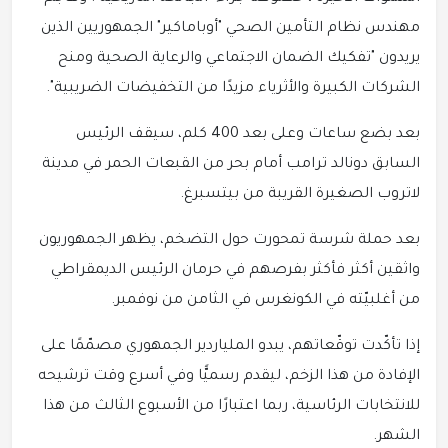
مهندس نظام التأمين الصحي "أوباماكير" الجمهوريين الذين
يريدون "تفكيك الضمان الاجتماعي والرعاية الصحية ومنح
الشركات الكبيرة والأثرياء مزيدًا من التخفيضات الضريبية".
بعد بضع ساعات وعلى بعد 400 كلم، سيقف الرئيس
السابق دونالد ترامب أمام بحر من القبعات الحمر في مدينة
لاتروب الصغيرة القريبة من بيتسبرغ.
بعد حملة شرسة تمحورت حول التضخم، يظهر الجمهوريون
واثقين أكثر فأكثر بفرصهم في حرمان الرئيس الديمقراطي
من أغلبيّته في الكونغرس في الثامن من نوفمبر.
إذا تأكّدت توقّعاتهم، يبدو الملياردير الجمهوري مصمّمًا على
الإفادة من هذا الزخم، ليقدم رسميًّا وفي أسرع وقت ترشيحه
للانتخابات الرئاسية، ربما اعتبارًا من الأسبوع الثالث من هذا
الشهر.