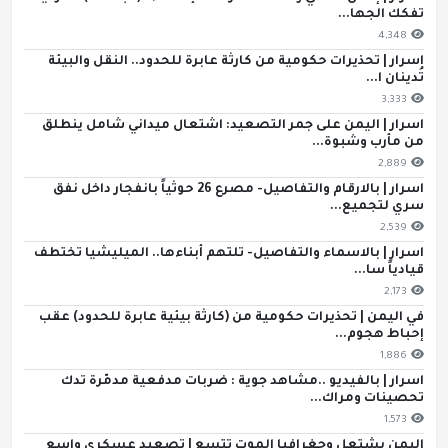
تفكك الجها...
4,348
اسرار | تحذيرات حكومية من كارثة عابرة للحدود.. النقل والبيئة
تُدينان ا...
3,333
اسرار | اليمن على جمر التصعيد: اشتعال ميداني شامل ينطلق
من مأرب وشبوة...
2,889
اسرار | بالارقام والتفاصيل- مصرع 26 حوثياً بانفجار داخل نفق
سري لتجميع...
2,539
اسرار | بالاسماء والتفاصيل- تلتهم أبناءها.. الميليشيا تختطف
قيادياً سا...
2,173
في اليمن | تحذيرات حكومية من (كارثة بيئية عابرة للحدود) عقب
إحباط هجوم...
1,886
اسرار | بالفيديو ..مشاهد جوية : ضربات مدفعية مدمّرة تدك
تحصينات ومراك...
1,573
اليمن يشتعل وجغرافيا الموت تتسع | تصعيد عسكري واسع