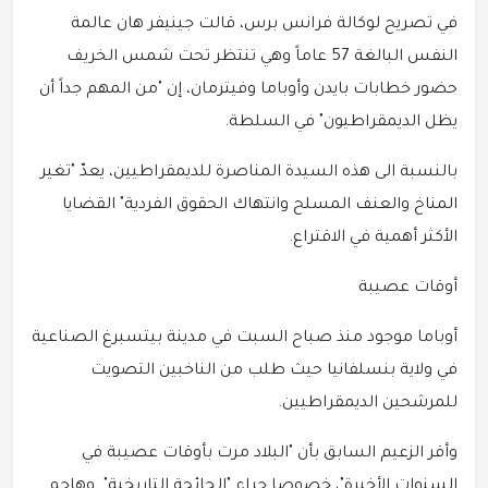
في تصريح لوكالة فرانس برس، قالت جينيفر هان عالمة
النفس البالغة 57 عاماً وهي تنتظر تحت شمس الخريف
حضور خطابات بايدن وأوباما وفيترمان، إن "من المهم جداً أن
يظل الديمقراطيون" في السلطة.
بالنسبة الى هذه السيدة المناصرة للديمقراطيين، يعدّ "تغير
المناخ والعنف المسلح وانتهاك الحقوق الفردية" القضايا
الأكثر أهمية في الاقتراع.
أوقات عصيبة
أوباما موجود منذ صباح السبت في مدينة بيتسبرغ الصناعية
في ولاية بنسلفانيا حيث طلب من الناخبين التصويت
للمرشحين الديمقراطيين.
وأقر الزعيم السابق بأن "البلاد مرت بأوقات عصيبة في
السنوات الأخيرة"، خصوصا جراء "الجائحة التاريخية". وهاجم