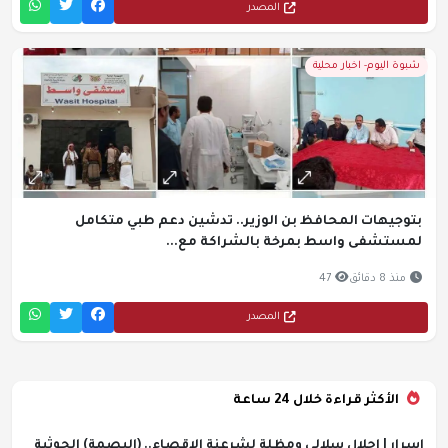
المصدر
شبوة اليوم- اخبار محلية
بتوجيهات المحافظ بن الوزير.. تدشين دعم طبي متكامل
لمستشفى واسط بمرخة بالشراكة مع...
منذ 8 دقائق
47
المصدر
الأكثر قراءة خلال 24 ساعة
اسرار | إحلال سلالي ومظلة لشرعنة الإقصاء.. (البصمة) الحوثية