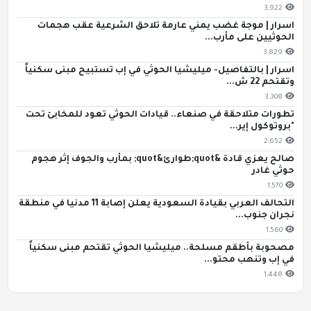
3,922
اسرار | موجة غضب يمني عارمة تلاحق الشرعية عقب هجمات
الحوثيين على مأرب...
3,829
اسرار | بالتفاصيل- ميليشيا الحوثي في إب تستبيح مبنى سكنياً
وتقتحم 22 ش...
3,308
تطورات متلاحقة في صنعاء.. قيادات الحوثي تعود للمخابئ تحت
"بروتوكول إير...
2,652
صالح يعزي قادة &quot;طوارئ&quot; بمأرب والجوف إثر هجوم
حوثي غادر
1,570
التحالف العربي بقيادة السعودية يعلن إصابة 11 مدنيا في منطقة
نجران جنوب...
1,560
مصحوبة بأطقم مسلحة.. ميليشيا الحوثي تقتحم مبنى سكنياً
في إب وتنهب محتو...
1,448