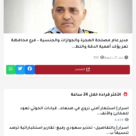
مدير عام مصلحة الهجرة والجوازات والجنسية – فرع محافظة
تعز يؤكد أهمية الدقة والتط...
منذ 21 دقيقة
100
المصدر
الأكثر قراءة خلال 24 ساعة
اسرار | استنفار أمني ذروي في صنعاء.. قيادات الحوثي تعود
للمخابئ والأنف...
4,498
اسرار | بالتفاصيل- تحذير سعودي رفيع: تقارير استخباراتية ترصد
تنسيقاً ب...