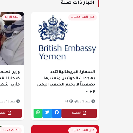
أخبار ذات صلة
عدن الغد- محليات
البعد الرابع
السفارة البريطانية تندد
وزير الصح
بهجمات الحوثيين وتعتبرها
ضحايا الق
تصعيداً لا يخدم الشعب اليمني
مأرب: شهيدان و4
وم...
منذ 9 دقائق
41
منذ 13 دقيقة
المصدر
المص
عدن الغد- محليات
المنتصف نت- 