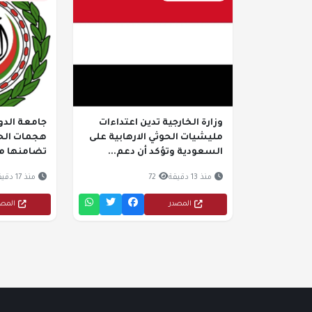
وزارة الخارجية تدين اعتداءات
جامعة الدو
مليشيات الحوثي الارهابية على
هجمات الحو
السعودية وتؤكد أن دعم...
تضامنها م
منذ 13 دقيقة
72
منذ 17 دقيقة
المصدر
المص