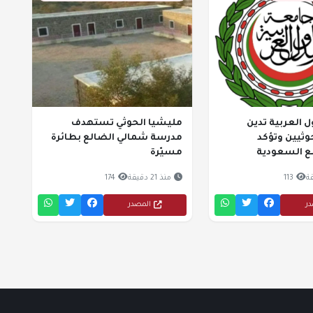
ل العربية تدين
مليشيا الحوثي تستهدف
ثيين وتؤكد
مدرسة شمالي الضالع بطائرة
ع السعودية
مسيّرة
113
منذ 21 دقيقة
174
در
المصدر