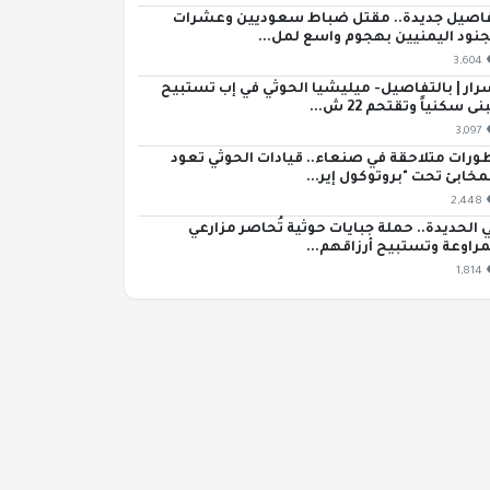
اصيل جديدة.. مقتل ضباط سعوديين وعشرات
جنود اليمنيين بهجوم واسع لمل...
3,604
رار | بالتفاصيل- ميليشيا الحوثي في إب تستبيح
ى سكنياً وتقتحم 22 ش...
3,097
ورات متلاحقة في صنعاء.. قيادات الحوثي تعود
مخابئ تحت "بروتوكول إير...
2,448
 الحديدة.. حملة جبايات حوثية تُحاصر مزارعي
مراوعة وتستبيح أرزاقهم...
1,814