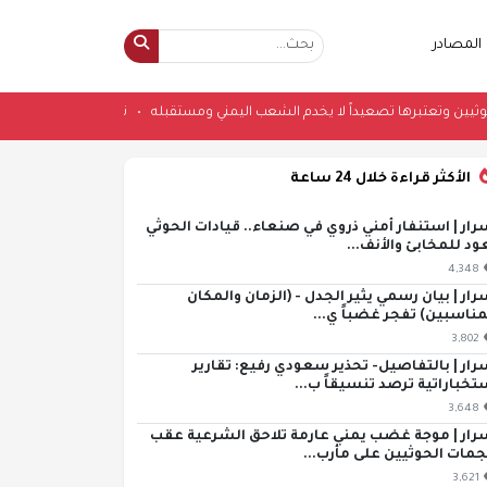
المصادر
مات الحوثيين وتعتبرها تصعيداً لا يخدم الشعب اليمني ومستقبله
•
تباين أداء بور
الأكثر قراءة خلال 24 ساعة
رار | استنفار أمني ذروي في صنعاء.. قيادات الحوثي
ود للمخابئ والأنف...
4,348
رار | بيان رسمي يثير الجدل - (الزمان والمكان
مناسبين) تفجر غضباً ي...
3,802
رار | بالتفاصيل- تحذير سعودي رفيع: تقارير
تخباراتية ترصد تنسيقاً ب...
3,648
رار | موجة غضب يمني عارمة تلاحق الشرعية عقب
مات الحوثيين على مأرب...
3,621