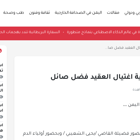
بي ودولي
مقالات
اليمن في الصحافة الخارجية
ثقافة وفنون
طب وصحة
س بقوة في عالم الذكاء الاصطناعي بنماذج متطورة
•
السفارة البريطانية تندد بهج
ال العقيد فضل صا...
اس
تع
ة اغتيال العقيد فضل صائل
اس
ال
اس
اس
اس
هج
حضور فضيلة القاضي /يحيى الشعيبي / وبحضور أولياء الدم