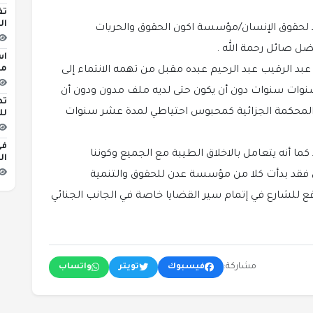
تف
ال
لحقوق الإنسان/مؤسسة اكون الحقوق والحريات
فضل صائل رحمة الله .
اس
مبن
عبد الرقيب عبد الرحيم عبده مقبل من تهمه الانتماء إلى
ة مسلحة للعلم أن عبد الرقيب قضى 10 سنوات سنوات دون أن يكون حتى لديه ملف مدون ودون أن
تط
 المحكمة الجزائية كمحبوس احتياطي لمدة عشر سنوات
لل
في
ا أنه يتعامل بالاخلاق الطيبة مع الجميع وكوننا
ال
قد بدأت كلا من مؤسسة عدن للحقوق والتنمية
قع للشارع في إتمام سير القضايا خاصة في الجانب الجنائي
مشاركة:
فيسبوك
تويتر
واتساب