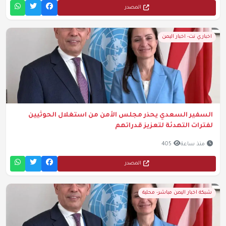
المصدر
اخباري نت- اخبار اليمن
السفير السعدي يحذر مجلس الأمن من استغلال الحوثيين
لفترات التهدئة لتعزيز قدراتهم
منذ ساعة
405
المصدر
شبكة اخبار اليمن مباشر- محلية