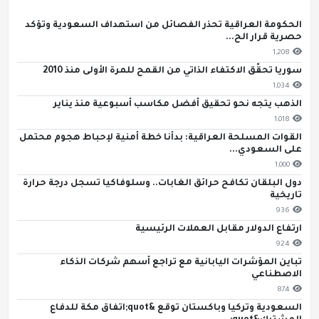
الحكومة العراقية تحذر الفصائل من استهداف السعودية وتؤكد
حصرية قرار الح...
1,208
سوريا تحقّق الاكتفاء الذاتي من القمح للمرة الأولى منذ 2010
1,034
الذهب يتجه نحو تحقيق أفضل مكاسب أسبوعية منذ يناير
1,018
القوات المسلحة العراقية: بدأنا خطة أمنية لإحباط هجوم محتمل
على السعودي...
1,000
دول البلقان تكافح حرائق الغابات.. وسلوفاكيا تسجل درجة حرارة
تاريخية
936
ارتفاع الدولار مقابل العملات الرئيسية
924
تباين المؤشرات اليابانية مع تراجع أسهم شركات الذكاء
الاصطناعي
874
السعودية وتركيا وباكستان توقع &quot;اتفاق مكة للدفاع