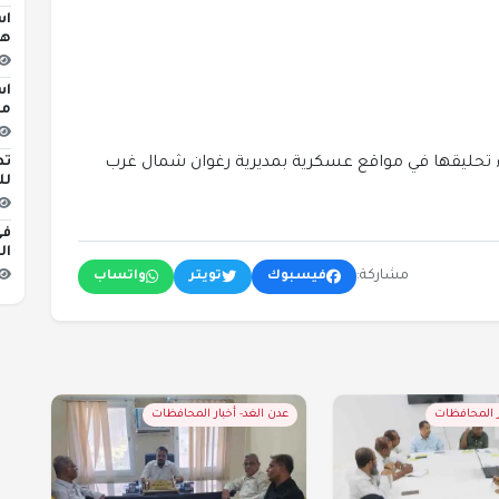
اس
هج
اس
مبن
تط
ء تحليقها في مواقع عسكرية بمديرية رغوان شمال غرب
لل
في
ال
مشاركة:
فيسبوك
تويتر
واتساب
ر المحافظات
عدن الغد- أخبار المحافظات