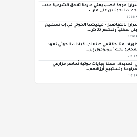
رار | موجة غضب يمني عارمة تلاحق الشرعية عقب
مات الحوثيين على مأرب...
3,788
رار | بالتفاصيل- ميليشيا الحوثي في إب تستبيح
ى سكنياً وتقتحم 22 ش...
3,270
ورات متلاحقة في صنعاء.. قيادات الحوثي تعود
مخابئ تحت "بروتوكول إير...
2,611
 الحديدة.. حملة جبايات حوثية تُحاصر مزارعي
مراوعة وتستبيح أرزاقهم...
1,911