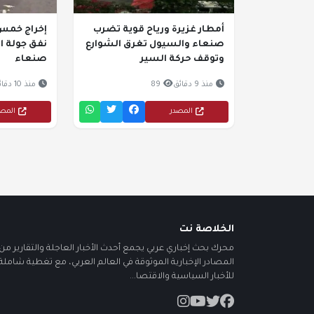
أمطار غزيرة ورياح قوية تضرب
إخراج خمس
صنعاء والسيول تغرق الشوارع
نفق جولة 
وتوقف حركة السير
صنعاء
منذ 9 دقائق
89
منذ 10 دقائق
المصدر
المص
الخلاصة نت
محرك بحث إخباري عربي يجمع أحدث الأخبار العاجلة والتقارير من أ
المصادر الإخبارية الموثوقة في العالم العربي، مع تغطية شاملة
للأخبار السياسية والاقتصا...