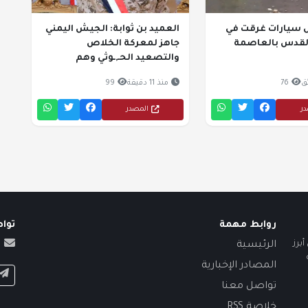
 سيارات غرقت في
​العميد بن ثوابة: الجيش اليمني
القدس بالعاصمة
جاهز لمعركة الخلاص
والتصعيد الحـ,ـوثي وهم
76
منذ 11 دقيقة
99
در
المصدر
روابط مهمة
توا
برز
الرئيسية
المصادر الإخبارية
تواصل معنا
خلاصة RSS