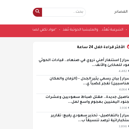
المصادر
لجليدي
•
الشرعية تُهدِّد .. والمليشيا الحوثية تُنفذ
•
"مواد تكفي لصنع 10 قنابل".. إعلام عبري: خمسة أشهر من الحرب لم توقف البرنامج النووي الإيراني
الأكثر قراءة خلال 24 ساعة
رار | استنفار أمني ذروي في صنعاء.. قيادات الحوثي
ود للمخابئ والأنف...
4,482
رار | بيان رسمي يثير الجدل - (الزمان والمكان
مناسبين) تفجر غضباً ي...
4,064
اصيل جديدة.. مقتل ضباط سعوديين وعشرات
جنود اليمنيين بهجوم واسع لمل...
3,930
رار | بالتفاصيل- تحذير سعودي رفيع: تقارير
تخباراتية ترصد تنسيقاً ب...
3,896