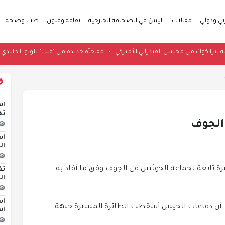
بي ودولي
مقالات
اليمن في الصحافة الخارجية
ثقافة وفنون
طب وصحة
ه لإقالة ليزا كوك من مجلس الفيدرالي الأميركي
•
مفاجأة جديدة من "قلب" بلوتو ا
اس
تع
الجوف
اس
ال
تابعة لجماعة الحوثيين في الجوف وفق ما أفاد به
تف
ال
اس
لأحد أن دفاعات الجيش أسقطت الطائرة المسيرة جبهة
اس