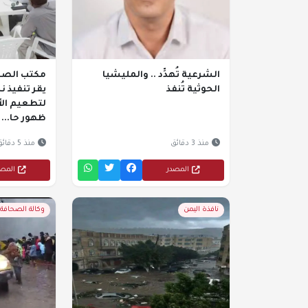
الشرعية تُهدِّد .. والمليشيا
مكتب الصح
الحوثية تُنفذ
يقر تنفيذ 
لتطعيم ال
ظهور حا...
منذ 3 دقائق
منذ 5 دقائق
المصدر
المص
نافذة اليمن
وكالة الصحافة ا