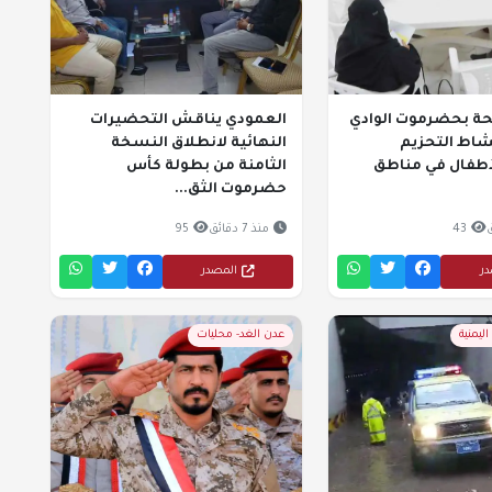
ة بحضرموت الوادي
العمودي يناقش التحضيرات
نشاط التحزيم
النهائية لانطلاق النسخة
أطفال في مناطق
الثامنة من بطولة كأس
حضرموت الثق...
43
منذ 7 دقائق
95
در
المصدر
ليمنية
عدن الغد- محليات