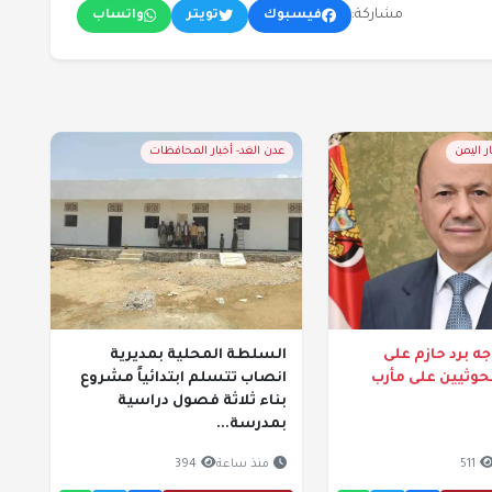
مشاركة:
فيسبوك
تويتر
واتساب
ر اليمن
عدن الغد- أخبار المحافظات
ه برد حازم على
السلطة المحلية بمديرية
لحوثيين على مأرب
انصاب تتسلم ابتدائياً مشروع
بناء ثلاثة فصول دراسية
بمدرسة...
511
منذ ساعة
394