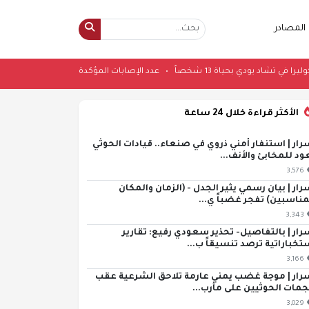
المصادر
شي الكوليرا في تشاد يودي بحياة 13 شخصاً
•
عدد الإصابات المؤكدة بـ"إيبولا" في الكونغو ي
الأكثر قراءة خلال 24 ساعة
رار | استنفار أمني ذروي في صنعاء.. قيادات الحوثي
ود للمخابئ والأنف...
3,576
رار | بيان رسمي يثير الجدل - (الزمان والمكان
مناسبين) تفجر غضباً ي...
3,343
رار | بالتفاصيل- تحذير سعودي رفيع: تقارير
تخباراتية ترصد تنسيقاً ب...
3,166
رار | موجة غضب يمني عارمة تلاحق الشرعية عقب
مات الحوثيين على مأرب...
3,029