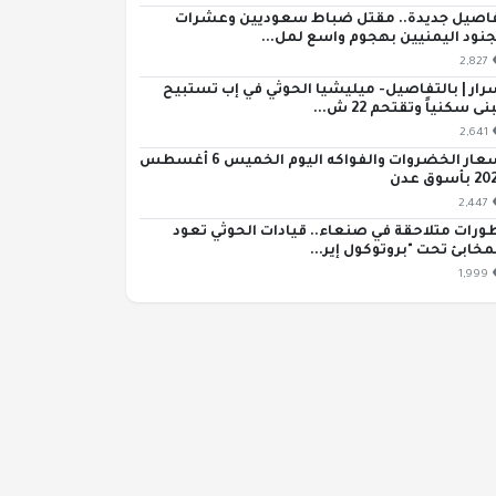
اصيل جديدة.. مقتل ضباط سعوديين وعشرات
جنود اليمنيين بهجوم واسع لمل...
2,827
رار | بالتفاصيل- ميليشيا الحوثي في إب تستبيح
ى سكنياً وتقتحم 22 ش...
2,641
أسعار الخضروات والفواكه اليوم الخميس 6 أغسطس
بأسوق عدن
2,447
ورات متلاحقة في صنعاء.. قيادات الحوثي تعود
مخابئ تحت "بروتوكول إير...
1,999