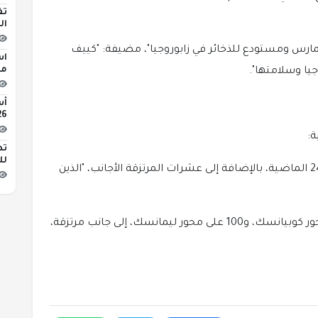
تف
ال
الروسية دمرت "120 صاروخ هيمارس ومستودع للذخائر في زابوروجيا"، مضيفة: "كييف
اس
مبن
يا وسلامتها".
2026 
ة:
تط
لل
مقتل حوالي 570 جنديا أوكرانيا خلال الساعات الـ24 الماضية، بالإضافة إلى عشرات المرتزقة الأجانب، "الذين
من بين الجنود الأوكرانيين القتلى: نحو 200 في محور كوبيانسك، و100 على محور ليمانسك، إلى جانب مرتزقة،