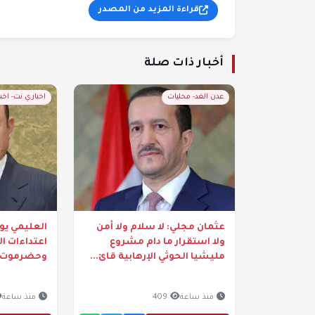
قراءة المزيد من المصدر
أخبار ذات صلة
عدن الغد- محليات
اخباري نت- اخبا
عثمان مجلي: لا سلام ولا أمن
العليمي يوج
ولا استقرار ما دام مشروع
اعتداءات ا
مليشيا الحوثي الإرهابية قائ...
وحضرموت
منذ ساعة
409
منذ ساعة