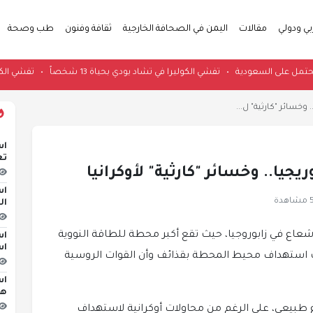
بي ودولي
مقالات
اليمن في الصحافة الخارجية
ثقافة وفنون
طب وصحة
ط هجوم محتمل على السعودية
•
تفشي الكوليرا في تشاد يودي بحياة 13 شخصاً
•
تف
خسائر "كارثية" ل...
اس
تع
ا.. وخسائر "كارثية" لأوكرانيا
اس
دة
ال
إشعاع في زابوروجيا، حيث تقع أكبر محطة للطاقة النووية
اس
اس
ولت استهداف محيط المحطة بقذائف وأن القوات الروسية
اس
هج
 طبيعي، على الرغم من محاولات أوكرانية لاستهداف