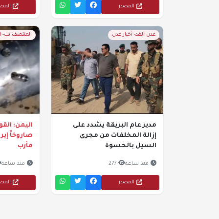
المصدر
المص
عدن الغد- أخبار عدن
المنتصف نت- 
مدير عام البريقة يشدد على
اليمن: الق
إزالة المخلفات من مجرى
صاروخاً إيرا
السيل بالحسوة
مأرب
منذ ساعة
277
منذ ساعة
المصدر
المص