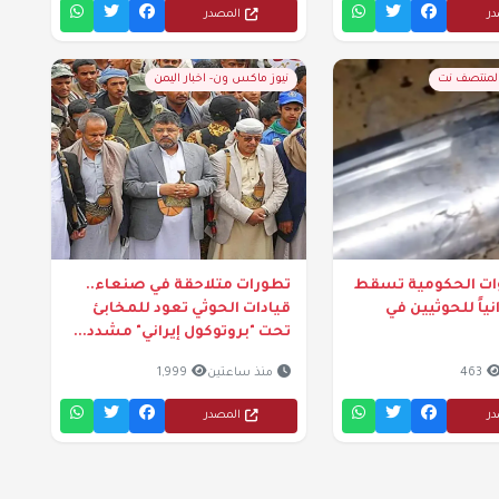
در
المصدر
المنتصف نت
نيوز ماكس ون- اخبار اليمن
وات الحكومية تسقط
تطورات متلاحقة في صنعاء..
نياً للحوثيين في
قيادات الحوثي تعود للمخابئ
تحت "بروتوكول إيراني" مشدد...
463
منذ ساعتين
1,999
در
المصدر