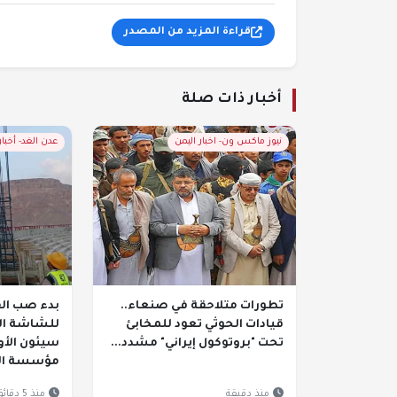
قراءة المزيد من المصدر
أخبار ذات صلة
نيوز ماكس ون- اخبار اليمن
عدن الغد- أخبا
تطورات متلاحقة في صنعاء..
بدء صب الق
قيادات الحوثي تعود للمخابئ
للشاشة ال
تحت "بروتوكول إيراني" مشدد...
سيئون الأو
مؤسسة الن
منذ دقيقة
منذ 5 دقائق