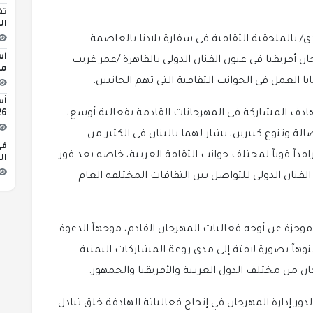
تف
ال
/ بالملحقية الثقافية في سفارة بلادنا بالعاصمة
اس
 أفريقيا في عيون الفنان الدولي بالقاهرة /عمر غريب
مبن
العمل في الجوانب الثقافية التي تهم الجانبين.
دف المشاركة في المهرجانات القادمة بفعالية أوسع،
2026 
صالة وتنوع كبيرين، يشار لهما بالبنان في الكثير من
في
رافدآ قويآ لمختلف جوانب الثقافة العربية، خاصه بعد فوز
ال
 الفنان الدولي للتواصل بين الثقافات المختلفه العام
ة عن أوجه فعاليات المهرجان القادم، موجهآ الدعوة
نوهآ بصورة لافتة إلى مدى روعة المشاركات اليمنية
ن من مختلف الدول العربية والأفريقيا والجمهور.
ر إدارة المهرجان في إنجاح فعالياتة الهادفة خلق تبادل