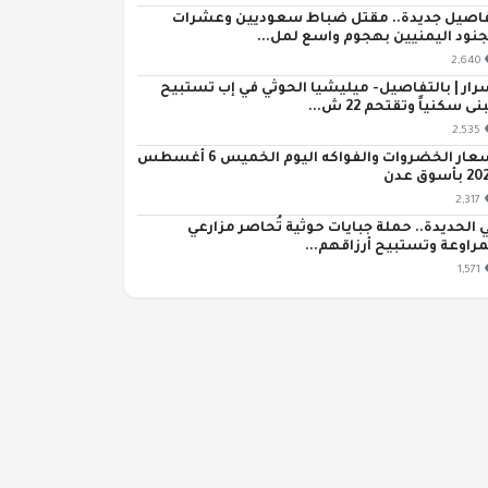
اصيل جديدة.. مقتل ضباط سعوديين وعشرات
جنود اليمنيين بهجوم واسع لمل...
2,640
رار | بالتفاصيل- ميليشيا الحوثي في إب تستبيح
ى سكنياً وتقتحم 22 ش...
2,535
أسعار الخضروات والفواكه اليوم الخميس 6 أغسطس
بأسوق عدن
2,317
 الحديدة.. حملة جبايات حوثية تُحاصر مزارعي
مراوعة وتستبيح أرزاقهم...
1,571