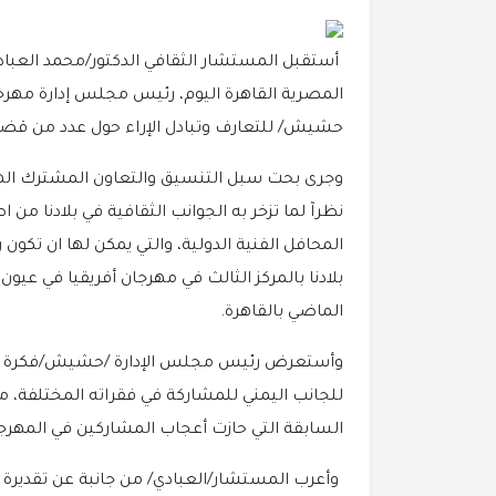
أستقبل المستشار الثقافي الدكتور/محمد العبادي
المصرية القاهرة اليوم، رئيس مجلس إدارة مهرجان
حشيش/ للتعارف وتبادل الإراء حول عدد من قضايا 
وجرى بحت سبل التنسيق والتعاون المشترك الها
نظرآ لما تزخر به الجوانب الثقافية في بلادنا من ا
المحافل الفنية الدولية، والتي يمكن لها ان تكون 
بلادنا بالمركز الثالث في مهرجان أفريقيا في عيون
الماضي بالقاهرة.
وأستعرض رئيس مجلس الإدارة /حشيش/فكرة موجز
للجانب اليمني للمشاركة في فقراته المختلفة، م
السابقة التي حازت أعجاب المشاركين في المهرجا
وأعرب المستشار/العبادي/ من جانبة عن تقديرة لدو