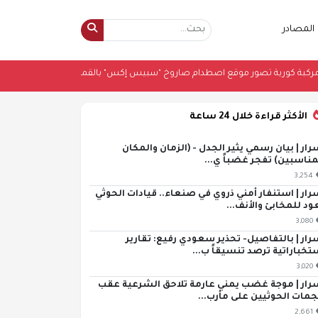
المصادر
مية
•
مركبة كورية تصور موقع اصطدام صاروخ "سبيس إكس" بالقمر
•
مركبة ك
الأكثر قراءة خلال 24 ساعة
رار | بيان رسمي يثير الجدل - (الزمان والمكان
مناسبين) تفجر غضباً ي...
3,254
رار | استنفار أمني ذروي في صنعاء.. قيادات الحوثي
ود للمخابئ والأنف...
3,080
رار | بالتفاصيل- تحذير سعودي رفيع: تقارير
تخباراتية ترصد تنسيقاً ب...
3,020
رار | موجة غضب يمني عارمة تلاحق الشرعية عقب
مات الحوثيين على مأرب...
2,661