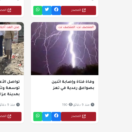
المصدر
المص
المنتصف نت- المنتصف نت
عدن الغد- أخبا
وفاة فتاة وإصابة اثنين
تواصل الأ
بصواعق رعدية في تعز
توسعة وتأه
بمدينة عزا
منذ 9 دقائق
190
منذ 9 دقائق
المصدر
المص