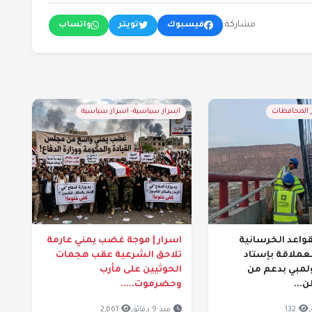
مشاركة:
فيسبوك
تويتر
واتساب
ر المحافظات
اسرار سياسية- اسرار سياسية
واعد الخرسانية
اسرار | موجة غضب يمني عارمة
عملاقة بإستاد
تلاحق الشرعية عقب هجمات
لمبي بدعم من
الحوثيين على مأرب
...
وحضرموت.....
132
منذ 9 دقائق
2,661