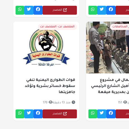
در
المصدر
ر المحافظات
المنتصف نت- المنتصف نت
عمال في مشروع
قوات الطوارئ اليمنية تنفي
يل الشارع الرئيسي
سقوط خسائر بشرية وتؤكد
ن بمديرية ميفعة
جاهزيتها
151
منذ 13 دقيقة
178
در
المصدر