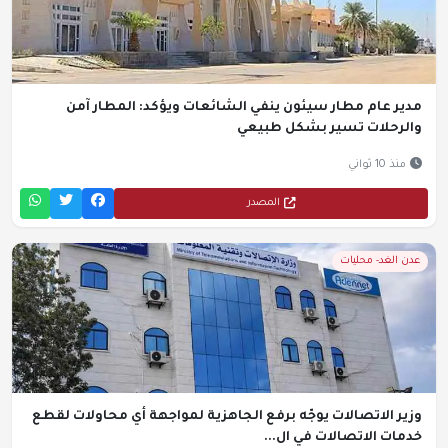
مدير عام مطار سيئون ينفي الشائعات ويؤكد: المطار آمن
والرحلات تسير بشكل طبيعي
منذ 10 ثواني
المصدر
عدن الغد- محليات
وزير الاتصالات يوجّه برفع الجاهزية لمواجهة أي محاولات لقطع
خدمات الاتصالات في ال...