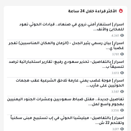
الأكثر قراءة خلال 24 ساعة
اسرار | استنفار أمني ذروي في صنعاء.. قيادات الحوثي تعود
للمخابئ والأنف...
4,341
اسرار | بيان رسمي يثير الجدل - (الزمان والمكان المناسبين) تفجر
غضباً ي...
3,781
اسرار | بالتفاصيل- تحذير سعودي رفيع: تقارير استخباراتية ترصد
تنسيقاً ب...
3,613
اسرار | موجة غضب يمني عارمة تلاحق الشرعية عقب هجمات
الحوثيين على مأرب...
3,587
تفاصيل جديدة.. مقتل ضباط سعوديين وعشرات الجنود اليمنيين
بهجوم واسع لمل...
3,556
اسرار | بالتفاصيل- ميليشيا الحوثي في إب تستبيح مبنى سكنياً
وتقتحم 22 ش...
3,077