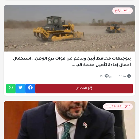
البعد الرابع
بتوجيهات محافظ أبين وبدعم من قوات درع الوطن.. استكمال
أعمال إعادة تأهيل عقمة الب...
منذ 7 دقائق
19
المصدر
عدن الغد- محليات