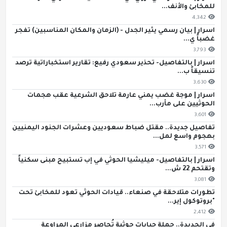
للمخابئ والأنف...
4,342
اسرار | بيان رسمي يثير الجدل - (الزمان والمكان المناسبين) تفجر
غضباً ي...
3,793
اسرار | بالتفاصيل- تحذير سعودي رفيع: تقارير استخباراتية ترصد
تنسيقاً ب...
3,630
اسرار | موجة غضب يمني عارمة تلاحق الشرعية عقب هجمات
الحوثيين على مأرب...
3,601
تفاصيل جديدة.. مقتل ضباط سعوديين وعشرات الجنود اليمنيين
بهجوم واسع لمل...
3,571
اسرار | بالتفاصيل- ميليشيا الحوثي في إب تستبيح مبنى سكنياً
وتقتحم 22 ش...
3,081
تطورات متلاحقة في صنعاء.. قيادات الحوثي تعود للمخابئ تحت
"بروتوكول إير...
2,412
في الحديدة.. حملة جبايات حوثية تُحاصر مزارعي المراوعة