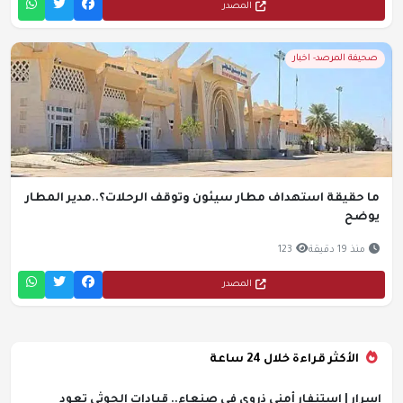
المصدر
صحيفة المرصد- اخبار
ما حقيقة استهداف مطار سيئون وتوقف الرحلات؟..مدير المطار
يوضح
منذ 19 دقيقة
123
المصدر
الأكثر قراءة خلال 24 ساعة
اسرار | استنفار أمني ذروي في صنعاء.. قيادات الحوثي تعود