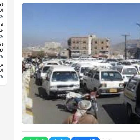
تف
ال
اس
مبن
تط
لل
في
ال