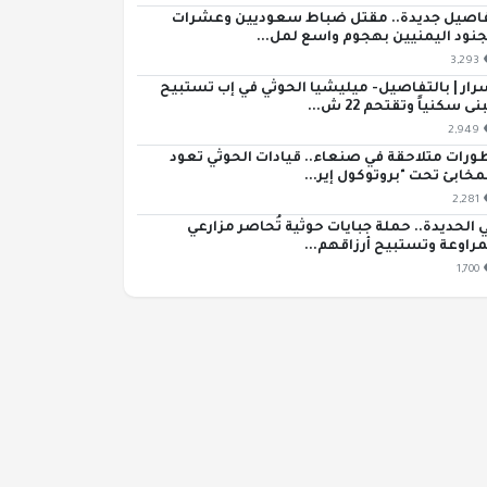
اصيل جديدة.. مقتل ضباط سعوديين وعشرات
جنود اليمنيين بهجوم واسع لمل...
3,293
رار | بالتفاصيل- ميليشيا الحوثي في إب تستبيح
ى سكنياً وتقتحم 22 ش...
2,949
ورات متلاحقة في صنعاء.. قيادات الحوثي تعود
مخابئ تحت "بروتوكول إير...
2,281
 الحديدة.. حملة جبايات حوثية تُحاصر مزارعي
مراوعة وتستبيح أرزاقهم...
1,700