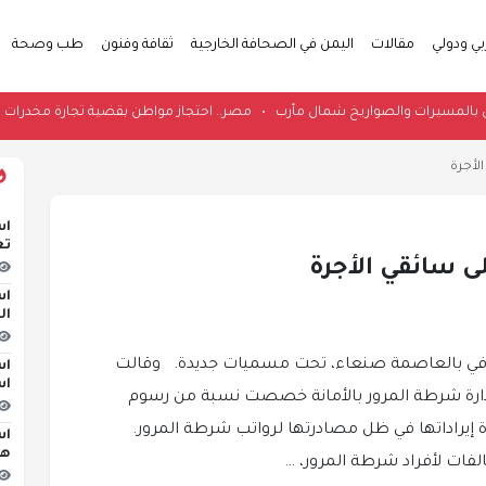
بي ودولي
مقالات
اليمن في الصحافة الخارجية
ثقافة وفنون
طب وصحة
هجوم حوثي بالمسيرات والصواريخ شمال مأرب
•
مصر.. احتجاز مواطن بقضية تجارة
لأجرة
اس
تع
ى سائقي الأجرة
اس
ال
ن في بالعاصمة صنعاء، تحت مسميات جديدة. وقالت
اس
اس
إدارة شرطة المرور بالأمانة خصصت نسبة من رسوم
ادة إيراداتها في ظل مصادرتها لرواتب شرطة المرور.
اس
هج
لفات لأفراد شرطة المرور، …