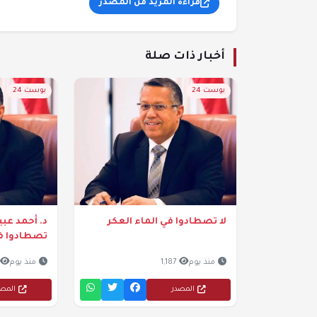
قراءة المزيد من المصدر
أخبار ذات صلة
بوست 24
بوست 24
لا تصطادوا في الماء العكر
د. أحمد عبيد
تصطادوا في
منذ يوم
1,187
منذ يوم
المصدر
المص