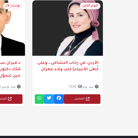
اليوم الثامن
بوست 24
الأردن: في رحاب النشامى… وعلى
د.فيزان سن
خُطى الأنبياء| كتب ولاء عمران
حين تتحوّل 
منذ يوم
1,595
منذ يومين
المصدر
المص