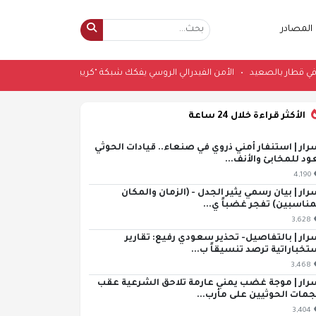
المصادر
 مخدرات في قطار بالصعيد
•
الأمن الفيدرالي الروسي يفكك شبكة "كريبتو" في مو
الأكثر قراءة خلال 24 ساعة
رار | استنفار أمني ذروي في صنعاء.. قيادات الحوثي
ود للمخابئ والأنف...
4,190
رار | بيان رسمي يثير الجدل - (الزمان والمكان
مناسبين) تفجر غضباً ي...
3,628
رار | بالتفاصيل- تحذير سعودي رفيع: تقارير
تخباراتية ترصد تنسيقاً ب...
3,468
رار | موجة غضب يمني عارمة تلاحق الشرعية عقب
مات الحوثيين على مأرب...
3,404