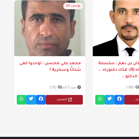
بوست 24
ان بن نعم : سلسلة
محمد علي محسن : توحدوا كفى
قدّك دكتوراه (8): قدّك دكتوراه ...
شتاتًا وسخرية !
الدكتو...
1,780
منذ 5 أيام
3,712
در
المصدر