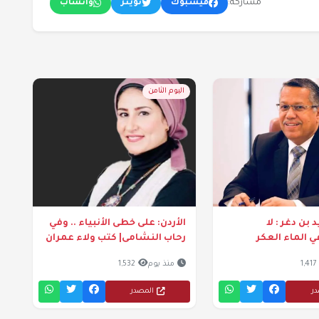
مشاركة:
فيسبوك
تويتر
واتساب
اليوم الثامن
 بن دغر : لا
الأردن: على خطى الأنبياء .. وفي
 الماء العكر
رحاب النشامى| كتب ولاء عمران
1,417
منذ يوم
1,532
در
المصدر