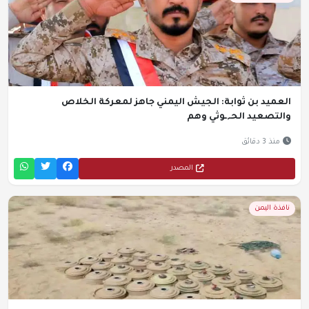
العميد بن ثوابة: الجيش اليمني جاهز لمعركة الخلاص
والتصعيد الحـ,ـوثي وهم
منذ 3 دقائق
المصدر
نافذة اليمن