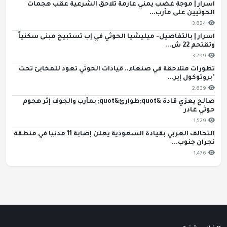
اسرار | موجة غضب يمني عارمة تلاحق الشرعية عقب هجمات
الحوثيين على مأرب...
3,824
اسرار | بالتفاصيل- ميليشيا الحوثي في إب تستبيح مبنى سكنياً
وتقتحم 22 ش...
3,299
تطورات متلاحقة في صنعاء.. قيادات الحوثي تعود للمخابئ تحت
"بروتوكول إير...
2,639
صالح يعزي قادة &quot;طوارئ&quot; بمأرب والجوف إثر هجوم
حوثي غادر
1,529
التحالف العربي بقيادة السعودية يعلن إصابة 11 مدنيا في منطقة
نجران جنوب...
1,476