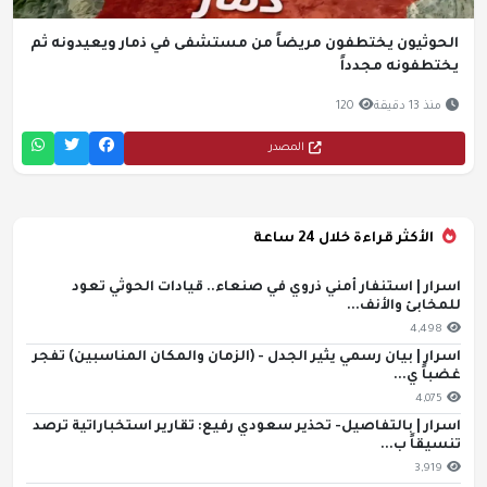
الحوثيون يختطفون مريضاً من مستشفى في ذمار ويعيدونه ثم
يختطفونه مجدداً
منذ 13 دقيقة
120
المصدر
الأكثر قراءة خلال 24 ساعة
اسرار | استنفار أمني ذروي في صنعاء.. قيادات الحوثي تعود
للمخابئ والأنف...
4,498
اسرار | بيان رسمي يثير الجدل - (الزمان والمكان المناسبين) تفجر
غضباً ي...
4,075
اسرار | بالتفاصيل- تحذير سعودي رفيع: تقارير استخباراتية ترصد
تنسيقاً ب...
3,919