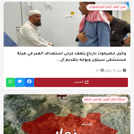
عدن الغد- أخبار المحافظات
وكيل حضرموت بارباع يتفقد جرحى استهداف العبر في هيئة
مستشفى سيئون ويوجه بتقديم ال...
منذ 9 دقائق
33
المصدر
شبكة اخبار اليمن مباشر- محلية