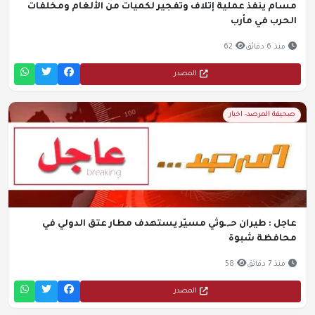
مسام ينفذ عملية إتلاف وتفجير لكميات من الألغام ومخلفات
الحرب في مأرب
منذ 6 دقائق
62
المصدر
صحيفة المرصد- اخبار
عاجل : طيران حـ,ـوثي مسيّر يستهدف مطار عتق الدولي في
محافظة شبوة
منذ 7 دقائق
58
المصدر