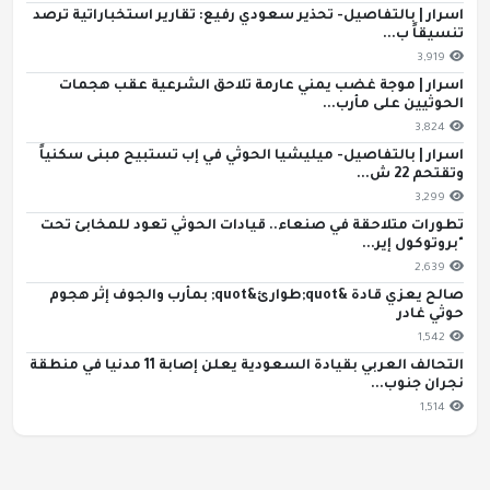
اسرار | بالتفاصيل- تحذير سعودي رفيع: تقارير استخباراتية ترصد
تنسيقاً ب...
3,919
اسرار | موجة غضب يمني عارمة تلاحق الشرعية عقب هجمات
الحوثيين على مأرب...
3,824
اسرار | بالتفاصيل- ميليشيا الحوثي في إب تستبيح مبنى سكنياً
وتقتحم 22 ش...
3,299
تطورات متلاحقة في صنعاء.. قيادات الحوثي تعود للمخابئ تحت
"بروتوكول إير...
2,639
صالح يعزي قادة &quot;طوارئ&quot; بمأرب والجوف إثر هجوم
حوثي غادر
1,542
التحالف العربي بقيادة السعودية يعلن إصابة 11 مدنيا في منطقة
نجران جنوب...
1,514