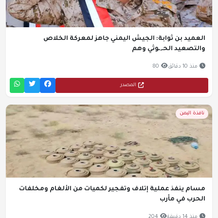
العميد بن ثوابة: الجيش اليمني جاهز لمعركة الخلاص
والتصعيد الحـ,ـوثي وهم
منذ 10 دقائق
80
المصدر
نافذة اليمن
مسام ينفذ عملية إتلاف وتفجير لكميات من الألغام ومخلفات
الحرب في مأرب
منذ 14 دقيقة
204