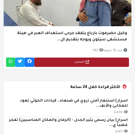
وكيل حضرموت بارباع يتفقد جرحى استهداف العبر في هيئة
مستشفى سيئون ويوجه بتقديم ال...
منذ 16 دقيقة
142
المصدر
الأكثر قراءة خلال 24 ساعة
اسرار | استنفار أمني ذروي في صنعاء.. قيادات الحوثي تعود
للمخابئ والأنف...
4,498
اسرار | بيان رسمي يثير الجدل - (الزمان والمكان المناسبين) تفجر
غضباً ي...
4,075