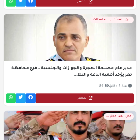
المصدر
عدن الغد- أخبار المحافظات
مدير عام مصلحة الهجرة والجوازات والجنسية – فرع محافظة
تعز يؤكد أهمية الدقة والتط...
منذ 8 دقائق
84
المصدر
عدن الغد- محليات