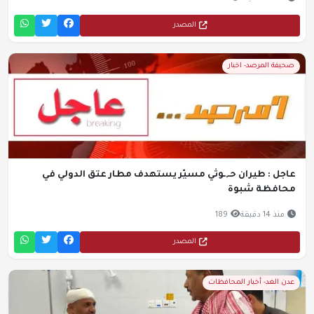
المصدر
صحيفة المرصد- اخبار
عاجل : طيران حـ,ـوثي مسيّر يستهدف مطار عتق الدولي في
محافظة شبوة
منذ 14 دقيقة
189
المصدر
عدن الغد- أخبار المحافظات