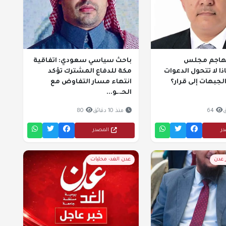
يهاجم مجلس
باحث سياسي سعودي: اتفاقية
اذا لا تتحول الدعوات
مكة للدفاع المشترك تؤكد
لجبهات إلى قرار؟
انتهاء مسار التفاوض مع
الحـ.ـو...
64
منذ 10 دقائق
80
در
المصدر
ر عدن
عدن الغد- محليات