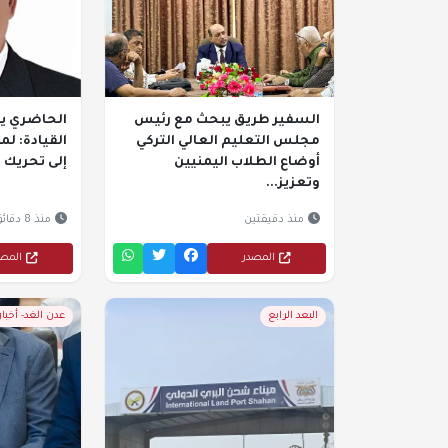
السفير طريق يبحث مع رئيس
الحاضري 
مجلس التعليم العالي التركي
القيادة: لم
أوضاع الطلاب اليمنيين
إلى تحريك ا
وتعزيز...
منذ دقيقتين
منذ 8 دقائق
المصدر
المص
البعد الرابع
عدن الغد- أخبا