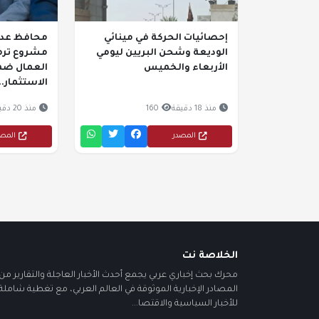
إحصائيات الحركة في مينائي
محافظ عدن 
الوديعة وشحن البريين ليومي
مشروع ترمي
الأربعاء والخميس
العمال ضمن
الاستثمار..
منذ 18 دقيقة
160
منذ 20 دقيقة
المصدر
المص
الخلاصة نت
محرك بحث إخباري عربي يجمع أحدث الأخبار العاجلة والتقارير من أ
المصادر الإخبارية الموثوقة في العالم العربي، مع تغطية شاملة
للأخبار السياسية والاقتصا...