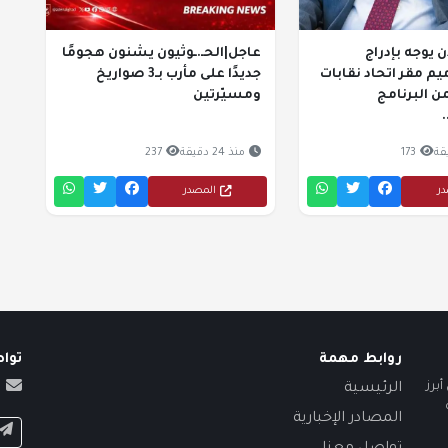
يوجه بإدراج
عاجل|الحـ.ـوثيون يشنون هجومًا
م مقر اتحاد نقابات
جديدًا على مأرب بـ3 صواريخ
 البرنامج
ومسيّرتين
.
173
منذ 24 دقيقة
237
در
المصدر
روابط مهمة
توا
برز
الرئيسية
المصادر الإخبارية