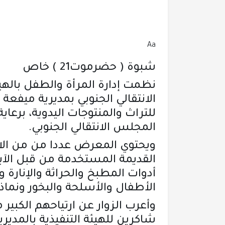
Aa
شبوة ( حضرموت21 ) خاص
نظمت إدارة المرأة والطفل بالهيئ
الانتقالي الجنوبي بمديرية ميف
للتراث والمنتوجات اليدوية، برعاي
المجلس الانتقالي الجنوبي.
ويحتوي المعرض عددا من من الاقس
القديمة المستخدمة من قبل الآب
أدوات المطبخ والحراثة والإنارة 
الأطفال والأسلحة والبخور ونماذج
وأعرب الزوار عن ارتياحهم الكبير
شاكرين للهيئة التنفيذية بالمدير