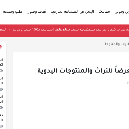
بي ودولي
مقالات
اليمن في الصحافة الخارجية
ثقافة وفنون
طب وصحة
ريكية توجه ضربة كبيرة لترامب تستهدف حلمه ببناء قاعة احتفالات بـ400 مليون دولار
تراث والمنتوجا...
اس
تع
ضاً للتراث والمنتوجات اليدوية
اس
ال
اس
اس
تف
ال