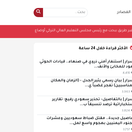
المصادر
•
السفير طريق يبحث مع رئيس مجلس التعليم العالي التركي أوضاع الطلاب اليم
الأكثر قراءة خلال 24 ساعة
رار | استنفار أمني ذروي في صنعاء.. قيادات الحوثي
ود للمخابئ والأنف...
4,410
رار | بيان رسمي يثير الجدل - (الزمان والمكان
مناسبين) تفجر غضباً ي...
3,963
رار | بالتفاصيل- تحذير سعودي رفيع: تقارير
تخباراتية ترصد تنسيقاً ب...
3,824
اصيل جديدة.. مقتل ضباط سعوديين وعشرات
جنود اليمنيين بهجوم واسع لمل...
3,757