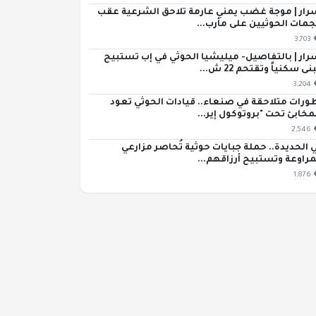
رار | موجة غضب يمني عارمة تلاحق الشرعية عقب
مات الحوثيين على مأرب...
3,703
رار | بالتفاصيل- ميليشيا الحوثي في إب تستبيح
ى سكنياً وتقتحم 22 ش...
3,204
ورات متلاحقة في صنعاء.. قيادات الحوثي تعود
مخابئ تحت "بروتوكول إير...
2,546
 الحديدة.. حملة جبايات حوثية تُحاصر مزارعي
مراوعة وتستبيح أرزاقهم...
1,876