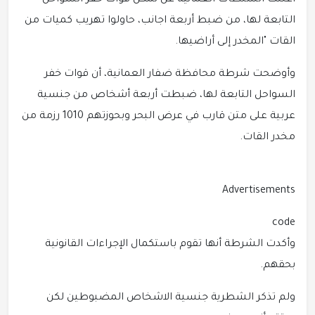
أعلنت السلطات العمانية عن تمكن قوات خفر السواحل
التابعة لها، من ضبط أربعة اجانب، حاولوا تهريب كميات من
القات "المخدر إلى أراضيها.
وأوضحت شرطة محافظة ضفار العمانية، أن قوات خفر
السواحل التابعة لها، ضبطت أربعة أشخاص من جنسية
عربية على متن قارب في عرض البحر وبحوزتهم 1010 رزمة من
مخدر القات.
Advertisements
code
وأكدت الشرطة أنها تقوم باستكمال الإجراءات القانونية
بحقهم.
ولم تذكر الشطرية جنسية الاشخاص المضبوطين لكن