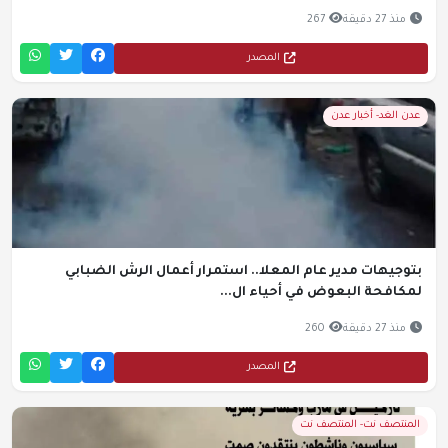
منذ 27 دقيقة
267
المصدر
عدن الغد- أخبار عدن
بتوجيهات مدير عام المعلا.. استمرار أعمال الرش الضبابي
لمكافحة البعوض في أحياء ال...
منذ 27 دقيقة
260
المصدر
المنتصف نت- المنتصف نت