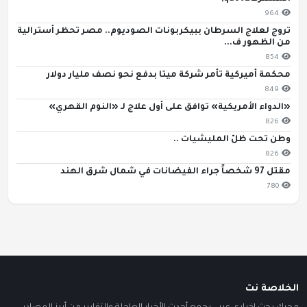
964
تروج لعلاج السرطان ببيكربونات الصوديوم.. مصر تحظر أسترالية
من الظهور ف...
854
محكمة أميركية تأمر شركة ميتا بدفع نحو نصف مليار دولار
849
«الدواء الأمريكية» توافق على أول علاج لـ «النوم القهري»
826
وطن تحت ظلّ المليشيات ..
826
مقتل 97 شخصاً جراء الفيضانات في شمال شرق الهند
780
الخلاصة نت