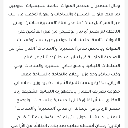
وقال المصدر أن معظم القنوات التابعة لمليشيات الحوثيين
بما فيها قنوات المسيرة والساحات والهوية توقفت عن البث
عبر القمر "نايل سات" ما عدى قناة "المسيرة مباشر" . وحتى
اللحظة لم يصدر أي بيان توضيحي من قبل القائمين على
القنوات التابعة لمليشيات الحوثيين عن سبب توقف بث
القنوات وبالاخص قناتي"المسيرة" و"الساحات" اللتان تبثي من
الضاحية الجنوبية في لبنان، وسط تردد أنباء عن قيام
السلطات اللبنانية باغلاق قناتي المسيرة والساحات. وفي
وقت سابق، وجه وزير الإعلام والثقافة والسياحة معمر
الارياني، مذكرة رسمية للمرة الثانية، لنظيره وزير الاعلام في
حكومة تصريف الاعمال بالجمهورية اللبنانية الشقيقة زياد
المكاري، بشأن اغلاق قناتي المسيرة والساحات. واوضح
معمر الارياني في الرسالة، ان قناتي "المسيرة" و"الساحات"
تابعتان لمليشيا الحوثي التي تم تصنيفها رسميًا "تنظيم
ارهابي" وتبثان أنشطة عدائية ضد بلادنا، انطلاقًا من الأراضي