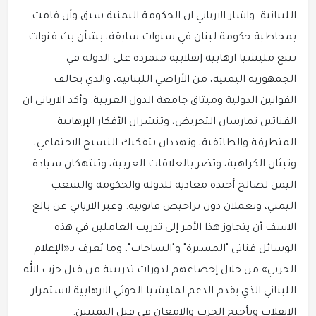
اللبنانية. واشار الارياني ان الحكومة اليمنية سبق وأن قامت
بمخاطبة حكومة لبنان في سنوات سابقة، بشأن بث قنوات
تتبع مليشيا ارهابية إنقلابية متمردة على الدولة في
الجمهورية اليمنية، من الأراضي اللبنانية، والذي يخالف
القوانين الدولية وميثاق جامعة الدول العربية. وأكد الارياني ان
القناتين تمارسان التحريض، وتنشران الأفكار الإرهابية
المتطرفة والطائفية، وتهددان بتفكيك النسيج الاجتماعي،
وتبثان الكراهية، وتضر بالعلاقات العربية، وتنتهكان سيادة
اليمن لصالح أجندة معادية للدولة والحكومة والشعب
اليمني، وتعملان دون تراخيص قانونية. وعبر الارياني عن بالغ
الاسف أن يتجاوز هذا الأمر إلى تدريب العاملين في هذه
الوسائل قناتي "المسيرة" و"الساحات"، وما يُعرف بـ«الإعلام
الحربي» من خلال إخضاعهم لدورات تدريبية من قبل حزب الله
اللبناني الذي يقدم الدعم لمليشيا الحوثي الارهابية لاستمرار
الانقلاب وتأجيج الحرب والامعان في قتل اليمنيين.