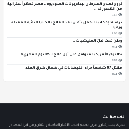
تروج لعلاج السرطان ببيكربونات الصوديوم.. مصر تحظر أسترالية
من الظهور ف...
942
دراسة: إمكانية الحمل بأمان بعد العلاج بالخلايا التائية المعدلة
وراثيا
936
وطن تحت ظلّ المليشيات ..
914
«الدواء الأمريكية» توافق على أول علاج لـ «النوم القهري»
878
مقتل 97 شخصاً جراء الفيضانات في شمال شرق الهند
874
الخلاصة نت
محرك بحث إخباري عربي يجمع أحدث الأخبار العاجلة والتقارير من أبرز المصادر