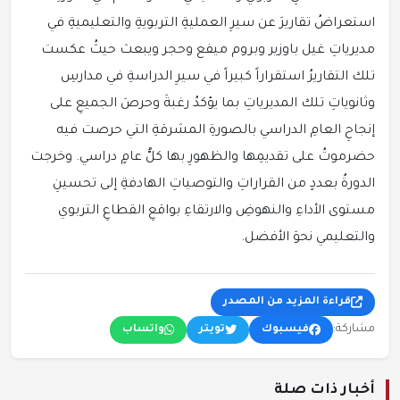
استعراضُ تقاريرَ عن سيرِ العمليةِ التربويةِ والتعليميةِ في
مديرياتِ غيل باوزير وبروم ميفع وحجر ويبعث حيثُ عكست
تلك التقاريرُ استقراراً كبيراً في سيرِ الدراسةِ في مدارسِ
وثانوياتِ تلك المديرياتِ بما يؤكدُ رغبةَ وحرصَ الجميعِ على
إنجاحِ العامِ الدراسي بالصورةِ المشرقةِ التي حرصت فيه
حضرموتُ على تقديمِها والظهورِ بها كلُّ عامٍ دراسي. وخرجت
الدورةُ بعددٍ من القراراتِ والتوصياتِ الهادفةِ إلى تحسينِ
مستوى الأداءِ والنهوضِ والارتقاءِ بواقعِ القطاعِ التربوي
والتعليمي نحوَ الأفضل.
قراءة المزيد من المصدر
مشاركة:
فيسبوك
تويتر
واتساب
أخبار ذات صلة