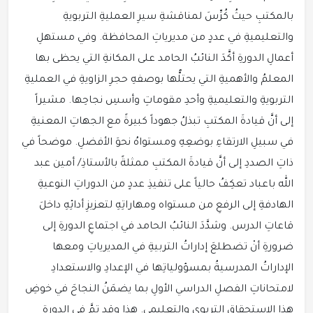
بالمكتبِ حيثُ كُرِّسَ لمناقشةِ سيرِ العمليةِ التربويةِ
والتعليميةِ في عددٍ من مديرياتِ المحافظة. وفي مستهلِ
أعمالِ الدورةِ أكَّدَ النائبُ الحامد على المكانةِ التي يحظى بها
المعلمُ والأهميةِ التي يحتلُّها بوصفهِ حجرِ الزاويةِ في العمليةِ
التربويةِ والتعليميةِ وأحدِ مقوماتِ وأسسِ نجاحِها. مشيراً
إلى أنَّ قيادةَ المكتبِ تبذلُ جهوداً كبيرةً مع الجهاتِ المعنيةِ
في سبيلِ الارتقاءِ بوضعِهِ ومستواهُ نحوَ الأفضلِ. موضحاً في
ذاتِ الصددِ إلى أنَّ قيادةَ المكتبِ ممثلةً بالأستاذِ/ أمين عبد
الله باعباد تعكِفُ حالياً على تنفيذِ عددٍ من الدوراتِ النوعيةِ
الهادفةِ إلى الرفعِ من مستواه ومهاراتِهِ لتعزيزِ أدائِهِ داخلَ
قاعاتِ الدرس. وشدَّدَ النائبُ الحامد في اجتماعِ الدورةِ إلى
ضرورةِ أنْ تضطلعَ إداراتُ التربيةِ في المديرياتِ ومعها
الإداراتُ المدرسيةُ بمسؤولياتِها في الإعدادِ والاستعدادِ
لامتحاناتِ الفصلِ الدراسي الأولِ بما يضمَنُ النجاحَ في خوضِ
هذا الاستحقاقِ التربوي والتعليمي. هذا وقد تمَّ في الدورةِ