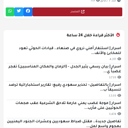
منذ 3 دقائق
119
المصدر
الأكثر قراءة خلال 24 ساعة
اسرار | استنفار أمني ذروي في صنعاء.. قيادات الحوثي تعود
للمخابئ والأنف...
4,317
اسرار | بيان رسمي يثير الجدل - (الزمان والمكان المناسبين) تفجر
غضباً ي...
3,739
اسرار | بالتفاصيل- تحذير سعودي رفيع: تقارير استخباراتية ترصد
تنسيقاً ب...
3,539
اسرار | موجة غضب يمني عارمة تلاحق الشرعية عقب هجمات
الحوثيين على مأرب...
3,474
تفاصيل جديدة.. مقتل ضباط سعوديين وعشرات الجنود اليمنيين
بهجوم واسع لمل...