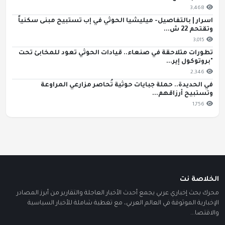
3,468
اسرار | بالتفاصيل- ميليشيا الحوثي في إب تستبيح مبنى سكنياً
وتقتحم 22 ش...
3,015
تطورات متلاحقة في صنعاء.. قيادات الحوثي تعود للمخابئ تحت
"بروتوكول إير...
2,346
في الحديدة.. حملة جبايات حوثية تُحاصر مزارعي المراوعة
وتستبيح أرزاقهم...
1,756
الخلاصة نت
محرك بحث إخباري عربي يجمع أحدث الأخبار العاجلة والتقارير من أبرز المصادر
الإخبارية الموثوقة في العالم العربي، مع تغطية شاملة للأخبار السياسية
والاقتصا...