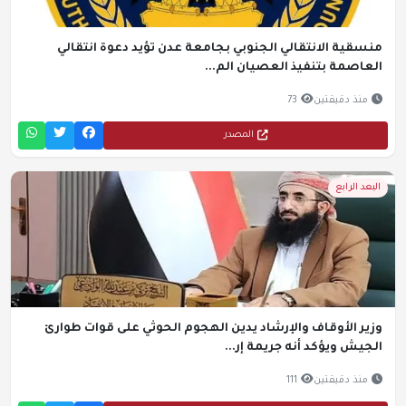
منسقية الانتقالي الجنوبي بجامعة عدن تؤيد دعوة انتقالي
العاصمة بتنفيذ العصيان الم...
منذ دقيقتين
73
المصدر
البعد الرابع
وزير الأوقاف والإرشاد يدين الهجوم الحوثي على قوات طوارئ
الجيش ويؤكد أنه جريمة إر...
منذ دقيقتين
111