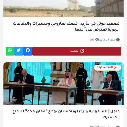
تصعيد حوثي في مأرب.. قصف صاروخي ومسيرات والدفاعات
الجوية تعترض عدداً منها
منذ 3 دقائق
89
المصدر
عدن الغد- محليات
عاجل | السعودية وتركيا وباكستان توقع “اتفاق مكة” للدفاع
المشترك