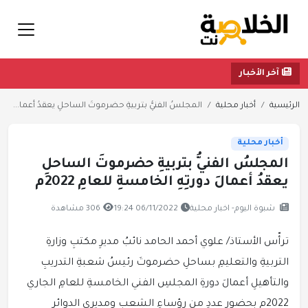
آخر الأخبار
الرئيسية
أخبار محلية
المجلسُ الفنيُّ بتربيةِ حضرموتَ الساحلِ يعقدُ أعما...
أخبار محلية
المجلسُ الفنيُّ بتربيةِ حضرموتَ الساحلِ
يعقدُ أعمالَ دورتِهِ الخامسةِ للعامِ 2022م
شبوة اليوم- اخبار محلية
06/11/2022 19:24
306 مشاهدة
ترأّس الأستاذ/ علوي أحمد الحامد نائبُ مديرِ مكتبِ وزارةِ
التربيةِ والتعليمِ بساحلِ حضرموتَ رئيسُ شعبةِ التدريبِ
والتأهيلِ أعمالَ دورةِ المجلسِ الفني الخامسةِ للعامِ الجاري
2022م بحضورِ عددٍ من رؤساءِ الشعبِ ومديري الدوائرِ