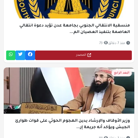
منسقية الانتقالي الجنوبي بجامعة عدن تؤيد دعوة انتقالي
العاصمة بتنفيذ العصيان الم...
منذ 7 دقائق
73
المصدر
البعد الرابع
وزير الأوقاف والإرشاد يدين الهجوم الحوثي على قوات طوارئ
الجيش ويؤكد أنه جريمة إر...