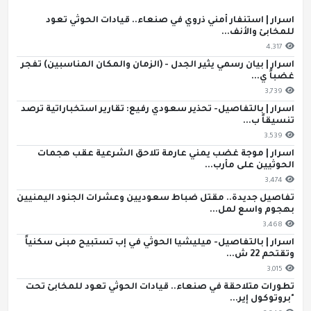
اسرار | استنفار أمني ذروي في صنعاء.. قيادات الحوثي تعود
للمخابئ والأنف...
4,317
اسرار | بيان رسمي يثير الجدل - (الزمان والمكان المناسبين) تفجر
غضباً ي...
3,739
اسرار | بالتفاصيل- تحذير سعودي رفيع: تقارير استخباراتية ترصد
تنسيقاً ب...
3,539
اسرار | موجة غضب يمني عارمة تلاحق الشرعية عقب هجمات
الحوثيين على مأرب...
3,474
تفاصيل جديدة.. مقتل ضباط سعوديين وعشرات الجنود اليمنيين
بهجوم واسع لمل...
3,468
اسرار | بالتفاصيل- ميليشيا الحوثي في إب تستبيح مبنى سكنياً
وتقتحم 22 ش...
3,015
تطورات متلاحقة في صنعاء.. قيادات الحوثي تعود للمخابئ تحت
"بروتوكول إير...