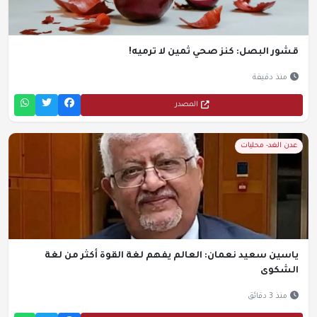
قشور البصل: كنز صحي ثمين لا ترميه!
منذ دقيقة
المصدر
عدن الغد- محليات
ياسين سعيد نعمان: العالم يفهم لغة القوة أكثر من لغة
الشكوى
منذ 3 دقائق