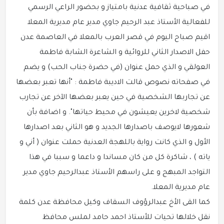
في صباحية ثقافية عدنية بامتياز و بحضور الراعي الرسمي
للفعالية الأستاذ عبد الرحيم جاوي مدير عام مديرية المعلا
اقيم صباح اليوم في قصر العرب بالمعلا في العاصمة عدن
حفل الاصدار الثاني للروائية و الشاعرة الشابة فاطمة
العولقي و الذي حمل عنوان (في حضرة جناب الحب) و يضم
في صفحاته نصوص قالت الاديبة فاطمة : "أنها تعبر بعضها
عن تجاربها الشخصية في حين يعبر بعضها الآخر عن تجارب
شخصية لاخرين يعيشون في محيط حياتها". و اضافة بأن
شعورها لايوصف باصدارها الجديد و هو الثاني بعد اصدارها
الأول و الذي كانت رواية باللهجة العدنية حملت عنوان ( أني و
ياته ) ، شاكرة كل من كان مساندا و داعما و سببا في هذا
التواجد المبهج و على راسهم الأستاذ عبدالرحيم جاوي مدير
عام مديرية المعلا.
كما القى الأخ عبدالرؤوف السقاف وكيل محافظة عدن كلمة
نقل خلالها تحيات للأستاذ احمد حامد لملس محافظ