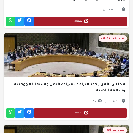
منذ دقيقتين
المصدر
عدن الغد- محليات
مجلس الأمن يجدد التزامه بسيادة اليمن واستقلاله ووحدته
وسلامة أراضيه
منذ 14 دقيقة
52
المصدر
سباء نت- اخبار