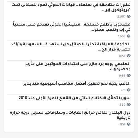
تطورات متلاحقة في صنعاء.. قيادات الحوثي تعود للمخابئ تحت
"بروتوكول إير...
2,691
مصحوبة بأطقم مسلحة.. ميليشيا الحوثي تقتحم مبنى سكنياً
في إب وتنهب محتو...
1,605
الحكومة العراقية تحذر الفصائل من استهداف السعودية وتؤكد
حصرية قرار الح...
1,057
العليمي يوجه برد حازم على اعتداءات الحوثيين على مأرب
وحضرموت
944
الذهب يتجه نحو تحقيق أفضل مكاسب أسبوعية منذ يناير
901
سوريا تحقّق الاكتفاء الذاتي من القمح للمرة الأولى منذ 2010
855
دول البلقان تكافح حرائق الغابات.. وسلوفاكيا تسجل درجة حرارة
تاريخية
802