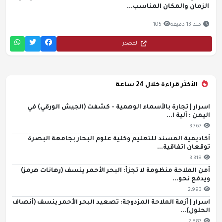
الزمان والمكان المناسب...
منذ 13 دقيقة
105
المصدر
الأكثر قراءة خلال 24 ساعة
اسرار | تجارة بالأسماء الوهمية - كشفت (الجيش الورقي) في
اليمن : آلية ا...
3,767
أكاديمية المسند للتعليم وكلية علوم البحار بجامعة البصرة
توقعان اتفاقية...
3,318
أمن الملاحة منظومة لا تجزأ: البحر الأحمر ينسف (رهانات هرمز)
ويدفع نحو...
2,993
اسرار | أزمة الملاحة المزدوجة: تصعيد البحر الأحمر ينسف (أنصاف
الحلول)...
2,887