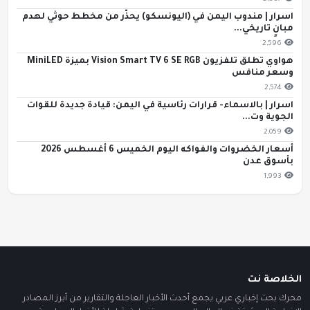
اسرار | مندوب اليمن في (اليونسكو) يحذّر من مخطط حوثي لهدم
مبانٍ تاريخي...
2,596
هواوي تطلق تلفزيون Vision Smart TV 6 SE RGB بميزة MiniLED
وسعر منافس
2,574
اسرار | بالاسماء- قرارات رئاسية في اليمن: قيادة جديدة للقوات
الجوية وت...
2,059
أسعار الخضروات والفواكه اليوم الخميس 6 أغسطس 2026
بأسوق عدن
1,993
الخلاصة نت
محرك بحث إخباري عربي يجمع أحدث الأخبار العاجلة والتقارير من أبرز المصادر