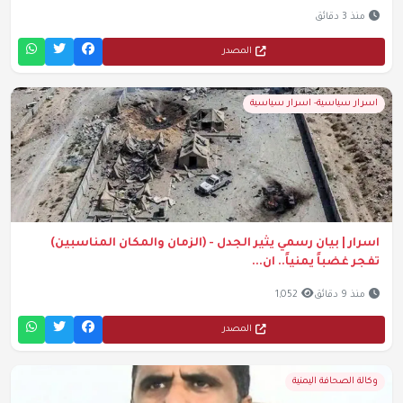
منذ 3 دقائق
المصدر
اسرار سياسية- اسرار سياسية
اسرار | بيان رسمي يثير الجدل - (الزمان والمكان المناسبين)
تفجر غضباً يمنياً.. ان...
منذ 9 دقائق
1,052
المصدر
وكالة الصحافة اليمنية