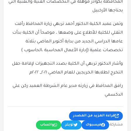
المحافظة بكوادر مؤهلة في التخصصات الفنية والتقنية التي
يحتاجها الأرخبيل
وثمن عميد الكلية الدكتور أحمد تربهي زيارة المحافظ رأفت
الثقلي للكلية للأطلاع على وضعها ، موضحاً أن الكلية بدأت
عامها الدراسي الجديد من بداية أكتوبر الماضي بثلاثة
تخصصات علمية (إدارة الأعمال المحاسبة ،الحاسوب )
وأشار الدكتور تربهي أن الكلية بصدد التجهيزات لإقامة حفل
التخرج لطلابها الخريجين للعام الماضي ٢٠٢١_ ٢٠٢٢م
رافق المحافظ في زيارته مدير عام الشرطة العميد ركن علي
الدكسمي
قراءة المزيد من المصدر
مشاركة:
فيسبوك
تويتر
واتساب