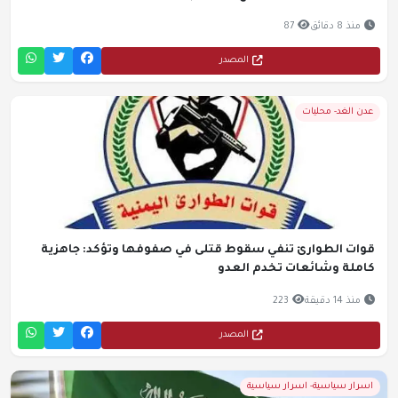
منذ 8 دقائق
87
المصدر
عدن الغد- محليات
قوات الطوارئ تنفي سقوط قتلى في صفوفها وتؤكد: جاهزية
كاملة وشائعات تخدم العدو
منذ 14 دقيقة
223
المصدر
اسرار سياسية- اسرار سياسية