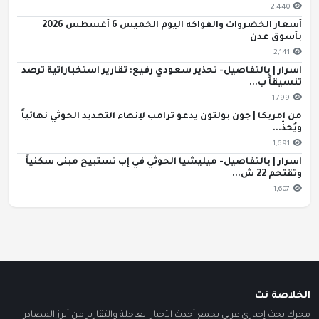
2,440
أسعار الخضروات والفواكه اليوم الخميس 6 أغسطس 2026
بأسوق عدن
2,141
اسرار | بالتفاصيل- تحذير سعودي رفيع: تقارير استخباراتية ترصد
تنسيقاً ب...
1,799
من امريكا | جون بولتون يدعو ترامب لإنهاء التهديد الحوثي نهائياً
ويُحذّ...
1,691
اسرار | بالتفاصيل- ميليشيا الحوثي في إب تستبيح مبنى سكنياً
وتقتحم 22 ش...
1,607
الخلاصة نت
محرك بحث إخباري عربي يجمع أحدث الأخبار العاجلة والتقارير من أبرز المصادر