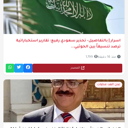
اسرار | بالتفاصيل- تحذير سعودي رفيع: تقارير استخباراتية
ترصد تنسيقاً بين الحوثيي...
منذ 16 دقيقة
1,799
المصدر
عدن الغد- محليات