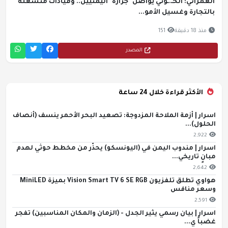
العمراني: الحـ.ـوثي يواصل "جزارة" اليمنيين.. وقيادات منشغلة
بالتجارة وغسيل الأمو...
منذ 18 دقيقة
151
المصدر
الأكثر قراءة خلال 24 ساعة
اسرار | أزمة الملاحة المزدوجة: تصعيد البحر الأحمر ينسف (أنصاف
الحلول)...
2,922
اسرار | مندوب اليمن في (اليونسكو) يحذّر من مخطط حوثي لهدم
مبانٍ تاريخي...
2,642
هواوي تطلق تلفزيون Vision Smart TV 6 SE RGB بميزة MiniLED
وسعر منافس
2,591
اسرار | بيان رسمي يثير الجدل - (الزمان والمكان المناسبين) تفجر
غضباً ي...