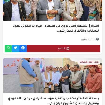
اسرار | استنفار أمني ذروي في صنعاء.. قيادات الحوثي تعود
للمخابئ والأنفاق تحت إشر...
منذ دقيقتين
المصدر
عدن الغد- محليات
بسعة 420 متر مكعب وبتنفيذ مؤسسة وادي دوعن.. العمودي
ومقيبل يدشنان مشروع خزان بام...