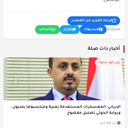
الوسطى.
قراءة المزيد من المصدر
مشاركة:
فيسبوك
تويتر
واتساب
أخبار ذات صلة
عدن الغد- محليات
الإرياني: المعسكرات المستهدفة يمنية ومنتسبوها يمنيون..
ورواية الحوثي تضليل مفضوح
منذ 44 ثانية