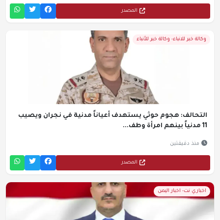
المصدر
وكالة خبر للانباء- وكالة خبر للأنباء
التحالف: هجوم حوثي يستهدف أعياناً مدنية في نجران ويصيب
11 مدنياً بينهم امرأة وطف...
منذ دقيقتين
المصدر
اخباري نت- اخبار اليمن