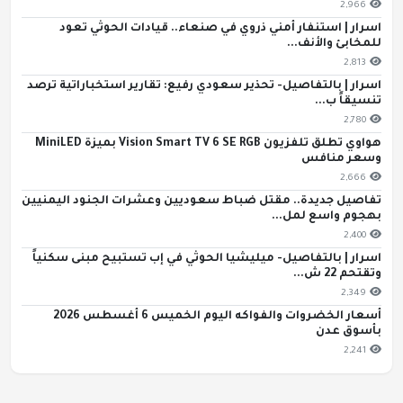
2,966
اسرار | استنفار أمني ذروي في صنعاء.. قيادات الحوثي تعود
للمخابئ والأنف...
2,813
اسرار | بالتفاصيل- تحذير سعودي رفيع: تقارير استخباراتية ترصد
تنسيقاً ب...
2,780
هواوي تطلق تلفزيون Vision Smart TV 6 SE RGB بميزة MiniLED
وسعر منافس
2,666
تفاصيل جديدة.. مقتل ضباط سعوديين وعشرات الجنود اليمنيين
بهجوم واسع لمل...
2,400
اسرار | بالتفاصيل- ميليشيا الحوثي في إب تستبيح مبنى سكنياً
وتقتحم 22 ش...
2,349
أسعار الخضروات والفواكه اليوم الخميس 6 أغسطس 2026
بأسوق عدن
2,241