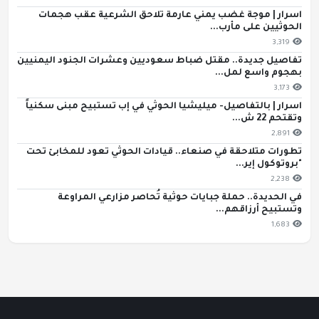
اسرار | موجة غضب يمني عارمة تلاحق الشرعية عقب هجمات
الحوثيين على مأرب...
3,319
تفاصيل جديدة.. مقتل ضباط سعوديين وعشرات الجنود اليمنيين
بهجوم واسع لمل...
3,173
اسرار | بالتفاصيل- ميليشيا الحوثي في إب تستبيح مبنى سكنياً
وتقتحم 22 ش...
2,891
تطورات متلاحقة في صنعاء.. قيادات الحوثي تعود للمخابئ تحت
"بروتوكول إير...
2,238
في الحديدة.. حملة جبايات حوثية تُحاصر مزارعي المراوعة
وتستبيح أرزاقهم...
1,683