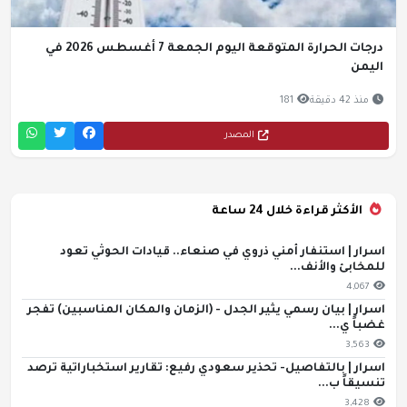
درجات الحرارة المتوقعة اليوم الجمعة 7 أغسطس 2026 في
اليمن
منذ 42 دقيقة
181
المصدر
الأكثر قراءة خلال 24 ساعة
اسرار | استنفار أمني ذروي في صنعاء.. قيادات الحوثي تعود
للمخابئ والأنف...
4,067
اسرار | بيان رسمي يثير الجدل - (الزمان والمكان المناسبين) تفجر
غضباً ي...
3,563
اسرار | بالتفاصيل- تحذير سعودي رفيع: تقارير استخباراتية ترصد
تنسيقاً ب...
3,428