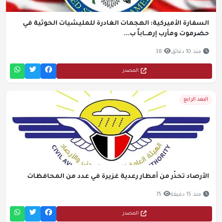
السفارة الأميركية: الهجمات الغادرة للمليشيات الحوثية في
حضرموت ومأرب إرهــاباً ب...
منذ 10 دقائق
38
المصدر
البعد الرابع
الأرصاد تحذّر من أمطار رعدية غزيرة في عدد من المحافظات
منذ 15 دقيقة
75
المصدر