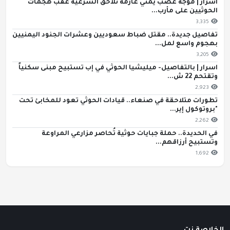
اسرار | موجة غضب يمني عارمة تلاحق الشرعية عقب هجمات
الحوثيين على مأرب...
3,335
تفاصيل جديدة.. مقتل ضباط سعوديين وعشرات الجنود اليمنيين
بهجوم واسع لمل...
3,205
اسرار | بالتفاصيل- ميليشيا الحوثي في إب تستبيح مبنى سكنياً
وتقتحم 22 ش...
2,923
تطورات متلاحقة في صنعاء.. قيادات الحوثي تعود للمخابئ تحت
"بروتوكول إير...
2,262
في الحديدة.. حملة جبايات حوثية تُحاصر مزارعي المراوعة
وتستبيح أرزاقهم...
1,692