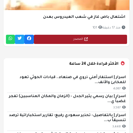
اشتعال باص غاز في شعب العيدروس بعدن
منذ 17 دقيقة
101
المصدر
الأكثر قراءة خلال 24 ساعة
اسرار | استنفار أمني ذروي في صنعاء.. قيادات الحوثي تعود
للمخابئ والأنف...
4,087
اسرار | بيان رسمي يثير الجدل - (الزمان والمكان المناسبين) تفجر
غضباً ي...
3,587
اسرار | بالتفاصيل- تحذير سعودي رفيع: تقارير استخباراتية ترصد
تنسيقاً ب...
3,448