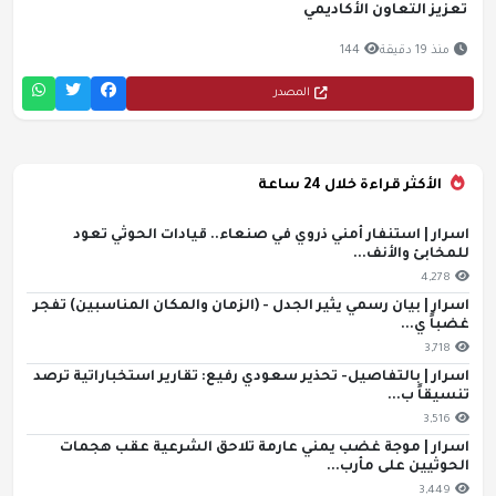
تعزيز التعاون الأكاديمي
منذ 19 دقيقة
144
المصدر
الأكثر قراءة خلال 24 ساعة
اسرار | استنفار أمني ذروي في صنعاء.. قيادات الحوثي تعود
للمخابئ والأنف...
4,278
اسرار | بيان رسمي يثير الجدل - (الزمان والمكان المناسبين) تفجر
غضباً ي...
3,718
اسرار | بالتفاصيل- تحذير سعودي رفيع: تقارير استخباراتية ترصد
تنسيقاً ب...
3,516
اسرار | موجة غضب يمني عارمة تلاحق الشرعية عقب هجمات
الحوثيين على مأرب...
3,449