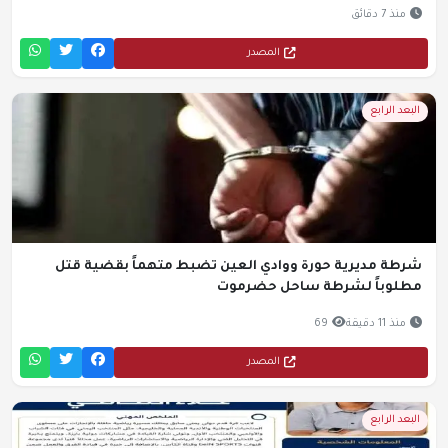
منذ 7 دقائق
المصدر
البعد الرابع
شرطة مديرية حورة ووادي العين تضبط متهماً بقضية قتل
مطلوباً لشرطة ساحل حضرموت
منذ 11 دقيقة
69
المصدر
البعد الرابع