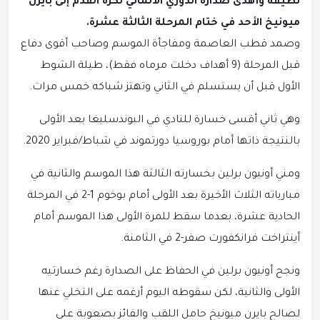
نظيفة وأهدى صدارة الدوري الألماني لكرة القدم إلى بايرن
ميونيخ الأحد في ختام المرحلة الثالثة عشرة.
وصمد قطب العاصمة ومفاجأة الموسم وصاحب أقوى دفاع
قبل المرحلة (9 أهداف دخلت مرماه فقط)، طيلة الشوط
الأول قبل أن يستسلم في الثاني وتهتز شباكه خمس مرات.
وهي ثاني أقسى خسارة للنادي في البوندسليغا بعد الأولى
بالنتيجة ذاتها أمام بوروسيا دورتموند في شباط/فبراير 2020.
ومني أونيون برلين بخسارته الثالثة هذا الموسم والثانية في
مبارياته الثلاث الأخيرة بعد الأولى أمام بوخوم 1-2 في المرحلة
الحادية عشرة، بعدما سقط للمرة الأولى هذا الموسم أمام
أينتراخت فرانكفورت صفر-2 في الثامنة.
ونجح أونيون برلين في الحفاظ على الصدارة رغم خسارتيه
الأولى والثانية، لكن سقوطه اليوم أرغمه على التخلي عنها
لصالح بايرن ميونيخ حامل اللقب والفائز بصعوبة على