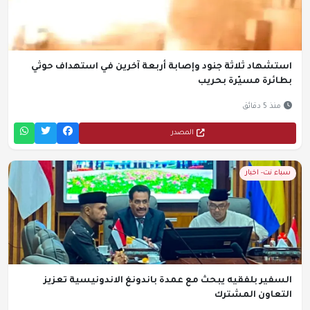
استشهاد ثلاثة جنود وإصابة أربعة آخرين في استهداف حوثي
بطائرة مسيّرة بحريب
منذ 5 دقائق
المصدر
سباء نت- اخبار
السفير بلفقيه يبحث مع عمدة باندونغ الاندونيسية تعزيز
التعاون المشترك