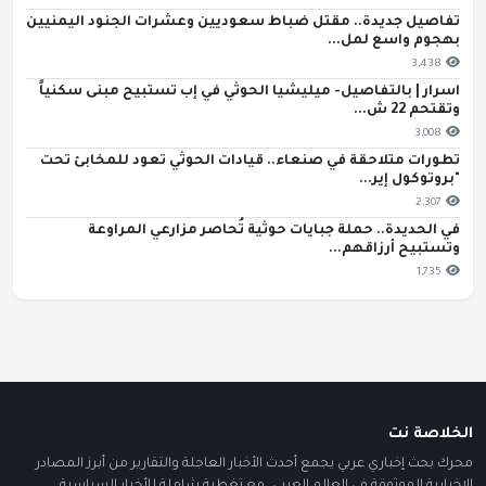
تفاصيل جديدة.. مقتل ضباط سعوديين وعشرات الجنود اليمنيين
بهجوم واسع لمل...
3,438
اسرار | بالتفاصيل- ميليشيا الحوثي في إب تستبيح مبنى سكنياً
وتقتحم 22 ش...
3,008
تطورات متلاحقة في صنعاء.. قيادات الحوثي تعود للمخابئ تحت
"بروتوكول إير...
2,307
في الحديدة.. حملة جبايات حوثية تُحاصر مزارعي المراوعة
وتستبيح أرزاقهم...
1,735
الخلاصة نت
محرك بحث إخباري عربي يجمع أحدث الأخبار العاجلة والتقارير من أبرز المصادر