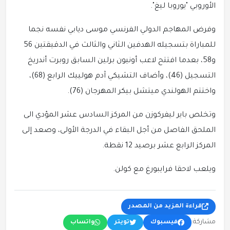
الأوروبي "يوروبا ليغ".
وفرض المهاجم الدولي الفرنسي موسى ديابي نفسه نجما
للمباراة بتسجيله الهدفين الثاني والثالث في الدقيقتين 56
و58، بعدما افتتح لاعب أونيون برلين السابق روبرت أندريخ
التسجيل (46)، وأضاف التشيكي آدم هولييك الرابع (68)،
واختتم الهولندي ميتشل بيكر المهرجان (76).
وتخلص باير ليفركوزن من المركز السادس عشر المؤدي الى
الملحق الفاصل من أجل البقاء في الدرجة الأولى، وصعد إلى
المركز الرابع عشر برصيد 12 نقطة.
ويلعب لاحقا فرايبورغ مع كولن.
قراءة المزيد من المصدر
مشاركة:
فيسبوك
تويتر
واتساب