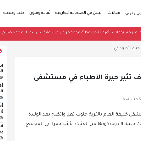
بي ودولي
مقالات
اليمن في الصحافة الخارجية
ثقافة وفنون
طب وصحة
 موجة حر غير مسبوقة
•
أوروبا تحت وطأة موجة حر غير مسبوقة
•
رسميا.. محمد 
يرة الأطباء في...
اس
ال
ف تثير حيرة الأطباء في مستشفى
أك
ال
هدة
أم
(ر
ى خليفة العام بالتربة جنوب تعز، واتضح بعد الولادة
قيمة الأدوية كونها من الفئات الأشد فقرا في المجتمع
اس
ين