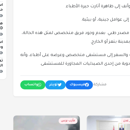
اس
ف إلى ظاهرة أثارت حيرة الأطباء.
حو
 عوامل جينية، أو بيئية.
iLED
ن مصدر طبي بعدم وجود فريق متخصص لمثل هذه الحالة،
ينة بتعز أو الخارج.
اس
وه
يات والسفر إلى مستشفى متخصص وعرضه على أطباء، وأنه
تع
بأدوية من إحدى الصيدليات المجاورة للمستشفى.
ال
مشاركة:
فيسبوك
تويتر
واتساب
ر عدن
مأرب برس