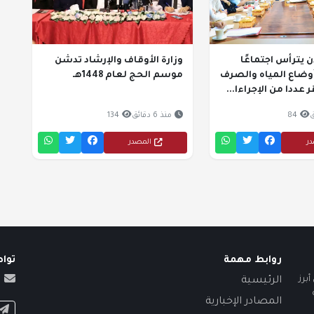
يترأس اجتماعًا
وزارة الأوقاف والإرشاد تدشن
وضاع المياه والصرف
موسم الحج لعام 1448هـ
عددا من الإجراءا...
84
منذ 6 دقائق
134
در
المصدر
روابط مهمة
توا
برز
الرئيسية
المصادر الإخبارية