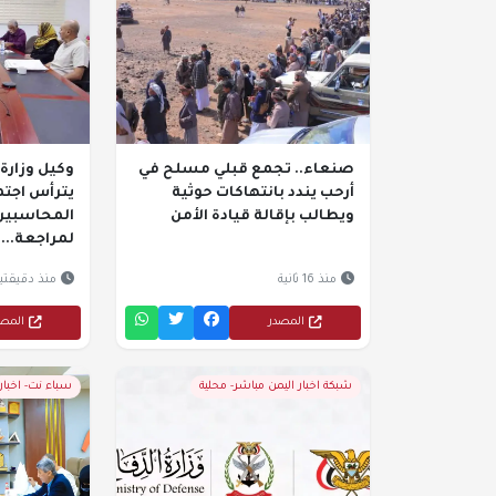
صنعاء.. تجمع قبلي مسلح في
وكيل وزارة 
أرحب يندد بانتهاكات حوثية
يترأس اجتما
ويطالب بإقالة قيادة الأمن
المحاسبين 
لمراجعة...
منذ 16 ثانية
منذ دقيقتي
المصدر
المص
شبكة اخبار اليمن مباشر- محلية
سباء نت- اخبار