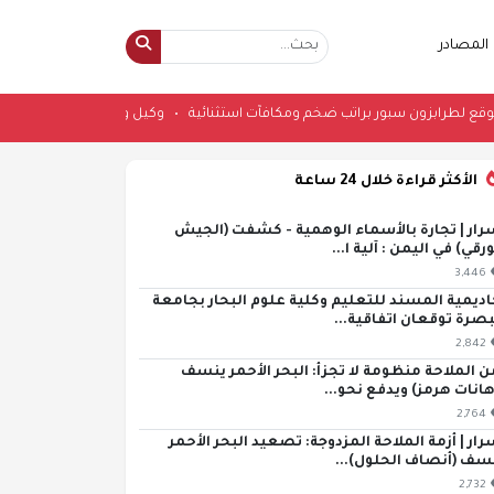
المصادر
صلاح يوقع لطرابزون سبور براتب ضخم ومكافآت استثنائية
•
وكيل وزارة الصناعة 
الأكثر قراءة خلال 24 ساعة
رار | تجارة بالأسماء الوهمية - كشفت (الجيش
ورقي) في اليمن : آلية ا...
3,446
اديمية المسند للتعليم وكلية علوم البحار بجامعة
بصرة توقعان اتفاقية...
2,842
ن الملاحة منظومة لا تجزأ: البحر الأحمر ينسف
هانات هرمز) ويدفع نحو...
2,764
رار | أزمة الملاحة المزدوجة: تصعيد البحر الأحمر
سف (أنصاف الحلول)...
2,732