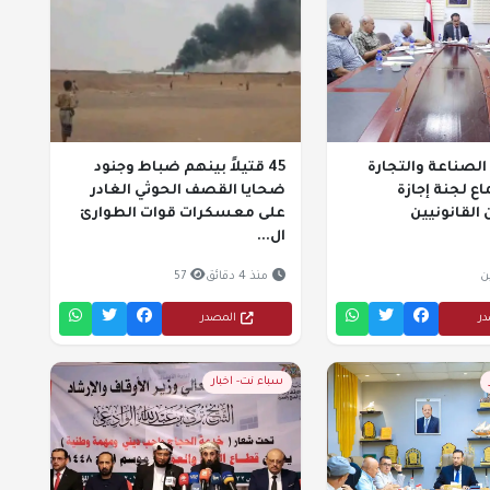
الصناعة والتجارة
45 قتيلاً بينهم ضباط وجنود
ع لجنة إجازة
ضحايا القصف الحوثي الغادر
القانونيين
على معسكرات قوات الطوارئ
ال...
ن
منذ 4 دقائق
57
در
المصدر
سباء نت- اخبار