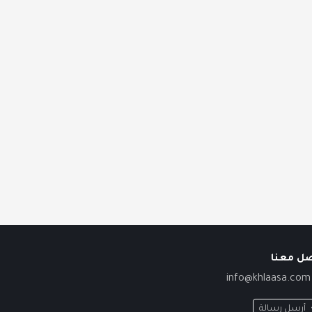
صل معنا
info@khlaasa.com
أرسل رسالة