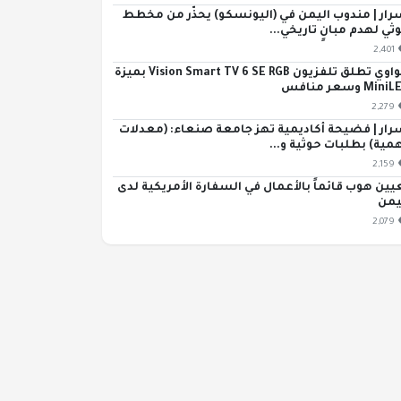
رار | مندوب اليمن في (اليونسكو) يحذّر من مخطط
ثي لهدم مبانٍ تاريخي...
2,401
هواوي تطلق تلفزيون Vision Smart TV 6 SE RGB بميزة
Min وسعر منافس
2,279
رار | فضيحة أكاديمية تهز جامعة صنعاء: (معدلات
مية) بطلبات حوثية و...
2,159
يين هوب قائماً بالأعمال في السفارة الأمريكية لدى
يمن
2,079