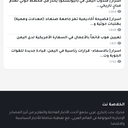
اسرار | مندوب اليمن في (اليونسكو) يحذّر من مخطط حوثي لهدم
مبانٍ تاريخي...
2,064
اسرار | فضيحة أكاديمية تهز جامعة صنعاء: (معدلات وهمية)
بطلبات حوثية و...
1,898
تعيين هوب قائماً بالأعمال في السفارة الأمريكية لدى اليمن
1,851
اسرار | بالاسماء- قرارات رئاسية في اليمن: قيادة جديدة للقوات
الجوية وت...
1,792
الخلاصة نت
محرك بحث إخباري عربي يجمع أحدث الأخبار العاجلة والتقارير من أبرز المصادر
الإخبارية الموثوقة في العالم العربي، مع تغطية شاملة للأخبار السياسية
والاقتصا...