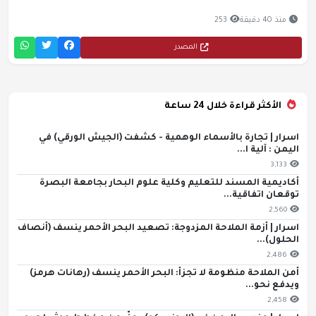
منذ 40 دقيقة
253
المصدر
الأكثر قراءة خلال 24 ساعة
اسرار | تجارة بالأسماء الوهمية - كشفت (الجيش الورقي) في
اليمن : آلية ا...
3,133
أكاديمية المسند للتعليم وكلية علوم البحار بجامعة البصرة
توقعان اتفاقية...
2,560
اسرار | أزمة الملاحة المزدوجة: تصعيد البحر الأحمر ينسف (أنصاف
الحلول)...
2,486
أمن الملاحة منظومة لا تجزأ: البحر الأحمر ينسف (رهانات هرمز)
ويدفع نحو...
2,458