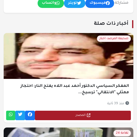
مشاركة:
فيسبوك
تويتر
واتساب
أخبار ذات صلة
صحيفة المرصد- اخبار
المفكر السياسي الدكتور أحمد عبد اللاه يفتح النار: احتجاز
ممثلي "الانتقالي" ترسيخ...
منذ 39 ثانية
المصدر
تهامة 24