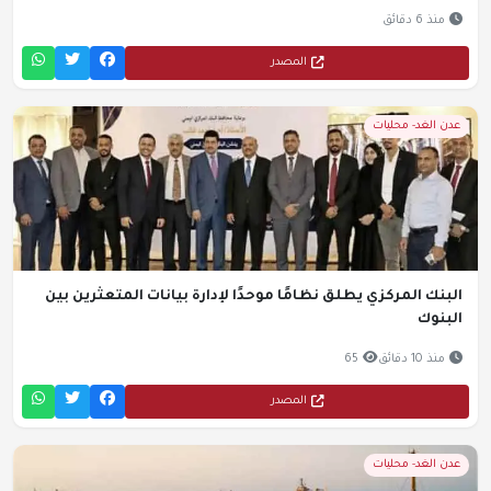
منذ 6 دقائق
المصدر
عدن الغد- محليات
البنك المركزي يطلق نظامًا موحدًا لإدارة بيانات المتعثرين بين
البنوك
منذ 10 دقائق
65
المصدر
عدن الغد- محليات