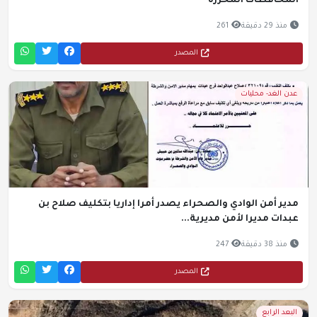
المحافظات المحررة
منذ 29 دقيقة
261
المصدر
عدن الغد- محليات
مدير أمن الوادي والصحراء يصدر أمرا إداريا بتكليف صلاح بن
عبدات مديرا لأمن مديرية...
منذ 38 دقيقة
247
المصدر
البعد الرابع