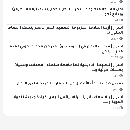
2,671
أمن الملاحة منظومة لا تجزأ: البحر الأحمر ينسف (رهانات هرمز)
ويدفع نحو...
2,654
اسرار | أزمة الملاحة المزدوجة: تصعيد البحر الأحمر ينسف (أنصاف
الحلول)...
2,577
اسرار | مندوب اليمن في (اليونسكو) يحذّر من مخطط حوثي لهدم
مبانٍ تاريخي...
2,179
اسرار | فضيحة أكاديمية تهز جامعة صنعاء: (معدلات وهمية)
بطلبات حوثية و...
2,043
تعيين هوب قائماً بالأعمال في السفارة الأمريكية لدى اليمن
1,941
اسرار | بالاسماء- قرارات رئاسية في اليمن: قيادة جديدة للقوات
الجوية وت...
1,882