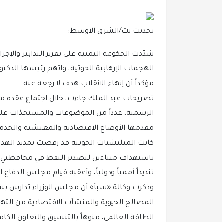
تحديث نت/الشرق الاوسط:
شدّدت الحكومة اليمنية على تعزيز التدابير والإج
الهجمات الإرهابية الحوثية، واتهم رئيسها الدكتور
مؤكداً أن إنهاء الانقلاب هدف لا رجعة عنه.
تصريحات عبد الملك جاءت، خلال اجتماع عقده مج
الرسمية، عدداً من الموضوعات والمستجدّات على
مقدمها الأوضاع الاقتصادية والمعيشية والخدمي
كانت الميليشيات الحوثية قد رفضت تمديد الهد
باستهداف ميناءين لتصدير النفط في محافظتي 
تنديداً أممياً ودولياً، وأعقبه قيام مجلس الدفا
وذكرت وكالة «سبأ» أن مجلس الوزراء تدارس ب
المصالح الحيوية والمنشآت الاقتصادية من التهديد
الطاقة العالمي، منوهاً بالتنسيق والتعاون الكا