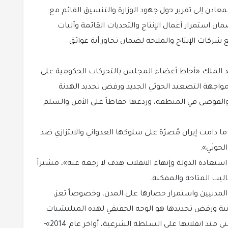
عادن إلى تقرير حول جهود الوزارة والتنسيق القائم مع
 استمرار أعمال الإنتاج والتحديات القائمة وآليات
ع شركات الإنتاج والملاحة لضمان تجاوز أية عوائق
د الملك «أحاط أعضاء المجلس بالتحركات الحكومية على
مواجهة التصعيد الحوثي الجديد ورفض تجديد الهدنة
والفوضى في المنطقة، وردعها حفاظاً على الأمن والسلم
ا دامت إيران مُصرّة على سلوكها العدواني والابتزازي ضد
الحوثي».
تعادة الدولة وإنهاء الانقلاب هدف لا رجعة عنه»، مشيراً
ليب المتاحة والممكنة.
لمدنيين واستمرار حصارها على المدن، وخصوصاً تعز،
نية ورفض تجديدها هو الوجه الحقيقي لهذه الميليشيات
الإجرامية وممارساتها الإرهابية ضد الشعب اليمني منذ انقلابها على السلطة الشرعية، أواخر عام 2014»-