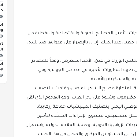
اس
حو
اس
وه
راءات لتأمين المصالح الحيوية والاقتصادية والنفطية من
 معين عبد الملك، إيران بالإصرار على عدوانها ضد بلاده،
تع
ال
لس الوزراء في عدن، الأحد، استعرض، وفقاً للمصادر
اس
جد
 ضوء التطورات الأخيرة في عدد من الجوانب؛ وفي
ة والعسكرية والأمنية.
نة المنهارة مطلع الشهر الماضي، وقامت بالتصعيد
حضرموت وشبوة على بحر العرب، وهو الهجوم الذي لقي
ع الوطني اليمني بتصنيف الميليشيات جماعة إرهابية.
شكل مستفيض، مستوى الإجراءات المتخَذة لتأمين
ات الإرهابية الحوثية، وحماية الملاحة الدولية واستقرار
مل على المستويين المركزي والمحلي في هذا الجانب.