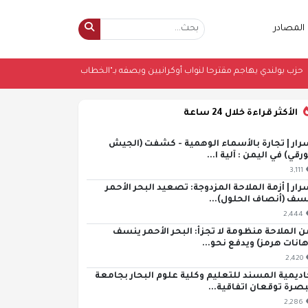
المصادر
 (فيديو)
•
حزب بولندي يهاجم مقترحا لنواب أوكرانيين ويصفه بـ"الخطاب الإمبريالي"
الأكثر قراءة خلال 24 ساعة
رار | تجارة بالأسماء الوهمية - كشفت (الجيش
ورقي) في اليمن : آلية ا...
3,111
رار | أزمة الملاحة المزدوجة: تصعيد البحر الأحمر
سف (أنصاف الحلول)...
2,444
ن الملاحة منظومة لا تجزأ: البحر الأحمر ينسف
هانات هرمز) ويدفع نحو...
2,420
اديمية المسند للتعليم وكلية علوم البحار بجامعة
بصرة توقعان اتفاقية...
2,286