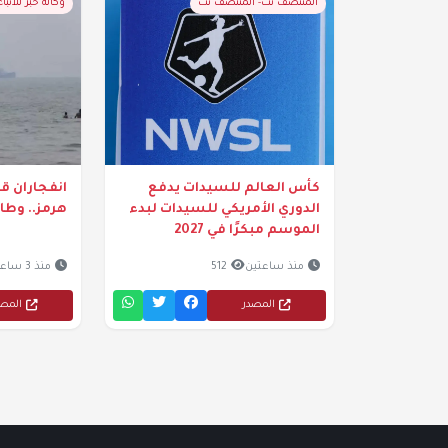
المنتصف نت- المنتصف نت
وكالة خبر للانباء
كأس العالم للسيدات يدفع
انفجاران ق
الدوري الأمريكي للسيدات لبدء
هرمز.. وطا
الموسم مبكرًا في 2027
منذ ساعتين
512
منذ 3 ساعات
المصدر
المص