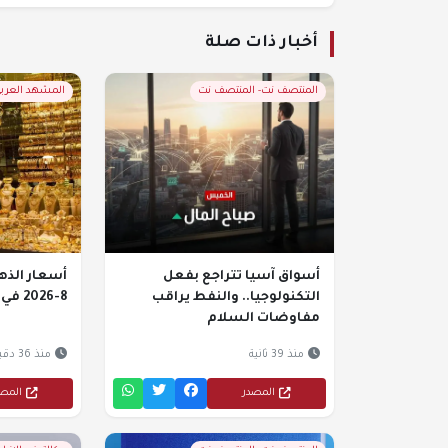
أخبار ذات صلة
المنتصف نت- المنتصف نت
المشهد العربي
أسواق آسيا تتراجع بفعل
التكنولوجيا.. والنفط يراقب
8-2026 في اليمن
مفاوضات السلام
منذ 39 ثانية
منذ 36 دقيقة
المصدر
المص