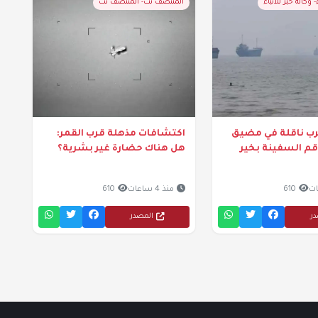
- وكالة خبر للأنباء
المنتصف نت- المنتصف نت
رب ناقلة في مضيق
اكتشافات مذهلة قرب القمر:
قم السفينة بخير
هل هناك حضارة غير بشرية؟
610
منذ 4 ساعات
610
در
المصدر