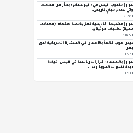
رار | مندوب اليمن في (اليونسكو) يحذّر من مخطط
ثي لهدم مبانٍ تاريخي...
2,040
رار | فضيحة أكاديمية تهز جامعة صنعاء: (معدلات
مية) بطلبات حوثية و...
1,865
يين هوب قائماً بالأعمال في السفارة الأمريكية لدى
يمن
1,777
رار | بالاسماء- قرارات رئاسية في اليمن: قيادة
يدة للقوات الجوية وت...
1,741