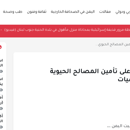
بي ودولي
مقالات
اليمن في الصحافة الخارجية
ثقافة وفنون
طب وصحة
ات ترصد لحظة مرور قذيفة إسرائيلية بمحاذاة منزل مأهول في بلدة الحنية جنوب لبنان
ين المصالح الحيوي...
اس
ال
لى تأمين المصالح الحيوية
يات
اس
ين
أم
(ر
أك
ال