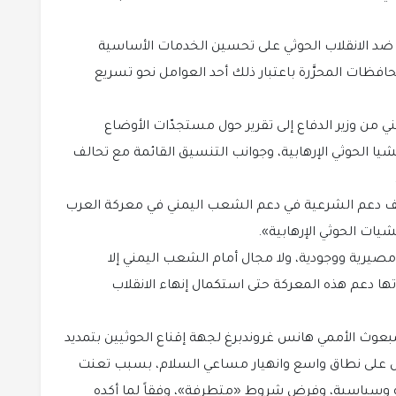
ضد الانقلاب الحوثي على تحسين الخدمات الأساسية
فظات المحرَّرة باعتبار ذلك أحد العوامل نحو تسريع
ي من وزير الدفاع إلى تقرير حول مستجدّات الأوضاع
ا الحوثي الإرهابية، وجوانب التنسيق القائمة مع تحالف
حالف دعم الشرعية في دعم الشعب اليمني في معركة العرب
يات الحوثي الإرهابية».
 مصيرية ووجودية، ولا مجال أمام الشعب اليمني إلا
تها دعم هذه المعركة حتى استكمال إنهاء الانقلاب
لمبعوث الأممي هانس غروندبرغ لجهة إقناع الحوثيين بتمديد
 على نطاق واسع وانهيار مساعي السلام، بسبب تعنت
 وسياسية، وفرض شروط «متطرفة»، وفقاً لما أكده