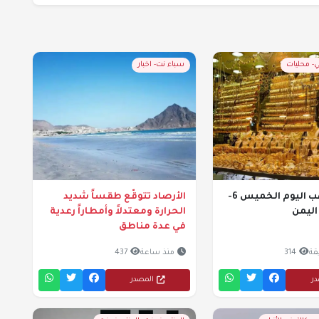
- محليات
سباء نت- اخبار
أسعار الذهب اليوم الخميس 6-
الأرصاد تتوقّع طقساً شديد
الحرارة ومعتدلاً وأمطاراً رعدية
في عدة مناطق
314
منذ ساعة
437
در
المصدر