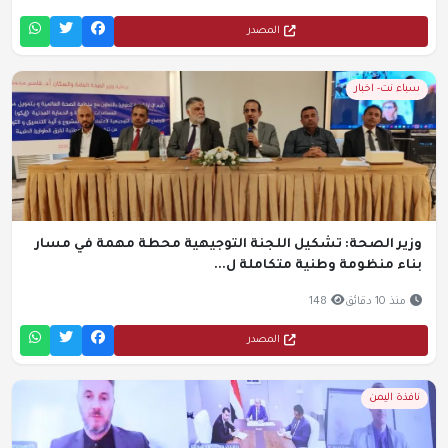
المصدر
سباء نت- اخبار
وزير الصحة: تشكيل اللجنة التوجيهية محطة مهمة في مسار
بناء منظومة وطنية متكاملة ل...
منذ 10 دقائق
148
المصدر
نافذة اليمن