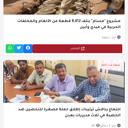
مشروع "مسام" يتلف 8,412 قطعة من الألغام والمخلفات
الحربية في ميدي وأبين
منذ دقيقة
المصدر
سباء نت- اخبار
اجتماع يناقش ترتيبات إطلاق حملة مصغرة للتحصين ضد
الحصبة في ثلاث مديريات بعدن
منذ 3 دقائق
26