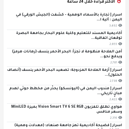
الأكثر قراءة خلال 24 ساعة
اسرار | تجارة بالأسماء الوهمية - كشفت (الجيش الورقي) في
اليمن : آلية ا...
3,492
أكاديمية المسند للتعليم وكلية علوم البحار بجامعة البصرة
توقعان اتفاقية...
2,855
أمن الملاحة منظومة لا تجزأ: البحر الأحمر ينسف (رهانات هرمز)
ويدفع نحو...
2,781
اسرار | أزمة الملاحة المزدوجة: تصعيد البحر الأحمر ينسف (أنصاف
الحلول)...
2,738
اسرار | مندوب اليمن في (اليونسكو) يحذّر من مخطط حوثي لهدم
مبانٍ تاريخي...
2,422
هواوي تطلق تلفزيون Vision Smart TV 6 SE RGB بميزة MiniLED
وسعر منافس
2,316
اسرار | فضيحة أكاديمية تهز جامعة صنعاء: (معدلات وهمية)